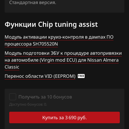
Primera
Стандартная версия.
1TRE8J9N9_18H704_SH705507N
Fiat
Qashqai, Dualis, Rogue
1TRE8J9N9_18H714_SH705507N
Ford
Функции Chip tuning assist
Quest
1TRE8J9N9_18H724_SH705507N
Forthing
Sentra
Модуль активации круиз-контроля в дампах ПО
1TRE8J9N9_18H756_SH705507N
процессора SH705520N
Foton
Serena
Модуль подготовки ЭБУ к процедуре автопривязки
1TRE8J9N9_18H912_SH705507N
GAC
Skyline
на автомобиле (Virgin mod ECU) для Nissan Almera
1TRE8J9N9_18H922_SH705507N
Classic
Geely
Stagea
Перенос области VID (EEPROM)
1TREA76N6_18H770_SH705507N
Genesis
Sunny
1TREA76N6_18H970_SH705507N
GMC
Teana (J31)
Получить за 10 бонусов
2JCS62D8_13UG3A_SH705828N
Great Wall
Teana (J32)
Доступно бонусов: 0.
2JCSFEDA_13UG3B_SH705828N
Groz
Teana (L33)
Купить за 3 690 руб.
2JCSFEDA_13UG8A_SH705828N
Haima
Tiida