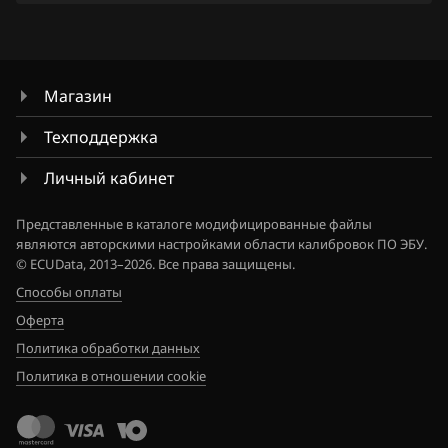
2JCSXED2_13UG1A_SH705828N
Haval
Tiida 1.6 Turbo 190hp
3TRLME3_1EQ300_SH705513N
Hawtai
Titan
3TRLME3_1EQ305_SH705513N
Магазин
Honda
Versa Note
3TRPQE4_1EQ480_SH705513N
Техподдержка
Hongqi
Wingroad
3TRTTE6_1EQ780_SH705513N
Личный кабинет
Howo
X-Trail 2.0
3TRTTE6_1EQ79A_SH705513N
Hummer
Представленные в каталоге модифицированные файлы
X-Trail 2.5
являются авторскими настройками области калибровок ПО ЭБУ.
3TRTTE6_1EQ79B_SH705513N
Hyundai
© ECUData, 2013–2026. Все права защищены.
Xterra
Способы оплаты
3TRTTE6_1EQ805_SH705513N
Infiniti
Z350
Оферта
3TRTTE6_1EQ81A_SH705513N
Iran Khodro
Политика обработки данных
Z370
3TRTTE6_1EQ81B_SH705513N
Политика в отношении cookie
Isuzu
3TRTTE6_1EQ85A_SH705513N
Iveco