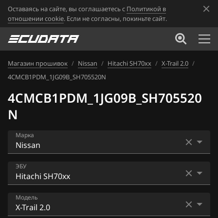
Оставаясь на сайте, вы соглашаетесь с
Политикой в
отношении cookie
. Если не согласны, покиньте сайт.
Магазин прошивок
/
Nissan
/
Hitachi SH70xx
/
X-Trail 2.0
/
4CMCB1PDM_1JG09B_SH705520N
4CMCB1PDM_1JG09B_SH705520
N
Марка
Acura
ЭБУ
Alfa Romeo
Bosch EDC16CP33
Модель
ATLAS
Bosch EDC17C84