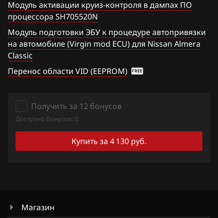
Модуль активации круиз-контроля в дампах ПО
Hawtai
процессора SH705520N
Titan
Модуль подготовки ЭБУ к процедуре автопривязки
Honda
Versa Note
на автомобиле (Virgin mod ECU) для Nissan Almera
Hongqi
Classic
Wingroad
Перенос области VID (EEPROM)
Howo
X-Trail 2.0
Hummer
X-Trail 2.5
Получить за 12 бонусов
Hyundai
Xterra
Доступно бонусов: 0.
Infiniti
Z350
Купить за 4 130 руб.
Iran Khodro
Z370
Isuzu
Iveco
Магазин
JAC