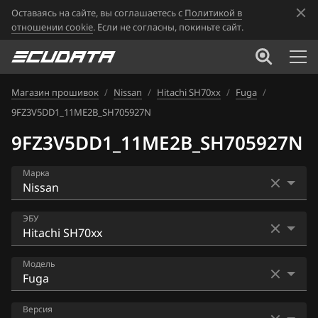
Оставаясь на сайте, вы соглашаетесь с
Политикой в
отношении cookie
. Если не согласны, покиньте сайт.
Магазин прошивок
/
Nissan
/
Hitachi SH70xx
/
Fuga
/
9FZ3V5DD1_11ME2B_SH705927N
9FZ3V5DD1_11ME2B_SH705927N
Марка
Acura
ЭБУ
Alfa Romeo
Bosch EDC16CP33
Модель
ATLAS
Bosch EDC17C84
Audi
AD
Версия
Bosch MD1CS006