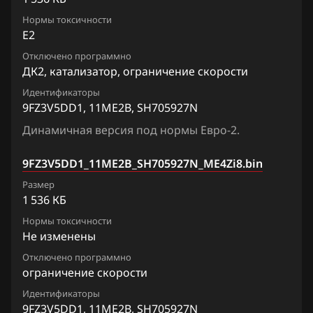
Chrysler
Lafesta
Siemens EMS 3155
Нормы токсичности
7ZHGFD4_1EJ75A_SH705822N
Citroen
E2
Liberty
Siemens EMS 3160
8MFKGGN4_1EJ99A_SH705822N
Отключено программно
Dacia
Maxima
ДК2, катализатор, ограничение скорости
Siemens SID 301
8MFKPBN43_1EJ78D_SH705822N
Daewoo
Micra, March
Идентификаторы
Siemens SID 310
9FZ3V5DD1, 11ME2B, SH705927N
8MFKPBN43_1EJ79D_SH705822N
DAF
Murano
Динамичная версия под нормы Евро-2.
9FZ3V5DD1_11MD3A_SH705927N
Derways
Note
9FZ3V5DD1_11ME2B_SH705927N_ME4Zi8.bin
9FZ3V5DD1_11ME2B_SH705927N
Dodge
NV200
Размер
9FZ3V5DD1_11ME4D_SH705927N
Dongfeng
1 536 КБ
Pathfinder
9FZ3V5DD1_11ME5A_SH705927N
Нормы токсичности
Exeed
Patrol, Safari
Не изменены
9FZ3V5DD1_11PP1C_SH705927N
Extreme moto
Отключено программно
Presage
ограничение скорости
FAW
Primera
Идентификаторы
9FZ3V5DD1, 11ME2B, SH705927N
Fiat