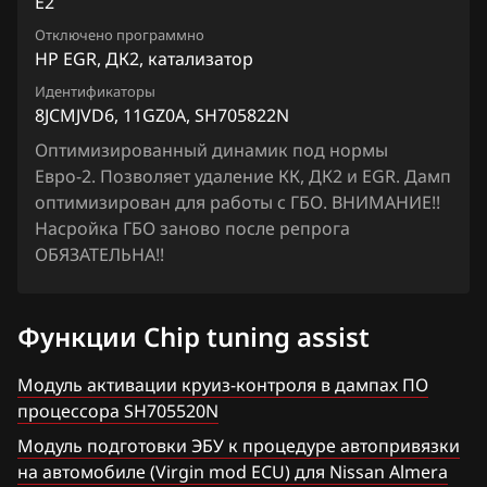
E2
Chrysler
Lafesta
Siemens EMS 3155
Отключено программно
1KHK1ISRUDJ1_11VF8A_SH705828N
Citroen
Liberty
HP EGR, ДК2, катализатор
Siemens EMS 3160
1KHK1ISRUDJ1_11VN0C_SH705828N
Dacia
Идентификаторы
Maxima
8JCMJVD6, 11GZ0A, SH705822N
Siemens SID 301
1KHK1ISRUDJ1_11VN2C_SH705828N
Daewoo
Micra, March
Оптимизированный динамик под нормы
Siemens SID 310
1KHK1ISSCDN_13JY4A_SH705828N
Евро-2. Позволяет удаление КК, ДК2 и EGR. Дамп
DAF
Murano
оптимизирован для работы с ГБО. ВНИМАНИЕ!!
2KHKXRDB_11VM1C_SH705927N
Derways
Насройка ГБО заново после репрога
Note
ОБЯЗАТЕЛЬНА!!
3KHKWZD5_13JY1C_SH705927N
Dodge
NV200
3KHKWZD5_13JY1D_SH705927N
Dongfeng
Pathfinder
Функции Chip tuning assist
3ZREQBD6_1CX811_SH705415N
Exeed
Patrol, Safari
Модуль активации круиз-контроля в дампах ПО
4CMCY8DJ2_1CY00C_SH705520N
Extreme moto
Presage
процессора SH705520N
4CMCY8DJ2_1CY01B_SH705520N
FAW
Модуль подготовки ЭБУ к процедуре автопривязки
Primera
на автомобиле (Virgin mod ECU) для Nissan Almera
4CMCY8DJ2_1CY01C_SH705520N
Fiat