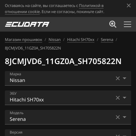
Оставаясь на сайте, вы соглашаетесь с
Политикой в
отношении cookie
. Если не согласны, покиньте сайт.
Магазин прошивок
/
Nissan
/
Hitachi SH70xx
/
Serena
/
8JCMJVD6_11GZ0A_SH705822N
8JCMJVD6_11GZ0A_SH705822N
Марка
Acura
ЭБУ
Alfa Romeo
Bosch EDC16CP33
Модель
ATLAS
Bosch EDC17C84
Audi
AD
Версия
Bosch MD1CS006