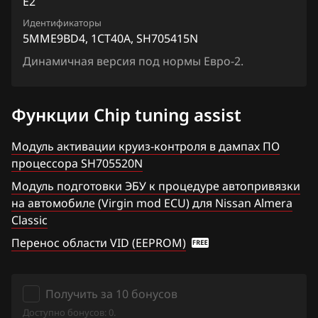
E2
Chrysler
Lafesta
Siemens EMS 3155
Идентификаторы
2MME4LGE7_1AY323_SH705415N
Citroen
Liberty
5MME9BD4, 1CT40A, SH705415N
Siemens EMS 3160
2MME4LGE7_1AY368_SH705415N
Dacia
Динамичная версия под нормы Евро-2.
Maxima
Siemens SID 301
2MME4LGE7_1AY369_SH705415N
Daewoo
Micra, March
Siemens SID 310
Функции Chip tuning assist
2MMEDU1D1_1AX010_SH705415N
DAF
Murano
2MMEDU1D1_1AX210_SH705415N
Модуль активации круиз-контроля в дампах ПО
Derways
Note
процессора SH705520N
2MMEDU1D1_1AY411_SH705415N
Dodge
NV200
Модуль подготовки ЭБУ к процедуре автопривязки
2MMEHE1D1_1AY413_SH705415N
на автомобиле (Virgin mod ECU) для Nissan Almera
Dongfeng
Pathfinder
Classic
2MMEHE1D12_1AY414_SH705415N
Exeed
Patrol, Safari
Перенос области VID (EEPROM)
2MMEHE1D12_1AZ110_SH705415N
Extreme moto
Presage
2MMEHE1D14_1AX01A_SH705415N
FAW
Primera
Получить за 10 бонусов
2XH5D3BDQ1_13HD1E_SH705927N
Доступно бонусов: 0.
Fiat