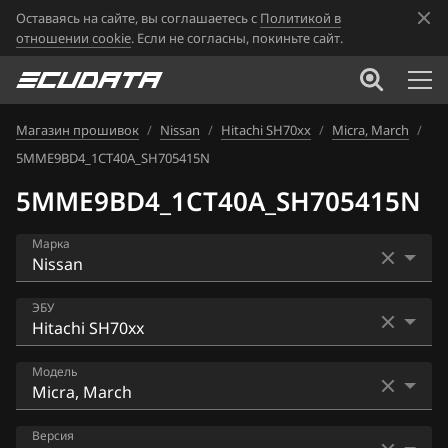
Оставаясь на сайте, вы соглашаетесь с
Политикой в
отношении cookie
. Если не согласны, покиньте сайт.
Магазин прошивок
/
Nissan
/
Hitachi SH70xx
/
Micra, March
/
5MME9BD4_1CT40A_SH705415N
5MME9BD4_1CT40A_SH705415N
Марка
Acura
ЭБУ
Alfa Romeo
Bosch EDC16CP33
Модель
ATLAS
Bosch EDC17C84
Audi
AD
Версия
Bosch MD1CS006