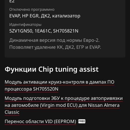
E2
Chrysler
Lafesta
Siemens EMS 3155
Отключено программно
5ZVUDN12_1EB80A_SH705821N
Citroen
Liberty
EVAP, HP EGR, ДК2, катализатор
Siemens EMS 3160
5ZVUDN12_1EC560_SH705821N
Dacia
Идентификаторы
Maxima
5ZV1GN50, 1EA61C, SH705821N
Siemens SID 301
6ZV1SN6_1ZP41A_SH705823N
Daewoo
Micra, March
Динамичная версия под нормы Евро-2.
Siemens SID 310
6ZV5WN62_1ZP41B_SH705823N
Позволяет удаление КК, ДК2, ЕГР и EVAP.
DAF
Murano
7QW93N6_1ZP50A_SH705823N
Derways
Note
Функции Chip tuning assist
8X61BDJN4_1ZS01A_SH705822N
Dodge
NV200
8ZWALN5_1ZQ12B0_SH705822N
Модуль активации круиз-контроля в дампах ПО
Dongfeng
Pathfinder
процессора SH705520N
Exeed
Patrol, Safari
Модуль подготовки ЭБУ к процедуре автопривязки
на автомобиле (Virgin mod ECU) для Nissan Almera
Extreme moto
Presage
Classic
FAW
Primera
Перенос области VID (EEPROM)
Fiat