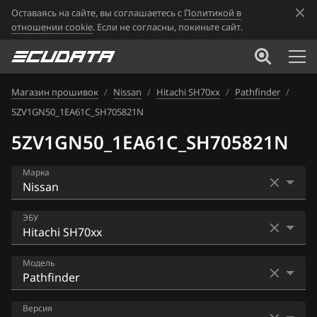
Оставаясь на сайте, вы соглашаетесь с
Политикой в
отношении cookie
. Если не согласны, покиньте сайт.
Магазин прошивок
/
Nissan
/
Hitachi SH70xx
/
Pathfinder
/
5ZV1GN50_1EA61C_SH705821N
5ZV1GN50_1EA61C_SH705821N
Марка
Acura
ЭБУ
Alfa Romeo
Bosch EDC16CP33
Модель
ATLAS
Bosch EDC17C84
Audi
AD
Версия
Bosch MD1CS006