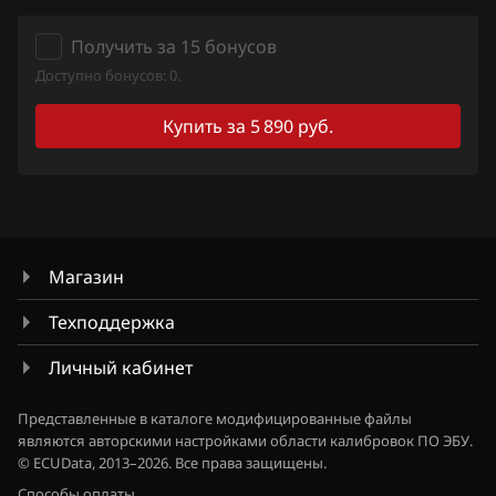
Qashqai, Dualis, Rogue
Ford
Получить за 15 бонусов
Quest
Доступно бонусов: 0.
Forthing
Sentra
Купить за 5 890 руб.
Foton
Serena
GAC
Skyline
Geely
Stagea
Genesis
Sunny
Магазин
GMC
Teana (J31)
Техподдержка
Great Wall
Teana (J32)
Личный кабинет
Groz
Teana (L33)
Представленные в каталоге модифицированные файлы
Haima
являются авторскими настройками области калибровок ПО ЭБУ.
Tiida
© ECUData, 2013–2026. Все права защищены.
Haval
Tiida 1.6 Turbo 190hp
Способы оплаты