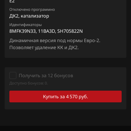
E2
Chrysler
M37
Отключено программно
9TFVNYNC_11CR0A_SH705927N
Citroen
M45
ДК2, катализатор
Dacia
Идентификаторы
M56
8MFK39N33, 11BA3D, SH705822N
Daewoo
Q50
Динамичная версия под нормы Евро-2.
Позволяет удаление КК и ДК2.
DAF
Q70
Derways
Q80
Dodge
QX50, EX35
Получить за 12 бонусов
Dongfeng
Доступно бонусов: 0.
QX56
Exeed
Купить за 4 570 руб.
QX60
Extreme moto
QX70
FAW
QX80
Fiat