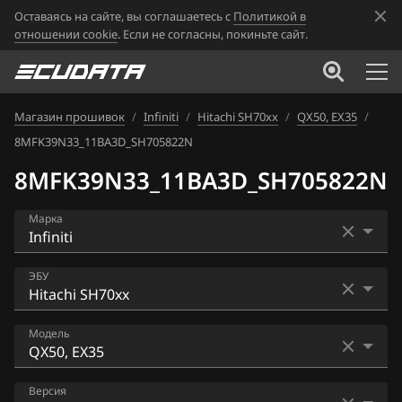
Оставаясь на сайте, вы соглашаетесь с
Политикой в
отношении cookie
. Если не согласны, покиньте сайт.
Магазин прошивок
/
Infiniti
/
Hitachi SH70xx
/
QX50, EX35
/
8MFK39N33_11BA3D_SH705822N
8MFK39N33_11BA3D_SH705822N
Марка
Acura
ЭБУ
Alfa Romeo
Bosch MED17.7.2
Модель
ATLAS
Hitachi BED500-310
Audi
EX25
Версия
Hitachi SH70xx