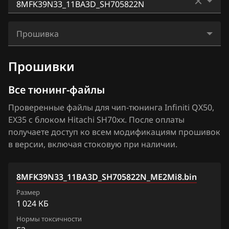
BAIC
EX37
Hitachi SH7253xx
11MFDNN5_11UV0C_SH705828N
BAW
FX35
Прошивка
Hitachi SH7254xx
4VQHWJD2_15UB6A_SH705828N
Bentley
FX37
8MFK39N33_11BA3D_SH705822N_ME2Mi8.bin
Прошивки
4VQHWJD2_15UB7A_SH705828N
BMW
FX45
8MFK39N33_11BA3D_SH705822N
Все тюнинг-файлы
Brilliance
FX50
8MFKFGN3_11BA0A_SH705822N
Проверенные файлы для чип-тюнинга Infiniti QX50,
BYD
G25
EX35 с блоком Hitachi SH70xx. После оплаты
8MFKFGN3_11BA2A_SH705822N
Cadillac
получаете доступ ко всем модификациям прошивок
G35
в версии, включая стоковую при наличии.
8MFKFGN3_11BA3A_SH705822N
Changan
G37
8MFKFGN3_11BH0A_SH705822N
Chenglong
JX35
8MFK39N33_11BA3D_SH705822N_ME2Mi8.bin
8MFKGGN4_11BF0A_SH705822N
Chery
Размер
M25
1 024 КБ
8MFKGGN4_11BF1A_SH705822N
Chevrolet
M35
Нормы токсичности
8MFKGGN4_11BF2A_SH705822N