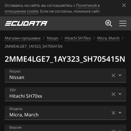
Оставаясь на сайте, вы соглашаетесь с
Политикой в
отношении cookie
. Если не согласны, покиньте сайт.
Магазин прошивок
/
Nissan
/
Hitachi SH70xx
/
Micra, March
/
2MME4LGE7_1AY323_SH705415N
2MME4LGE7_1AY323_SH705415N
Марка
Acura
ЭБУ
Alfa Romeo
Bosch EDC16CP33
Модель
ATLAS
Bosch EDC17C84
Audi
AD
Версия
Bosch MD1CS006