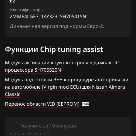
E2
Chrysler
Lafesta
Siemens EMS 3155
Идентификаторы
2MME4LGE7_1AY323_SH705415N
Citroen
Liberty
2MME4LGE7, 1AY323, SH705415N
Siemens EMS 3160
2MME4LGE7_1AY368_SH705415N
Dacia
Динамичная версия под нормы Евро-2.
Maxima
Siemens SID 301
2MME4LGE7_1AY369_SH705415N
Daewoo
Micra, March
Siemens SID 310
Функции Chip tuning assist
2MMEDU1D1_1AX010_SH705415N
DAF
Murano
2MMEDU1D1_1AX210_SH705415N
Модуль активации круиз-контроля в дампах ПО
Derways
Note
процессора SH705520N
2MMEDU1D1_1AY411_SH705415N
Dodge
NV200
Модуль подготовки ЭБУ к процедуре автопривязки
2MMEHE1D1_1AY413_SH705415N
на автомобиле (Virgin mod ECU) для Nissan Almera
Dongfeng
Pathfinder
Classic
2MMEHE1D12_1AY414_SH705415N
Exeed
Patrol, Safari
Перенос области VID (EEPROM)
2MMEHE1D12_1AZ110_SH705415N
Extreme moto
Presage
2MMEHE1D14_1AX01A_SH705415N
FAW
Primera
Получить за 10 бонусов
2XH5D3BDQ1_13HD1E_SH705927N
Доступно бонусов: 0.
Fiat