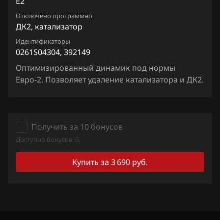
E2
Chrysler
Siemens EMS 3155
Отключено программно
Citroen
ДК2, катализатор
Siemens EMS 3160
Dacia
Идентификаторы
0261S04304, 392149
Siemens SID 301
Daewoo
Оптимизированный динамик под нормы
Siemens SID 310
Евро-2. Позволяет удаление катализатора и ДК2.
DAF
Derways
Dodge
Получить за 10 бонусов
Dongfeng
Доступно бонусов: 0.
Exeed
Купить за 3 690 руб.
Extreme moto
FAW
Fiat