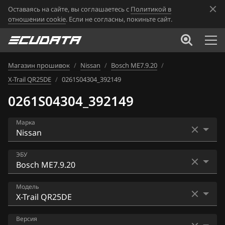
Оставаясь на сайте, вы соглашаетесь с
Политикой в
отношении cookie
. Если не согласны, покиньте сайт.
Магазин прошивок
/
Nissan
/
Bosch ME7.9.20
/
X-Trail QR25DE
/
0261S04304_392149
0261S04304_392149
Марка
Acura
ЭБУ
Alfa Romeo
Bosch EDC16CP33
Модель
ATLAS
Bosch EDC17C84
Audi
X-Trail QR25DE
Версия
Bosch MD1CS006