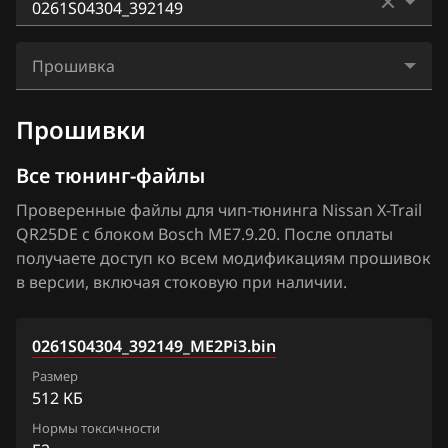
BAIC
Bosch ME17.9.51
0261201658_387904
BAW
Прошивка
Bosch ME7.9.20
0261201661_387906
Bentley
0261S04304_392149_ME2Pi3.bin
Denso SH7059
Прошивки
0261201799_390396
BMW
Hitachi SH70xx
0261S04304_392149
Все тюнинг-файлы
Brilliance
Hitachi SH7253xx
0261S04304_398593
Проверенные файлы для чип-тюнинга Nissan X-Trail
BYD
QR25DE с блоком Bosch ME7.9.20. После оплаты
Hitachi SH7254xx
0261S04304_507354
Cadillac
получаете доступ ко всем модификациям прошивок
Mitsubishi Melco MH8115F
в версии, включая стоковую при наличии.
0261S04306_392151
Changan
Mitsubishi Melco SH7058
0261S04306_398595
Chenglong
0261S04304_392149_ME2Pi3.bin
Siemens EMS 3120
0261S04306_507356
Chery
Размер
Siemens EMS 3125
512 КБ
0261S06194_509241
Chevrolet
Нормы токсичности
Siemens EMS 3132, 3134
0261S10384_538265