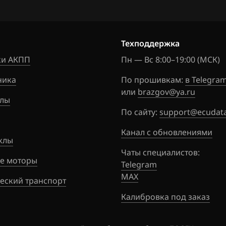
160
Murano
8ZWGWN8
1
5822N
Note
0
Техподдержка
NV200
и АКПП
Пн — Вс 8:00–19:00 (МСК)
Pathfinder
ника
По прошивкам:
в Telegra
Patrol, Safari
или
brazgov@ya.ru
лы
Presage
По сайту:
support@ecudata
Primera
Канал с обновлениями
клы
Qashqai, Dualis, Rogue
Чаты специалистов:
е моторы
Telegram
Quest
MAX
еский транспорт
Sentra
Калибровка под заказ
Serena