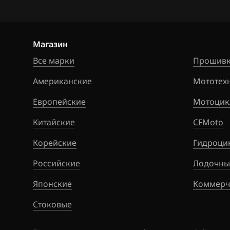
Siemens EMS 3
Citroen
Siemens SID 30
Dacia
Магазин
Siemens SID 31
Daewoo
Все марки
Прошивк
DAF
Американские
Мототех
Derways
Европейские
Мотоцик
Dodge
Китайские
CFMoto
Dongfeng
Корейские
Гидроци
Exeed
Российские
Лодочны
Extreme moto
Японские
Коммерч
FAW
Стоковые
Fiat