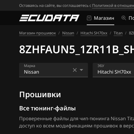
Оставаясь на сайте, вы соглашаетесь с
Политикой в отношен
Магазин
П
Магазин прошивок
/
Nissan
/
Hitachi SH70xx
/
Titan
/
8Z
8ZHFAUN5_1ZR11B_S
Марка
ЭБУ
Acura
Bosch EDC16CP
Прошивки
Alfa Romeo
Bosch EDC17C8
ATLAS
Bosch MD1CS0
Все тюнинг-файлы
Проверенные файлы для чип-тюнинга Nissan Tita
Audi
Bosch ME17.9.5
доступ ко всем модификациям прошивок в верс
BAIC
Bosch ME7.9.20