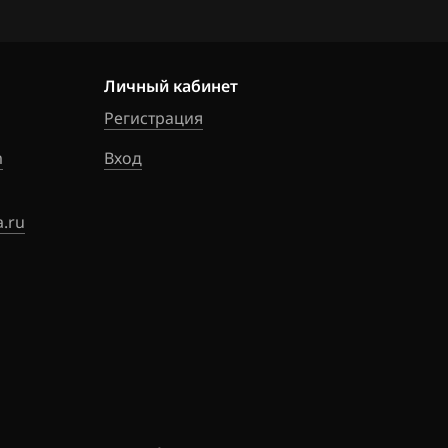
_1ZR05C_SH70
Личный кабинет
Регистрация
m
Вход
.ru