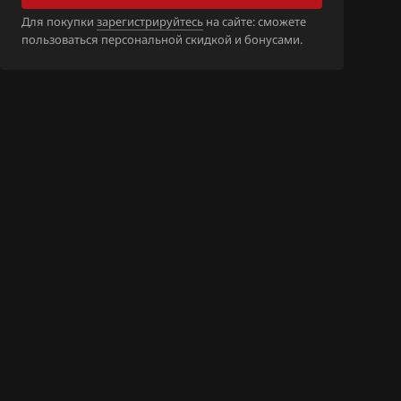
1_1ZH115_SH7
Для покупки
зарегистрируйтесь
на сайте: сможете
пользоваться персональной скидкой и бонусами.
_1ZH30B_SH70
1ZH51A_SH705
_1ZJ55B_SH705
_1ZR11B_SH70
_1ZR34B_SH70
_1ZR35B_SH70