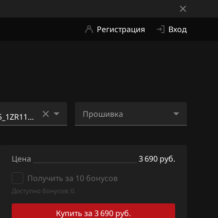
Регистрация
Вход
Прошивка
17S065_SH705
8ZHFAUN5_1ZR11B_SH70
5822N_ME2Ji12.bin
Цена
3 690 руб.
_17S076_SH70
Получить за 10 бонусов
Доступно бонусов: 0.
01_1ZH010_SH
Купить за 3 690 руб.