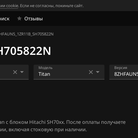
ии cookie
. Если не согласны, покиньте сайт.
оиск
Отзывы
HFAUN5_1ZR11B_SH705822N
H705822N
Модель
Версия
33
AD
3ZWPTN0_
513N
4
Almera N16+ (Classic)
3ZWSFN01
06
Altima
5513N
n с блоком Hitachi SH70xx. После оплаты получаете
1
Armada
5ZHFWFN
ии, включая стоковую при наличии.
705821N
Bluebird