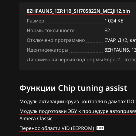
BAW
Denso SH7059
8ZHFAUN5_1ZR11B_SH705822N_ME2Ji12.bin
Размер
1 024 КБ
Bentley
Hitachi SH70xx
Нормы токсичности
E2
BMW
Hitachi SH7253
Отключено программно
EVAP, ДК2, к
Brilliance
Hitachi SH7254
Идентификаторы
8ZHFAUN5, 1
BYD
Mitsubishi Melc
Динамичная версия под нормы Евро-2. Позвол
MH8115F
Cadillac
Mitsubishi Mel
Changan
Функции Chip tuning assist
Siemens EMS 3
Chenglong
Модуль активации круиз-контроля в дампах ПО
Siemens EMS 3
Chery
Модуль подготовки ЭБУ к процедуре автопривязк
Siemens EMS 31
Almera Classic
Chevrolet
Siemens EMS 3
Перенос области VID (EEPROM)
Chrysler