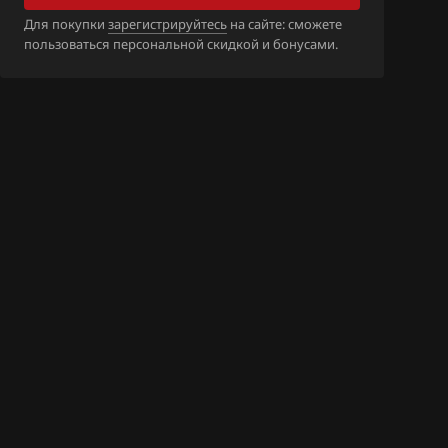
_11FB1A_SH705
Для покупки
зарегистрируйтесь
на сайте: сможете
пользоваться персональной скидкой и бонусами.
D0_13U010_S
N
D1_13U011_S
N
D12_13U111_S
N
DW_11FU1C_SH
F1_14V70C_SH
_11FA0A_SH705