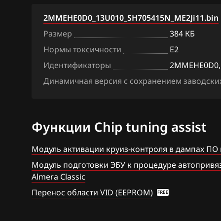
BAW
Denso SH7059
2MMEHE0D0_13U010_SH705415N_ME2Ji11.bin
Размер
384 КБ
Bentley
Hitachi SH70xx
Нормы токсичности
E2
BMW
Hitachi SH7253
Идентификаторы
2MMEHE0D0, 
Brilliance
Hitachi SH7254
Динамичная версия с сохранением заводских
BYD
Mitsubishi Melc
MH8115F
Cadillac
Функции Chip tuning assist
Mitsubishi Mel
Changan
Siemens EMS 3
Модуль активации круиз-контроля в дампах ПО
Chenglong
Модуль подготовки ЭБУ к процедуре автопривязк
Siemens EMS 3
Chery
Almera Classic
Siemens EMS 31
Перенос области VID (EEPROM)
Chevrolet
Siemens EMS 3
Chrysler