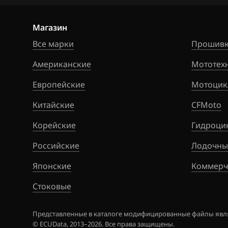
Siemens EMS 3
Citroen
Siemens SID 30
Магазин
Dacia
Все марки
Siemens SID 31
Прошивк
Daewoo
Американские
Мототех
DAF
Европейские
Мотоцик
Derways
Китайские
CFMoto
Dodge
Корейские
Гидроци
Dongfeng
Российские
Лодочны
Exeed
Японские
Коммерч
Extreme moto
Стоковые
FAW
Представленные в каталоге модифицированные файлы явля
Fiat
© ECUData, 2013–2026. Все права защищены.