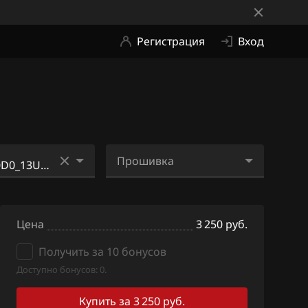
Регистрация
Вход
Прошивка
_11FH0A_SH70
2MMEHE0D0_13U010_S
H705415N_ME2Ji11.bin
Цена
3 250 руб.
_11FN8B_SH70
Получить за 10 бонусов
Доступно бонусов: 0.
_11FB1B_SH705
Купить за 3 250 руб.