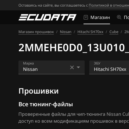
Оставаясь на сайте, вы соглашаетесь с
Политикой в отношен
Магазин
П
Магазин прошивок
/
Nissan
/
Hitachi SH70xx
/
Cube
/
2M
2MMEHE0D0_13U010_
Марка
ЭБУ
Acura
Bosch EDC16CP
Прошивки
Alfa Romeo
Bosch EDC17C8
ATLAS
Bosch MD1CS0
Все тюнинг-файлы
Проверенные файлы для чип-тюнинга Nissan Cube
Audi
Bosch ME17.9.5
доступ ко всем модификациям прошивок в верс
BAIC
Bosch ME7.9.20