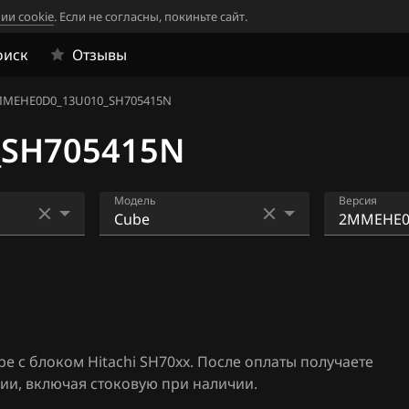
ии cookie
. Если не согласны, покиньте сайт.
оиск
Отзывы
MEHE0D0_13U010_SH705415N
SH705415N
Модель
Версия
33
AD
0JCSSND2
5822N
4
Almera N16+ (Classic)
0JCSWAD6
06
Altima
5822N
 с блоком Hitachi SH70xx. После оплаты получаете
1
Armada
2JCS62D8
ии, включая стоковую при наличии.
828N
Bluebird