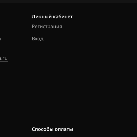
_11FB0A_SH705
Личный кабинет
Регистрация
m
Вход
.ru
Способы оплаты