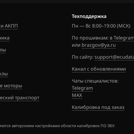
160
Murano
8JCSPKD8
1
822N
Техподдержка
Note
0
и АКПП
Пн — Вс 8:00–19:00 (МСК)
NV200
ника
По прошивкам:
в Telegra
Pathfinder
или
brazgov@ya.ru
лы
Patrol, Safari
По сайту:
support@ecudata
Presage
Канал с обновлениями
клы
Primera
Чаты специалистов:
е моторы
Telegram
Qashqai, Dualis, Rogue
MAX
еский транспорт
Quest
Калибровка под заказ
Sentra
ются авторскими настройками области калибровок ПО ЭБУ.
Serena