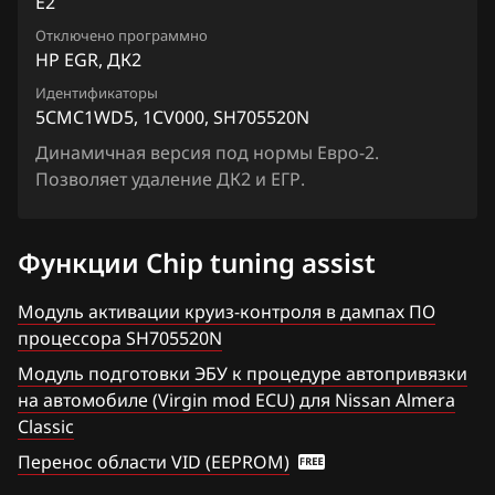
E2
Chrysler
Lafesta
Siemens EMS 3155
Отключено программно
5CMC71DA_1CZ26A_SH705520N
Citroen
Liberty
HP EGR, ДК2
Siemens EMS 3160
8JCSJPD5_1CQ60A_SH705822N
Dacia
Идентификаторы
Maxima
5CMC1WD5, 1CV000, SH705520N
Siemens SID 301
Daewoo
Micra, March
Динамичная версия под нормы Евро-2.
Siemens SID 310
Позволяет удаление ДК2 и ЕГР.
DAF
Murano
Derways
Note
Функции Chip tuning assist
Dodge
NV200
Модуль активации круиз-контроля в дампах ПО
Dongfeng
Pathfinder
процессора SH705520N
Exeed
Patrol, Safari
Модуль подготовки ЭБУ к процедуре автопривязки
на автомобиле (Virgin mod ECU) для Nissan Almera
Extreme moto
Presage
Classic
FAW
Primera
Перенос области VID (EEPROM)
Fiat