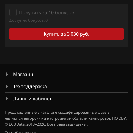
Qashqai, Dualis, Rogue
Ford
Получить за 10 бонусов
Quest
Доступно бонусов: 0.
Forthing
Sentra
Купить за 3 030 руб.
Foton
Serena
GAC
Skyline
Geely
Stagea
Genesis
Sunny
Магазин
GMC
Teana (J31)
Техподдержка
Great Wall
Teana (J32)
Личный кабинет
Groz
Teana (L33)
Представленные в каталоге модифицированные файлы
Haima
являются авторскими настройками области калибровок ПО ЭБУ.
Tiida
© ECUData, 2013–2026. Все права защищены.
Haval
Tiida 1.6 Turbo 190hp
Способы оплаты