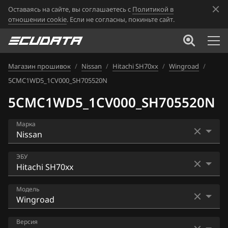
Оставаясь на сайте, вы соглашаетесь с
Политикой в
отношении cookie
. Если не согласны, покиньте сайт.
Магазин прошивок
/
Nissan
/
Hitachi SH70xx
/
Wingroad
/
5CMC1WD5_1CV000_SH705520N
5CMC1WD5_1CV000_SH705520N
Марка
Acura
ЭБУ
Alfa Romeo
Bosch EDC16CP33
Модель
ATLAS
Bosch EDC17C84
Audi
AD
Версия
Bosch MD1CS006