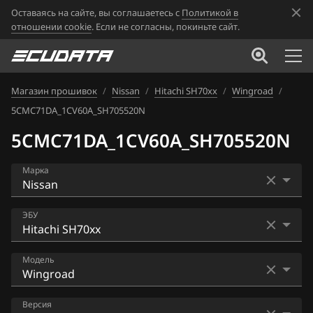
Оставаясь на сайте, вы соглашаетесь с
Политикой в
отношении cookie
. Если не согласны, покиньте сайт.
Магазин прошивок
/
Nissan
/
Hitachi SH70xx
/
Wingroad
/
5CMC71DA_1CV60A_SH705520N
5CMC71DA_1CV60A_SH705520N
Марка
Acura
ЭБУ
Alfa Romeo
Bosch EDC16CP33
Модель
ATLAS
Bosch EDC17C84
Audi
AD
Версия
Bosch MD1CS006