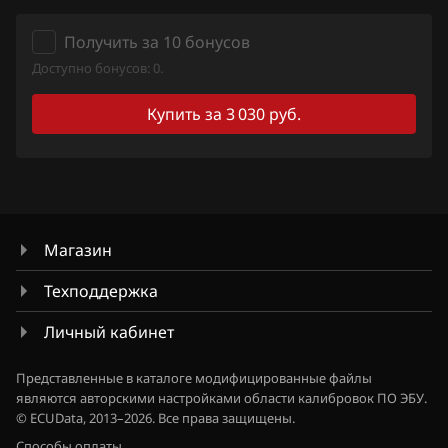
Qashqai, Dualis, Rogue
Ford
Получить за 10 бонусов
Quest
Доступно бонусов: 0.
Forthing
Sentra
Купить за 3 030 руб.
Foton
Serena
GAC
Skyline
Geely
Stagea
Genesis
Sunny
Магазин
GMC
Teana (J31)
Техподдержка
Great Wall
Teana (J32)
Личный кабинет
Groz
Teana (L33)
Представленные в каталоге модифицированные файлы
Haima
являются авторскими настройками области калибровок ПО ЭБУ.
Tiida
© ECUData, 2013–2026. Все права защищены.
Haval
Tiida 1.6 Turbo 190hp
Способы оплаты