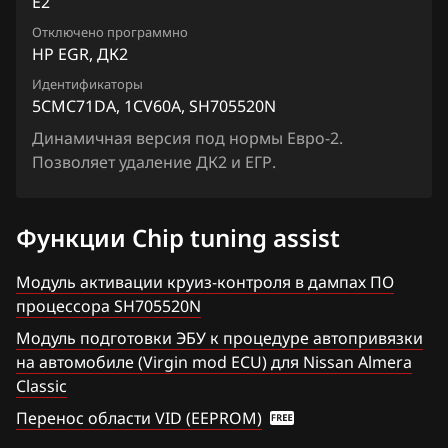
E2
Chrysler
Lafesta
Siemens EMS 3155
Отключено программно
5CMC71DA_1CZ26A_SH705520N
Citroen
Liberty
HP EGR, ДК2
Siemens EMS 3160
8JCSJPD5_1CQ60A_SH705822N
Dacia
Идентификаторы
Maxima
5CMC71DA, 1CV60A, SH705520N
Siemens SID 301
Daewoo
Micra, March
Динамичная версия под нормы Евро-2.
Siemens SID 310
Позволяет удаление ДК2 и ЕГР.
DAF
Murano
Derways
Note
Функции Chip tuning assist
Dodge
NV200
Модуль активации круиз-контроля в дампах ПО
Dongfeng
Pathfinder
процессора SH705520N
Exeed
Patrol, Safari
Модуль подготовки ЭБУ к процедуре автопривязки
на автомобиле (Virgin mod ECU) для Nissan Almera
Extreme moto
Presage
Classic
FAW
Primera
Перенос области VID (EEPROM)
Fiat