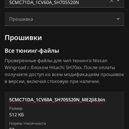
BAIC
Almera N16+ (Classic)
Bosch ME17.9.51
1JCSUZD0_1CZ27B_SH705828N
BAW
Altima
Прошивка
Bosch ME7.9.20
2JCSZTD3_11UK3A_SH705828N
Bentley
Armada
5CMC71DA_1CV60A_SH705520N_ME2Ji8.bin
Denso SH7059
Прошивки
2MCEEE2D2_1WE415_SH705415N
BMW
Bluebird
Hitachi SH70xx
2MCEEE5D50_1WE467_SH705415N
Все тюнинг-файлы
Brilliance
Cima
Hitachi SH7253xx
2MCEEE9D9_1WE805_SH705415N
Проверенные файлы для чип-тюнинга Nissan
BYD
Cube
Wingroad с блоком Hitachi SH70xx. После оплаты
Hitachi SH7254xx
2MCEEE9D9_1WE806_SH705415N
Cadillac
получаете доступ ко всем модификациям прошивок
Elgrand
Mitsubishi Melco MH8115F
в версии, включая стоковую при наличии.
2MCEEE9D9_1WE810_SH705415N
Changan
Frontier
Mitsubishi Melco SH7058
5CMC1WD5_1CV000_SH705520N
Chenglong
Fuga
5CMC71DA_1CV60A_SH705520N_ME2Ji8.bin
Siemens EMS 3120
5CMC1WD5_1CV600_SH705520N
Chery
Размер
Juke 1.6 Turbo 190hp
Siemens EMS 3125
512 КБ
5CMC71DA_1CV60A_SH705520N
Chevrolet
Juke 1.6 VVTi
Нормы токсичности
Siemens EMS 3132, 3134
5CMC71DA_1CZ25A_SH705520N