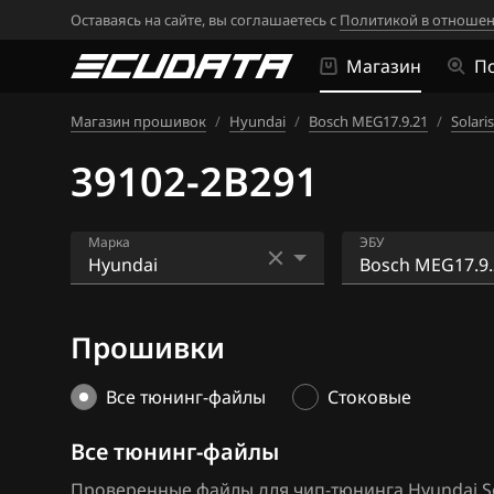
Оставаясь на сайте, вы соглашаетесь с
Политикой в отношен
Магазин
П
Магазин прошивок
/
Hyundai
/
Bosch MEG17.9.21
/
Solari
39102-2B291
Марка
ЭБУ
Acura
Bosch EDC17C5
Прошивки
Alfa Romeo
Bosch EDC17C5
ATLAS
Bosch EDC17CP
Все тюнинг-файлы
Стоковые
Audi
Bosch M(G)7.9.
Все тюнинг-файлы
BAIC
Bosch M7.9.7
Проверенные файлы для чип-тюнинга Hyundai Sol