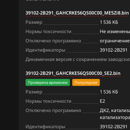
Ford
Kefico (Melco) 
39102-2B291_GAHCRKE56QS00C00_ME5Zi8.bin
Forthing
Siemens Sim2K-1
Размер
1 536 КБ
142, 341
Foton
Нормы токсичности
Не изменен
Siemens Sim2k-2
GAC
Отключено программно
ограничение
242
Идентификаторы
39102-2B291
Geely
Siemens Sim2k-
Динамичная версия с сохранением заводских
Genesis
Siemens Sim2k-
39102-2B291_GAHCRKE56QS00C00_SE2.bin
GMC
Siemens Sim2k-
Проверена временем
Популярная
Great Wall
Siemens Sim2k-
Размер
1 536 КБ
Groz
Нормы токсичности
E2
Siemens Sim2k-
Haima
Отключено программно
ДК2, катализ
Siemens Simk41
катализатор
Haval
Siemens Simk41
Идентификаторы
39102-2B291