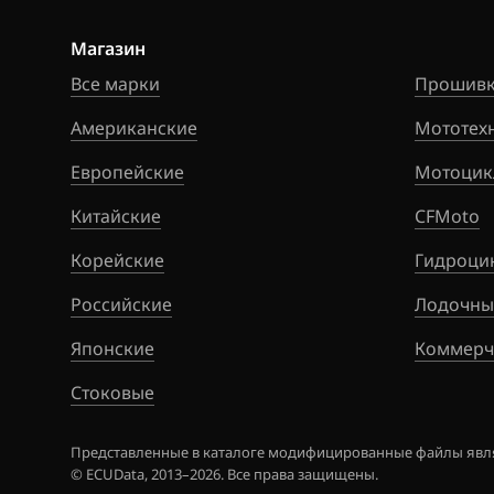
Lincoln
Магазин
Livan
Все марки
Прошивк
Luxgen
Американские
Мототех
MAN
Европейские
Мотоцик
Maserati
Китайские
CFMoto
Mazda
Корейские
Гидроци
Mercedes-Benz
Российские
Лодочны
MG
Японские
Коммерч
Mini
Стоковые
Mitsubishi
Представленные в каталоге модифицированные файлы явля
Nissan
© ECUData, 2013–2026. Все права защищены.