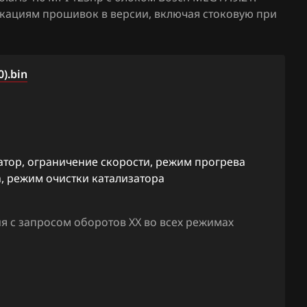
икациям прошивок в версии, включая стоковую при
12
Solaris 1.6 MPI 123hp
39112-2B
.9.8
39116-2B
).bin
.11, (1)
39116-2B
.11, (1)
атор, ограничение скорости, режим прогрева
, режим очистки катализатора
9.2
.13
я с запросом оборотов ХХ во всех режимах
.21
C42)
C43)