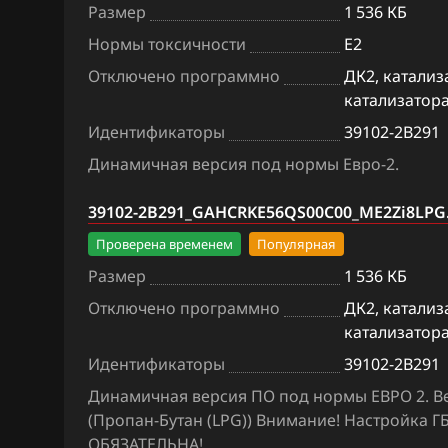
Размер
1 536 КБ
Citroen
Delphi MT38
Нормы токсичности
E2
Dacia
Delphi MT86
Отключено программно
ДК2, катализ
катализатор
Daewoo
Denso SH72546
Идентификаторы
39102-2B291
DAF
Kefico (Bosch)
Динамичная версия под нормы Евро-2.
(CPEGD2.20.1.
Derways
CPGDSH2.26.1)
39102-2B291_GAHCRKE56QS00C00_ME2Zi8LPG.
Dodge
Kefico (Bosch)
Проверена временем
Популярная
Dongfeng
CPEGD2.20.3
Размер
1 536 КБ
Exeed
Kefico (Bosch)
Отключено программно
ДК2, катализ
CPEGD3.20.1
катализатор
Extreme moto
Идентификаторы
39102-2B291
Kefico (Bosch)
FAW
3.26.1
Динамичная версия ПО под нормы ЕВРО 2. В
(Пропан-Бутан (LPG)) Внимание! Настройка
Fiat
Kefico (Melco) 
ОБЯЗАТЕЛЬНА!