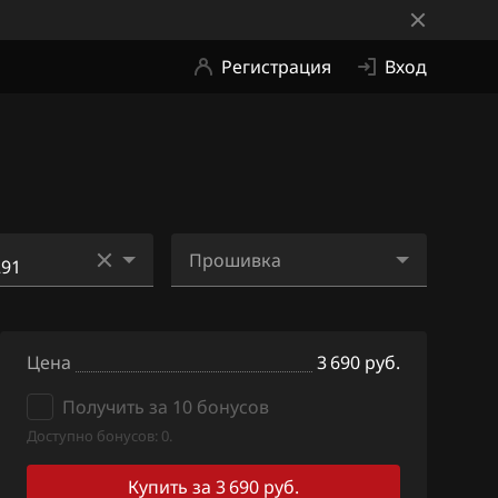
Регистрация
Вход
Прошивка
281
39102-
2B291_GAHCRKE56QS00
291
Цена
C00_ME2Zi8_(750).bin
3 690 руб.
281
Получить за 10 бонусов
39102-
2B291_GAHCRKE56QS00
Доступно бонусов: 0.
291
C00_ME2Zi8.bin
968
Купить за 3 690 руб.