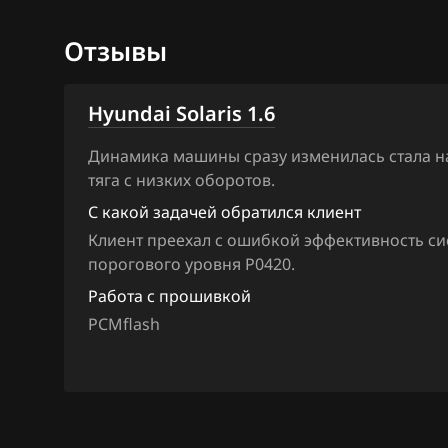
Jaguar
Отзывы
Jeep
Hyundai Solaris 1.6
Jetour
Динамика машины сразу изменилась стала н
Kaiyi
тяга с низких оборотов.
Kia
С какой задачей обратился клиент
King Long
Клиент преехал с ошибкой эффективность си
порогового уровня P0420.
KYC
Работа с прошивкой
Lancia
PCMflash
Land Rover
Lexus
Lifan