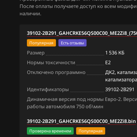
После оплаты получаете доступ ко всем модиф
BAW
Bosch MD1CS0
наличии.
Bentley
Bosch ME(DG)17
39102-2B291_GAHCRKE56QS00C00_ME2Zi8_(750
BMW
Bosch ME(G)17.9
(12)
Популярная
Есть отзывы
Brilliance
Размер
1 536 КБ
Bosch ME(G)17.9
BYD
(12) immo off
Нормы токсичности
E2
Cadillac
Отключено программно
ДК2, катализ
Bosch ME17.9.1
катализатора
Changan
Bosch MEDG17.
Идентификаторы
39102-2B291
Chenglong
Bosch MEG17.9
Динамичная версия под нормы Евро-2. Верси
работы автомобиля 750 об\мин
Chery
Bosch MEG17.9
Chevrolet
39102-2B291_GAHCRKE56QS00C00_ME2Zi8.bin
DCU24_(DCU17P
Chrysler
Проверена временем
Популярная
DCU24_(DCU17P