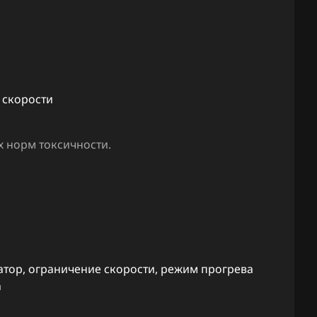
GEN3
40, 141,
ы
40, 241,
 скорости
245
 норм токсичности.
250
251
258
261
атор, ограничение скорости, режим прогрева
, 43
а
, 43