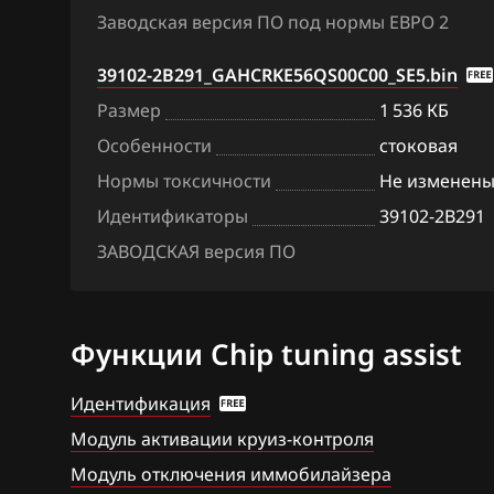
Hawtai
immo off
Заводская версия ПО под нормы ЕВРО 2
Honda
Siemens Simk4
39102-2B291_GAHCRKE56QS00C00_SE5.bin
Hongqi
Размер
1 536 КБ
Howo
Особенности
стоковая
Нормы токсичности
Не изменен
Hummer
Идентификаторы
39102-2B291
Hyundai
ЗАВОДСКАЯ версия ПО
Infiniti
Iran Khodro
Функции Chip tuning assist
Isuzu
Идентификация
Iveco
Модуль активации круиз-контроля
JAC
Модуль отключения иммобилайзера
Jaecoo