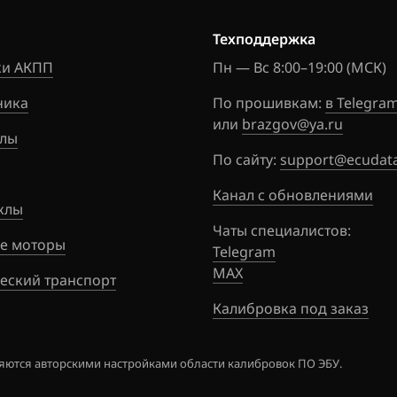
Техподдержка
и АКПП
Пн — Вс 8:00–19:00 (МСК)
ника
По прошивкам:
в Telegra
или
brazgov@ya.ru
лы
По сайту:
support@ecudata
Канал с обновлениями
клы
Чаты специалистов:
е моторы
Telegram
MAX
еский транспорт
Калибровка под заказ
ются авторскими настройками области калибровок ПО ЭБУ.