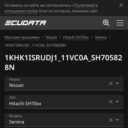
Оставаясь на сайте, вы соглашаетесь с
Политикой в
отношении cookie
. Если не согласны, покиньте сайт.
Магазин прошивок
/
Nissan
/
Hitachi SH70xx
/
Serena
/
1KHK1ISRUDJ1_11VC0A_SH705828N
1KHK1ISRUDJ1_11VC0A_SH70582
8N
Марка
Acura
ЭБУ
Alfa Romeo
Bosch EDC16CP33
Модель
ATLAS
Bosch EDC17C84