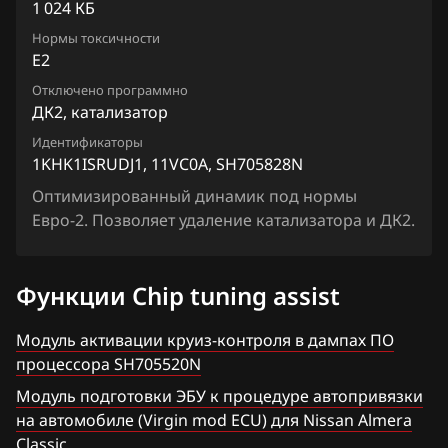
Chevrolet
Juke 1.6 VVTi
1 024 КБ
Siemens EMS 3132, 3134
1KHK1ISRUDJ1_11VC3A_SH705828N
Chrysler
Нормы токсичности
Lafesta
E2
Siemens EMS 3155
1KHK1ISRUDJ1_11VF8A_SH705828N
Citroen
Liberty
Отключено программно
Siemens EMS 3160
1KHK1ISRUDJ1_11VN0C_SH705828N
ДК2, катализатор
Dacia
Maxima
Siemens SID 301
Идентификаторы
1KHK1ISRUDJ1_11VN2C_SH705828N
Daewoo
1KHK1ISRUDJ1, 11VC0A, SH705828N
Micra, March
Siemens SID 310
1KHK1ISSCDN_13JY4A_SH705828N
Оптимизированный динамик под нормы
DAF
Murano
Евро-2. Позволяет удаление катализатора и ДК2.
2KHKXRDB_11VM1C_SH705927N
Derways
Note
3KHKWZD5_13JY1C_SH705927N
Dodge
NV200
Функции Chip tuning assist
3KHKWZD5_13JY1D_SH705927N
Dongfeng
Pathfinder
Модуль активации круиз-контроля в дампах ПО
3ZREQBD6_1CX811_SH705415N
Exeed
процессора SH705520N
Patrol, Safari
4CMCY8DJ2_1CY00C_SH705520N
Модуль подготовки ЭБУ к процедуре автопривязки
Extreme moto
Presage
на автомобиле (Virgin mod ECU) для Nissan Almera
4CMCY8DJ2_1CY01B_SH705520N
FAW
Classic