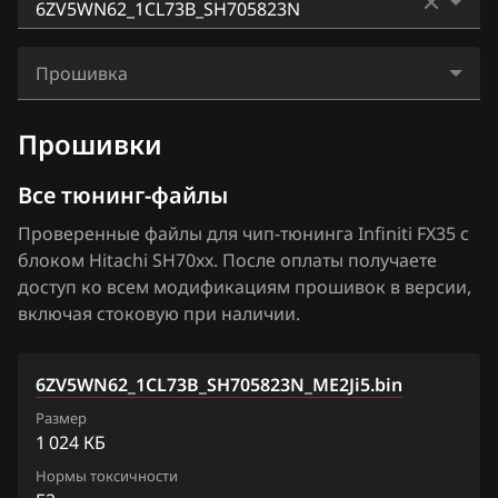
BAIC
EX37
Hitachi SH7253xx
0MF2LD9_11WZ7A_SH705828N
BAW
FX35
Прошивка
Hitachi SH7254xx
0MFTQD6_11WW8A_SH705828N
Bentley
FX37
6ZV5WN62_1CL73B_SH705823N_ME2Ji5.bin
Прошивки
3GIJENF_1CG060_SH705513N
BMW
FX45
3GIJENF_1CG070_SH705513N
Все тюнинг-файлы
Brilliance
FX50
3GIJENF_1CG075_SH705513N
Проверенные файлы для чип-тюнинга Infiniti FX35 с
BYD
G25
блоком Hitachi SH70xx. После оплаты получаете
3GIM9NH_1CG066_SH705513N
Cadillac
доступ ко всем модификациям прошивок в версии,
G35
включая стоковую при наличии.
3GIM9NH_1CG071_SH705513N
Changan
G37
3GIM9NH_1CG076_SH705513N
Chenglong
JX35
6ZV5WN62_1CL73B_SH705823N_ME2Ji5.bin
3GIM9NH_1CG770_SH705513N
Chery
Размер
M25
1 024 КБ
3GIM9NH_1CG780_SH705513N
Chevrolet
M35
Нормы токсичности
3GIPBNJ_1CG771_SH705513N