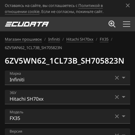
Оставаясь на сайте, вы соглашаетесь с
Политикой в
отношении cookie
. Если не согласны, покиньте сайт.
Магазин прошивок
/
Infiniti
/
Hitachi SH70xx
/
FX35
/
6ZV5WN62_1CL73B_SH705823N
6ZV5WN62_1CL73B_SH705823N
Марка
Acura
ЭБУ
Alfa Romeo
Bosch MED17.7.2
Модель
ATLAS
Hitachi BED500-310
Audi
EX25
Версия
Hitachi SH70xx