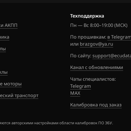
160
Murano
1
Техподдержка
Note
0
и АКПП
Пн — Вс 8:00–19:00 (МСК)
NV200
ника
По прошивкам:
в Telegra
Pathfinder
или
brazgov@ya.ru
лы
Patrol, Safari
По сайту:
support@ecudata
Presage
Канал с обновлениями
клы
Primera
Чаты специалистов:
е моторы
Telegram
Qashqai, Dualis, Rogue
MAX
еский транспорт
Quest
Калибровка под заказ
Sentra
ются авторскими настройками области калибровок ПО ЭБУ.
Serena