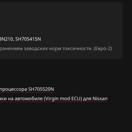
2MCEEED
Cima
05415N
Cube
xx
Elgrand
8N210, SH705415N
xx
Frontier
анением заводских норм токсичности. (Евро-2)
o
Fuga
Juke 1.6 Turbo 190hp
co SH7058
Juke 1.6 VVTi
120
 процессора SH705520N
Lafesta
и на автомобиле (Virgin mod ECU) для Nissan
125
Liberty
32, 3134
Maxima
155
Micra, March