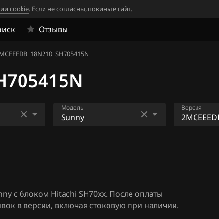
ии cookie
. Если не согласны, покиньте сайт.
оиск
Отзывы
MCEEEDB_18N210_SH705415N
H705415N
Модель
Версия
33
AD
2MCEEE5D
H705415
4
Almera N16+ (Classic)
2MCEEE9
06
Altima
705415N
ny с блоком Hitachi SH70xx. После оплаты
1
Armada
2MCEEED
ок в версии, включая стоковую при наличии.
05415N
Bluebird