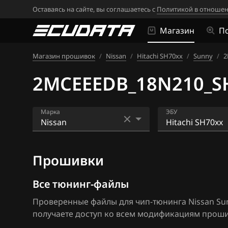
Оставаясь на сайте, вы соглашаетесь с
Политикой в отношен
Магазин
П
Магазин прошивок
/
Nissan
/
Hitachi SH70xx
/
Sunny
/
2
2MCEEEDB_18N210_S
Марка
ЭБУ
Acura
Bosch EDC16CP
Прошивки
Alfa Romeo
Bosch EDC17C8
ATLAS
Bosch MD1CS0
Все тюнинг-файлы
Проверенные файлы для чип-тюнинга Nissan Sun
Audi
Bosch ME17.9.5
получаете доступ ко всем модификациям прошив
BAIC
Bosch ME7.9.20