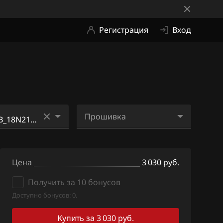
Регистрация
Вход
Прошивка
50_18N213_S
2MCEEEDB_18N210_SH7
N
05415N_ME2Hi11.bin
Цена
3 030 руб.
D9_18N270_SH
Получить за 10 бонусов
Доступно бонусов: 0.
B_18N210_SH7
Купить за 3 030 руб.