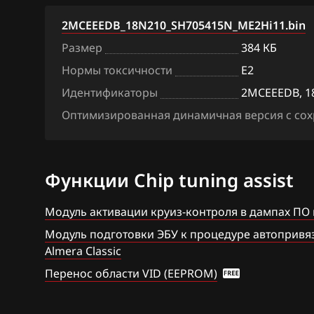
BAW
Denso SH7059
2MCEEEDB_18N210_SH705415N_ME2Hi11.bin
Размер
384 КБ
Bentley
Hitachi SH70xx
Нормы токсичности
E2
BMW
Hitachi SH7253
Идентификаторы
2MCEEEDB, 1
Brilliance
Hitachi SH7254
Оптимизированная динамичная версия с сохр
BYD
Mitsubishi Melc
MH8115F
Cadillac
Функции Chip tuning assist
Mitsubishi Mel
Changan
Siemens EMS 3
Модуль активации круиз-контроля в дампах ПО
Chenglong
Модуль подготовки ЭБУ к процедуре автопривязк
Siemens EMS 3
Chery
Almera Classic
Siemens EMS 31
Перенос области VID (EEPROM)
Chevrolet
Siemens EMS 3
Chrysler