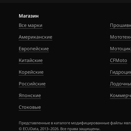
Siemens EMS 3
Citroen
Siemens SID 30
Магазин
Dacia
Все марки
Siemens SID 31
Прошивк
Daewoo
Американские
Мототех
DAF
Европейские
Мотоцик
Derways
Китайские
CFMoto
Dodge
Корейские
Гидроци
Dongfeng
Российские
Лодочны
Exeed
Японские
Коммерч
Extreme moto
Стоковые
FAW
Представленные в каталоге модифицированные файлы явля
Fiat
© ECUData, 2013–2026. Все права защищены.