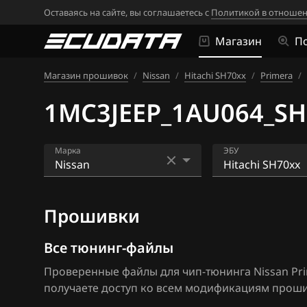
Оставаясь на сайте, вы соглашаетесь с
Политикой в отношен
Магазин
П
Магазин прошивок
/
Nissan
/
Hitachi SH70xx
/
Primera
/
1MC3JEEP_1AU064_S
Марка
ЭБУ
Acura
Bosch EDC16CP
Прошивки
Alfa Romeo
Bosch EDC17C8
ATLAS
Bosch MD1CS0
Все тюнинг-файлы
Проверенные файлы для чип-тюнинга Nissan Prim
Audi
Bosch ME17.9.5
получаете доступ ко всем модификациям прошив
BAIC
Bosch ME7.9.20