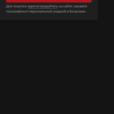
7_1AU40A_SH7
Для покупки
зарегистрируйтесь
на сайте: сможете
пользоваться персональной скидкой и бонусами.
H_1AU010_SH7
H_1AU060_SH7
_1AV700_SH70
_1AV760_SH70
N_1AU013_SH7
N_1AU063_SH7