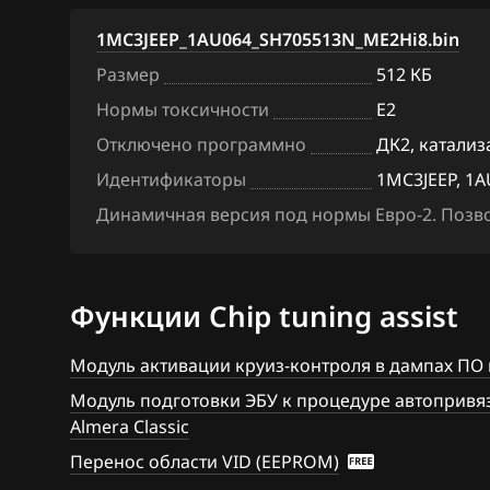
BAW
Denso SH7059
1MC3JEEP_1AU064_SH705513N_ME2Hi8.bin
Размер
512 КБ
Bentley
Hitachi SH70xx
Нормы токсичности
E2
BMW
Hitachi SH7253
Отключено программно
ДК2, катализ
Brilliance
Hitachi SH7254
Идентификаторы
1MC3JEEP, 1A
BYD
Mitsubishi Melc
Динамичная версия под нормы Евро-2. Позво
MH8115F
Cadillac
Mitsubishi Mel
Changan
Функции Chip tuning assist
Siemens EMS 3
Chenglong
Модуль активации круиз-контроля в дампах ПО
Siemens EMS 3
Chery
Модуль подготовки ЭБУ к процедуре автопривязк
Siemens EMS 31
Almera Classic
Chevrolet
Siemens EMS 3
Перенос области VID (EEPROM)
Chrysler