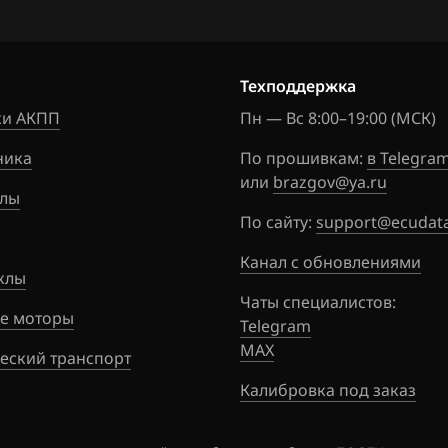
160
Murano
1MC3GZE
1
05513N
Note
0
Техподдержка
1MC3GZE
NV200
05513N
и АКПП
Пн — Вс 8:00–19:00 (МСК)
Pathfinder
1MC3GZE
ника
По прошивкам:
в Telegra
05513N
Patrol, Safari
или
brazgov@ya.ru
лы
1MC3GZE
Presage
По сайту:
support@ecudata
05513N
Primera
Канал с обновлениями
клы
1MC3JEEP
Qashqai, Dualis, Rogue
Чаты специалистов:
5513N
е моторы
Telegram
Quest
1MC3JFEP
MAX
еский транспорт
5513N
Sentra
Калибровка под заказ
1MC3JFEP
Serena
5513N