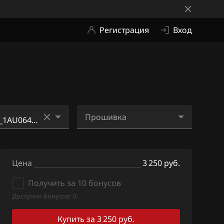
Регистрация
Вход
Прошивка
70_1AU504_SH
1MC3JEEP_1AU064_SH70
5513N_ME2Hi8.bin
Цена
3 250 руб.
4_1AU403_SH7
Получить за 10 бонусов
Доступно бонусов: 0.
6_1AU405_SH7
Купить за 3 250 руб.