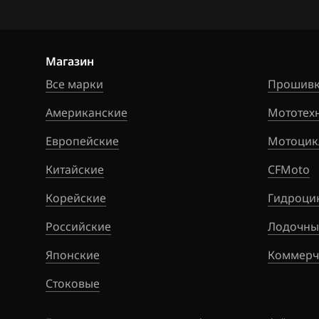
Siemens EMS 3
Citroen
Siemens SID 30
Dacia
Магазин
Siemens SID 31
Daewoo
Все марки
Прошивк
DAF
Американские
Мототех
Derways
Европейские
Мотоцик
Dodge
Китайские
CFMoto
Dongfeng
Корейские
Гидроци
Exeed
Российские
Лодочны
Extreme moto
Японские
Коммерч
FAW
Стоковые
Fiat