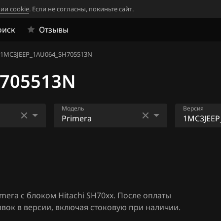
ии cookie
. Если не согласны, покиньте сайт.
оиск
Отзывы
1MC3JEEP_1AU064_SH705513N
H705513N
Модель
Версия
33
AD
0TRD747D
705507N
4
Almera N16+ (Classic)
0TRE6Z4D
06
Altima
05507N
era с блоком Hitachi SH70xx. После оплаты
1
Armada
0TRE6Z6D
ок в версии, включая стоковую при наличии.
05507N
Bluebird