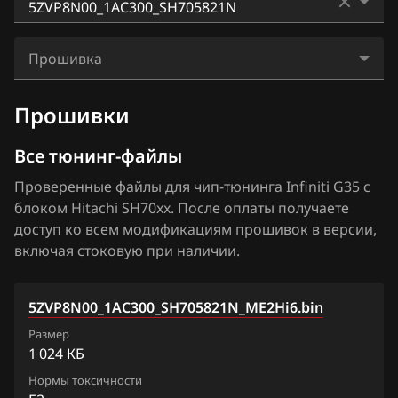
BAIC
EX37
Hitachi SH7253xx
2WLYFD110_1AM91A_SH705513N
BAW
FX35
Прошивка
Hitachi SH7254xx
3GILXN05_1AM607_SH705513N
Bentley
FX37
5ZVP8N00_1AC300_SH705821N_ME2Hi6.bin
Прошивки
3GIM9NH_1CG076_SH705513N
BMW
FX45
3GIPAN07_1AC012_SH705513N
Все тюнинг-файлы
Brilliance
FX50
5ZVP8N00_1AC300_SH705821N
Проверенные файлы для чип-тюнинга Infiniti G35 с
BYD
G25
блоком Hitachi SH70xx. После оплаты получаете
5ZVP8N00_1AC400_SH705821N
Cadillac
доступ ко всем модификациям прошивок в версии,
G35
включая стоковую при наличии.
5ZVP8N00_1AC405_SH705821N
Changan
G37
5ZVSUNH_ 1AC700_SH705821N
Chenglong
JX35
5ZVP8N00_1AC300_SH705821N_ME2Hi6.bin
5ZVSUNH_1AC800_SH705821N
Chery
Размер
M25
1 024 КБ
6ZV5UN11_1CM40C_SH705823N
Chevrolet
M35
Нормы токсичности
6ZVYXN00_1CM34A_SH705823N