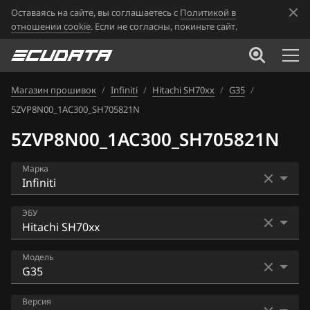
Оставаясь на сайте, вы соглашаетесь с
Политикой в
отношении cookie
. Если не согласны, покиньте сайт.
Магазин прошивок
/
Infiniti
/
Hitachi SH70xx
/
G35
/
5ZVP8N00_1AC300_SH705821N
5ZVP8N00_1AC300_SH705821N
Марка
Acura
ЭБУ
Alfa Romeo
Bosch MED17.7.2
Модель
ATLAS
Hitachi BED500-310
Audi
EX25
Версия
Hitachi SH70xx