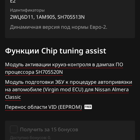
E2
Chrysler
Lafesta
Siemens EMS 3155
Идентификаторы
7MFKAVN86_1JK03B_SH705822N
Citroen
Liberty
2WLJ6D11, 1AM905, SH705513N
Siemens EMS 3160
7MFKAVN86_1JK06B_SH705822N
Dacia
Динамичная версия под нормы Евро-2.
Maxima
Siemens SID 301
7MFKPDN87_1JU91B_SH705822N
Daewoo
Micra, March
Siemens SID 310
Функции Chip tuning assist
7MFKPDN87_1JU96B_SH705822N
DAF
Murano
9FZ355DC2_11NH3C_SH705927N
Модуль активации круиз-контроля в дампах ПО
Derways
Note
процессора SH705520N
M1ZVDABDQ_1AL500_SH705507N
Dodge
NV200
Модуль подготовки ЭБУ к процедуре автопривязки
M1ZVDABDQ_1AL501_SH705507N
на автомобиле (Virgin mod ECU) для Nissan Almera
Dongfeng
Pathfinder
Classic
Exeed
Patrol, Safari
Перенос области VID (EEPROM)
Extreme moto
Presage
FAW
Primera
Получить за 15 бонусов
Доступно бонусов: 0.
Fiat