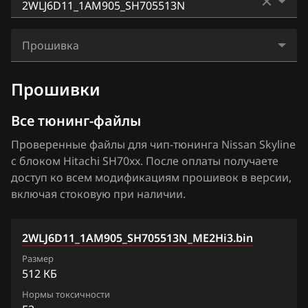
BAIC
Almera N16+ (Classic)
Bosch ME17.9.51
0MF7GDA_11NU9C_SH705828N
BAW
Altima
Прошивка
Bosch ME7.9.20
0MFULD7_11NF2A_SH705828N
Bentley
Armada
2WLJ6D11_1AM905_SH705513N_ME2Hi3.bin
Denso SH7059
Прошивки
11MF7FN4_11NF2D_SH705828N
BMW
Bluebird
Hitachi SH70xx
1ZVDMPD8_1AQ002_SH705507N
Все тюнинг-файлы
Brilliance
Cima
Hitachi SH7253xx
1ZVDMPD8_1AQ302_SH705507N
Проверенные файлы для чип-тюнинга Nissan Skyline
BYD
Cube
с блоком Hitachi SH70xx. После оплаты получаете
Hitachi SH7254xx
1ZVDQND9_1AC96A_SH705507N
Cadillac
доступ ко всем модификациям прошивок в версии,
Elgrand
Mitsubishi Melco MH8115F
включая стоковую при наличии.
2WLJ6D11_1AM905_SH705513N
Changan
Frontier
Mitsubishi Melco SH7058
3MFED18N8_1AL903_SH705507N
Chenglong
Fuga
2WLJ6D11_1AM905_SH705513N_ME2Hi3.bin
Siemens EMS 3120
7MFK4YN89_1JU91D_SH705822N
Chery
Размер
Juke 1.6 Turbo 190hp
Siemens EMS 3125
512 КБ
7MFKAVN86_1JK00A_SH705822N
Chevrolet
Juke 1.6 VVTi
Нормы токсичности
Siemens EMS 3132, 3134
7MFKAVN86_1JK03A_SH705822N