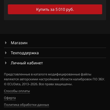
Qashqai, Dualis, Rogue
Ford
Купить за 5 010 руб.
Quest
Forthing
Sentra
Foton
Serena
GAC
Skyline
Магазин
Geely
Stagea
Техподдержка
Genesis
Sunny
Личный кабинет
GMC
Teana (J31)
Представленные в каталоге модифицированные файлы
Great Wall
являются авторскими настройками области калибровок ПО ЭБУ.
Teana (J32)
© ECUData, 2013–2026. Все права защищены.
Groz
Teana (L33)
Способы оплаты
Haima
Оферта
Tiida
Политика обработки данных
Haval
Tiida 1.6 Turbo 190hp