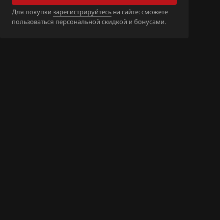
5_18H323_SH7
Для покупки
зарегистрируйтесь
на сайте: сможете
пользоваться персональной скидкой и бонусами.
5_18H324_SH7
6_18H360_SH7
7_18H316_SH7
7_18H361_SH7
4_18H701_SH70
4_18H711_SH70