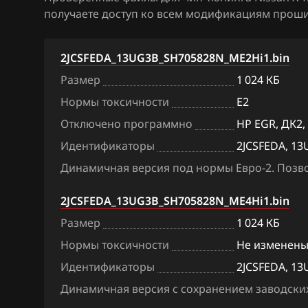
получаете доступ ко всем модификациям прошив
BAW
Denso SH7059
Bentley
Hitachi SH70xx
2JCSFEDA_13UG3B_SH705828N_ME2Hi1.bin
BMW
Hitachi SH7253
Размер
1 024 КБ
Нормы токсичности
E2
Brilliance
Hitachi SH7254
Отключено программно
HP EGR, ДК2,
BYD
Mitsubishi Melc
Идентификаторы
2JCSFEDA, 1
MH8115F
Cadillac
Динамичная версия под нормы Евро-2. Позвол
Mitsubishi Mel
Changan
2JCSFEDA_13UG3B_SH705828N_ME4Hi1.bin
Siemens EMS 3
Chenglong
Размер
1 024 КБ
Siemens EMS 3
Chery
Нормы токсичности
Не изменен
Siemens EMS 31
Идентификаторы
2JCSFEDA, 1
Chevrolet
Siemens EMS 3
Динамичная версия с сохранением заводских
Chrysler