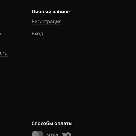
5_18H920_SH70
Личный кабинет
Регистрация
7_18H703_SH70
m
Вход
7_18H713_SH70
.ru
7_18H916_SH70
9_18H704_SH70
9_18H714_SH70
9_18H724_SH70
Способы оплаты