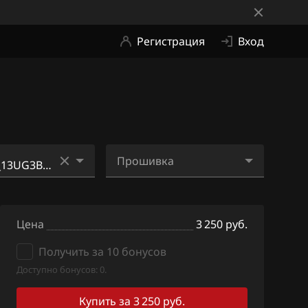
Регистрация
Вход
Прошивка
M_18H300_SH7
2JCSFEDA_13UG3B_SH70
5828N_ME2Hi1.bin
Цена
3 250 руб.
0_18H320_SH7
2JCSFEDA_13UG3B_SH70
Получить за 10 бонусов
5828N_ME4Hi1.bin
Доступно бонусов: 0.
0_18H321_SH7
2JCSFEDA_13UG3B_SH70
5828N_SE4.bin
Купить за 3 250 руб.