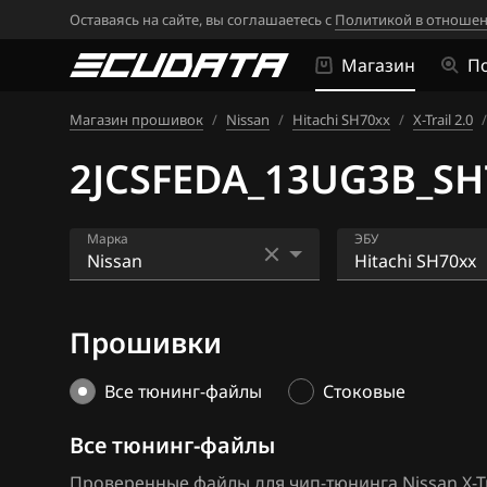
Оставаясь на сайте, вы соглашаетесь с
Политикой в отношен
Магазин
П
Магазин прошивок
/
Nissan
/
Hitachi SH70xx
/
X-Trail 2.0
/
2JCSFEDA_13UG3B_S
Марка
ЭБУ
Acura
Bosch EDC16CP
Прошивки
Alfa Romeo
Bosch EDC17C8
ATLAS
Bosch MD1CS0
Все тюнинг-файлы
Стоковые
Audi
Bosch ME17.9.5
Все тюнинг-файлы
BAIC
Bosch ME7.9.20
Проверенные файлы для чип-тюнинга Nissan X-Tra