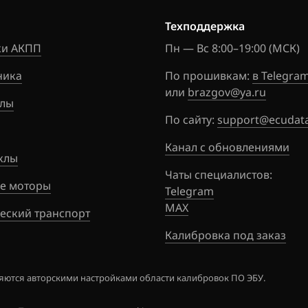
Skyline
1TRE8J5N
Техподдержка
5507N
Stagea
и АКПП
Пн — Вс 8:00–19:00 (МСК)
1TRE8J7N
Sunny
ника
По прошивкам:
в Telegra
5507N
Teana (J31)
или
brazgov@ya.ru
лы
1TRE8J7N
Teana (J32)
По сайту:
support@ecudata
5507N
Teana (L33)
Канал с обновлениями
1TRE8J7N
клы
5507N
Tiida
Чаты специалистов:
е моторы
Telegram
1TRE8J9N
Tiida 1.6 Turbo 190hp
MAX
5507N
еский транспорт
Titan
Калибровка под заказ
1TRE8J9N
5507N
Versa Note
ются авторскими настройками области калибровок ПО ЭБУ.
1TRE8J9N
Wingroad
5507N