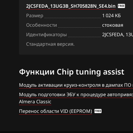
Siemens EMS 3
2JCSFEDA_13UG3B_SH705828N_SE4.bin
Citroen
Siemens SID 30
Размер
1 024 КБ
Dacia
Особенности
стоковая
Siemens SID 31
Daewoo
Идентификаторы
2JCSFEDA, 1
DAF
Стандартная версия.
Derways
Dodge
Функции Chip tuning assist
Dongfeng
Модуль активации круиз-контроля в дампах ПО
Exeed
Модуль подготовки ЭБУ к процедуре автопривязк
Almera Classic
Extreme moto
Перенос области VID (EEPROM)
FAW
Fiat