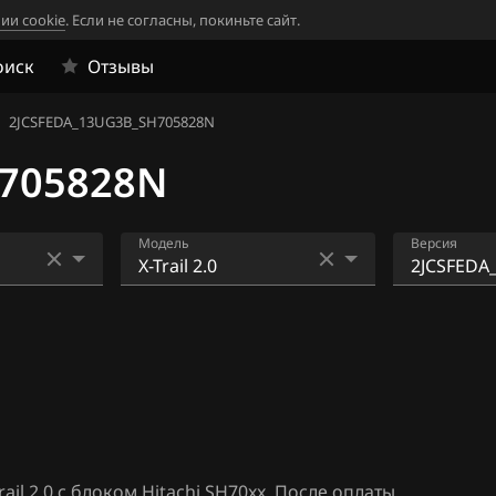
ии cookie
. Если не согласны, покиньте сайт.
оиск
Отзывы
2JCSFEDA_13UG3B_SH705828N
H705828N
Модель
Версия
33
AD
0TRE5ZD
05507N
4
Almera N16+ (Classic)
0TRE6Z0D
06
Altima
05507N
1
Armada
0TRE6Z0D
05507N
Bluebird
il 2.0 с блоком Hitachi SH70xx. После оплаты