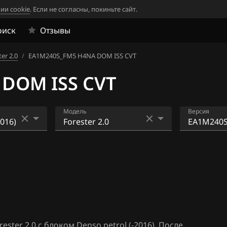
ии cookie
. Если не согласны, покиньте сайт.
оиск
Отзывы
er 2.0
/
EA1M240S_FM5 H4NA DOM ISS CVT
DOM ISS CVT
Модель
Версия
2016)
BRZ 2.0
E2VF201
920 AT
017-)
Exiga 2.0T 225hp
E2VF202
Forester 2.0
920 MT
Forester 2.0T
E2VF211
M_920_AT
Forester 2.5
ter 2.0 с блоком Denso petrol (-2016). После