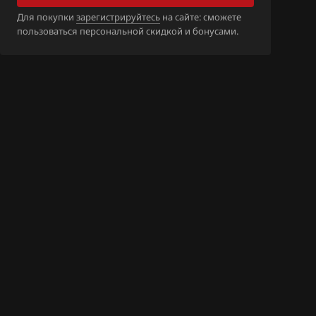
G_85DH4N_DO
Для покупки
зарегистрируйтесь
на сайте: сможете
T
пользоваться персональной скидкой и бонусами.
G_85DH4N_DO
_FM5_H4NA_EA
_FM5_H4NA_EA
_FM5_H4NA_EA
_FM5_H4NA_EA
S_FM5_H4NA_D
VT