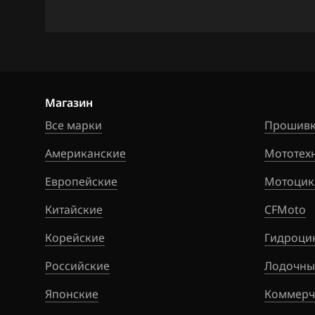
Ford
Forthing
Foton
GAC
Магазин
Geely
Все марки
Прошивк
Genesis
Американские
Мототех
GMC
Европейские
Мотоцик
Great Wall
Китайские
CFMoto
Groz
Корейские
Гидроци
Haima
Российские
Лодочны
Haval
Японские
Коммерч