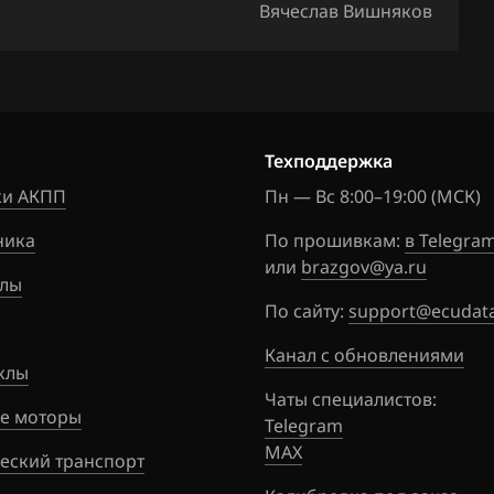
Вячеслав Вишняков
LEP5D00
DOM 5M
LEP5D003
DOM 4AT
Техподдержка
LEP5D004
U_4AT
и АКПП
Пн — Вс 8:00–19:00 (МСК)
LEP5D20
ника
По прошивкам:
в Telegra
EA_5MT
или
brazgov@ya.ru
лы
LEP5D202
По сайту:
support@ecudata
A_4AT
Канал с обновлениями
клы
LEP5D700
Чаты специалистов:
A_4AT
е моторы
Telegram
MAX
еский транспорт