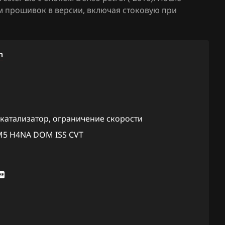
м прошивок в версии, включая стоковую при
E2VF212
Forester 2.5T
M_920_M
Forester S-Edition
E2VF241
n
Impreza 1.6
M_920_AT
Impreza WRX STI 2.0T
EA1M201I
308hp
_920_MT
Legacy 2.0
EA1M201J
 катализатор, ограничение скорости
_920_CVT
Legacy 2.0T
M5 H4NA DOM ISS CVT
EA1M202I
Legacy 2.5
_920_MT
Legacy 3.0
EA1M202J
_920_CVT
Legacy GT 2.5T
EA1M202
Outback 2.5
OM_ISS_C
ы