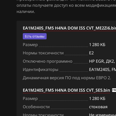
оплаты получаете доступ ко всем модификация
BAW
наличии.
Bentley
EA1M240S_FM5 H4NA DOM ISS CVT_ME2Zi6.bi
BMW
Есть отзывы
Brilliance
Размер
1 280 КБ
BYD
Нормы токсичности
E2
Cadillac
Отключено программно
HP EGR, ДК2,
Идентификаторы
EA1M240S, F
Changan
Динамичная версия ПО под нормы ЕВРО 2.
Chenglong
EA1M240S_FM5 H4NA DOM ISS CVT_SE5.bin
Chery
Размер
1 280 КБ
Chevrolet
Особенности
стоковая
Chrysler
Нормы токсичности
Не изменен