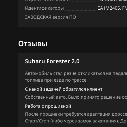
Citroen
Идентификаторы
EA1M240S, F
ЗАВОДСКАЯ версия ПО
Dacia
Daewoo
DAF
Отзывы
Derways
Subaru Forester 2.0
Dodge
Автомобиль стал резче откликаться на педал
Dongfeng
топлива при езде по трассе
Exeed
С какой задачей обратился клиент
Extreme moto
Собственный авто. Было принято решение о
Работа с прошивкой
FAW
После прошивки требуется адаптация дроссе
Fiat
Старт/Стоп (либо через замок зажигания). Д