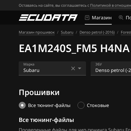
Оставаясь на сайте, вы соглашаетесь с
Политикой в отношен
Магазин
П
Магазин прошивок
/
Subaru
/
Denso petrol (-2016)
/
Forest
EA1M240S_FM5 H4NA 
Марка
ЭБУ
Acura
Denso petrol (-
Прошивки
Alfa Romeo
Denso petrol (2
ATLAS
Hitachi
Все тюнинг-файлы
Стоковые
Audi
Все тюнинг-файлы
BAIC
Проверенные файлы для чип-тюнинга Subaru Fores