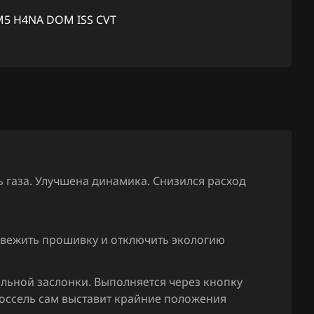
Outback 2.5T
EA1M203I
M5 H4NA DOM ISS CVT
Outback 3.0
_920_MT
Outback 3.6
EA1M204
DOM_ISS
Tribeca
EA1M240
XV 1.6 114hp
DOM ISS 
XV 2.0 150hp
EA1M800J
920_CVT
ь газа. Улучшена динамика. Снизился расход
EA1W310d
920 MT
свежить прошивку и отключить экологию
EA1W400q
H4NA_E3_
льной заслонки. Выполняется через кнопку
EA1W601e
россель сам выставит крайние положения
920 CVT