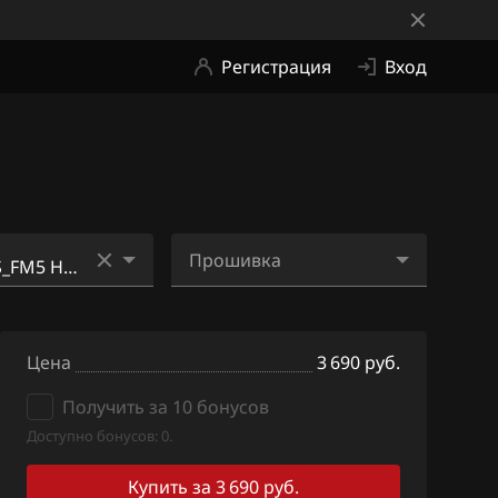
Регистрация
Вход
Прошивка
G_85DH4N DOM
EA1M240S_FM5 H4NA
DOM ISS CVT_ME2Zi6.bin
Цена
3 690 руб.
G_85DH4N DOM
EA1M240S_FM5 H4NA
Получить за 10 бонусов
DOM ISS CVT_SE5.bin
Доступно бонусов: 0.
G_85D_H4N_DO
Купить за 3 690 руб.