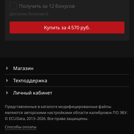
Получить за 12 бонусов
Fiat
Доступно бонусов: 0.
Ford
Купить за 4 570 руб.
Forthing
Foton
GAC
Магазин
Geely
Техподдержка
Genesis
Личный кабинет
GMC
Great Wall
Представленные в каталоге модифицированные файлы
являются авторскими настройками области калибровок ПО ЭБУ.
Groz
© ECUData, 2013–2026. Все права защищены.
Способы оплаты
Haima