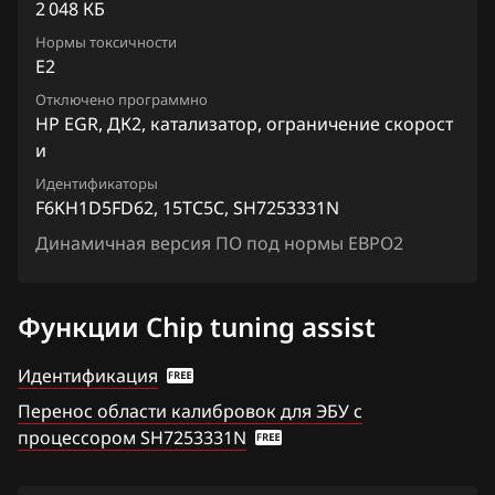
Chevrolet
X-Trail (Rogue) 2.0
2 048 КБ
Siemens EMS 3132, 3134
F6KH1D5FD62_15TK4E_SH7253331N
Chrysler
Нормы токсичности
X-Trail (Rogue) 2.5
E2
Siemens EMS 3155
Citroen
Отключено программно
Siemens EMS 3160
HP EGR, ДК2, катализатор, ограничение скорост
Dacia
и
Siemens SID 301
Daewoo
Идентификаторы
Siemens SID 310
F6KH1D5FD62, 15TC5C, SH7253331N
DAF
Динамичная версия ПО под нормы ЕВРО2
Derways
Dodge
Функции Chip tuning assist
Dongfeng
Идентификация
Exeed
Перенос области калибровок для ЭБУ с
процессором SH7253331N
Extreme moto
FAW