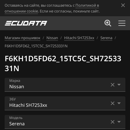
Оставаясь на сайте, вы соглашаетесь с
Политикой в
отношении cookie
. Если не согласны, покиньте сайт.
Магазин прошивок
/
Nissan
/
Hitachi SH7253xx
/
Serena
/
F6KH1D5FD62_15TC5C_SH7253331N
F6KH1D5FD62_15TC5C_SH72533
31N
Марка
Acura
ЭБУ
Alfa Romeo
Bosch EDC16CP33
Модель
ATLAS
Bosch EDC17C84