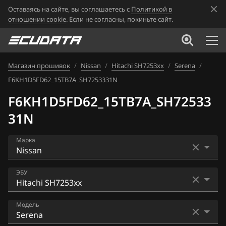
Оставаясь на сайте, вы соглашаетесь с
Политикой в
отношении cookie
. Если не согласны, покиньте сайт.
Магазин прошивок
/
Nissan
/
Hitachi SH7253xx
/
Serena
/
F6KH1D5FD62_15TB7A_SH7253331N
F6KH1D5FD62_15TB7A_SH72533
31N
Марка
Acura
ЭБУ
Alfa Romeo
Bosch EDC16CP33
Модель
ATLAS
Bosch EDC17C84