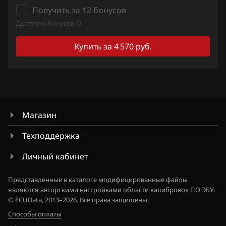
Получить за 12 бонусов
Fiat
Доступно бонусов: 0.
Ford
Купить за 4 570 руб.
Forthing
Foton
GAC
Магазин
Geely
Техподдержка
Genesis
Личный кабинет
GMC
Great Wall
Представленные в каталоге модифицированные файлы
являются авторскими настройками области калибровок ПО ЭБУ.
Groz
© ECUData, 2013–2026. Все права защищены.
Способы оплаты
Haima