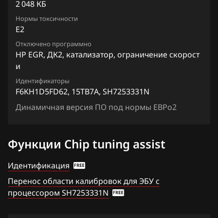
Chevrolet
X-Trail (Rogue) 2.0
2 048 КБ
Siemens EMS 3132, 3134
F6KH1D5FD62_15TK4E_SH7253331N
Chrysler
Нормы токсичности
X-Trail (Rogue) 2.5
E2
Siemens EMS 3155
Citroen
Отключено программно
Siemens EMS 3160
HP EGR, ДК2, катализатор, ограничение скорост
Dacia
и
Siemens SID 301
Daewoo
Идентификаторы
Siemens SID 310
F6KH1D5FD62, 15TB7A, SH7253331N
DAF
Динамичная версия ПО под нормы ЕВРо2
Derways
Dodge
Функции Chip tuning assist
Dongfeng
Идентификация
Exeed
Перенос области калибровок для ЭБУ с
процессором SH7253331N
Extreme moto
FAW