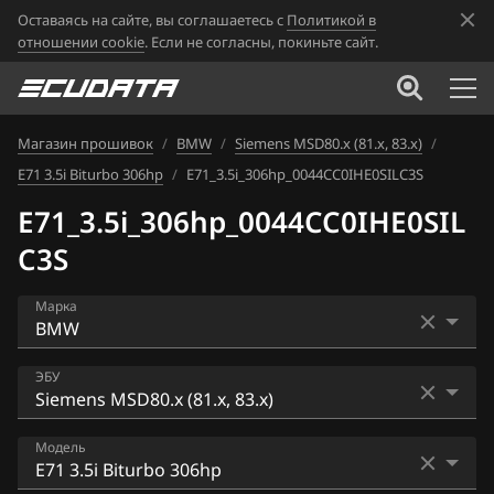
Оставаясь на сайте, вы соглашаетесь с
Политикой в
отношении cookie
. Если не согласны, покиньте сайт.
Магазин прошивок
/
BMW
/
Siemens MSD80.x (81.x, 83.x)
/
E71 3.5i Biturbo 306hp
/
E71_3.5i_306hp_0044CC0IHE0SILC3S
E71_3.5i_306hp_0044CC0IHE0SIL
C3S
Марка
Acura
ЭБУ
Alfa Romeo
Bosch EDC16CP35
Модель
ATLAS
Bosch EDC17C41