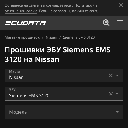
Оставаясь на сайте, вы соглашаетесь с
Политикой в
отношении cookie
. Если не согласны, покиньте сайт.
Магазин прошивок
/
Nissan
/
Siemens EMS 3120
Прошивки ЭБУ Siemens EMS
3120 на Nissan
Марка
Acura
ЭБУ
Alfa Romeo
Bosch EDC16CP33
ATLAS
Модель
Bosch EDC17C84
Audi
Almera (LB1A)