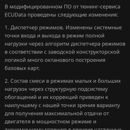
Fiat
В модифицированном ПО от тюнинг-сервиса
Ford
ECUData проведены следующие изменения:
Forthing
1. Диспетчер режимов. Изменены системные
точки входа и выхода в режим полной
Foton
нагрузки через алгоритм диспетчера режимов
GAC
в соответствии с заводской конструкторской
Geely
логикой много октанового построения
базовых карт.
Genesis
2. Состав смеси в режимах малых и больших
GMC
нагрузок через структурную подсистему
Great Wall
обогащений и их коррекций приведен к
наилучшему с нашей точки зрения варианту
Groz
для получения максимальной отдачи от
Haima
двигателя в мощностном режиме и
Haval
экономичному горению в режиме частичных