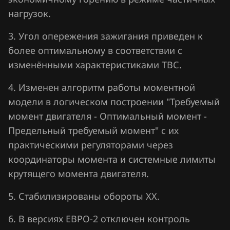
нагрузок.
Hawtai
3. Угол опережения зажигания приведен к
Honda
более оптимальному в соответствии с
Hongqi
изменёнными характеристиками ТВС.
Howo
4. Изменен алгоритм работы моментной
Hummer
модели в логическом построении "Требуемый
момент двигателя - Оптимальный момент -
Hyundai
Предельный требуемый момент" с их
Infiniti
практическими регуляторами через
координаторы момента и системные лимиты
Iran Khodro
крутящего момента двигателя.
Isuzu
5. Стабилизированы обороты ХХ.
Iveco
6. В версиях ЕВРО-2 отключен контроль
JAC