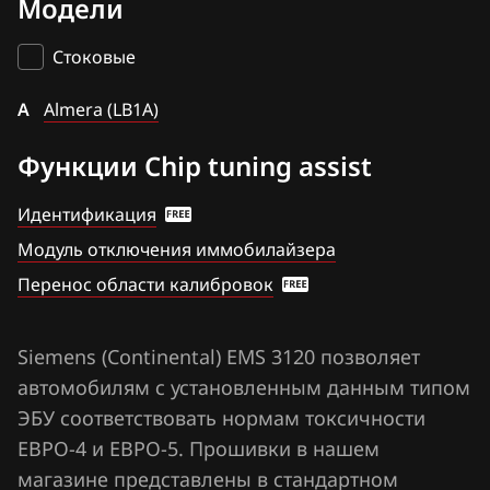
Модели
Bosch MD1CS006
BAIC
Bosch ME17.9.51
Стоковые
BAW
Bosch ME7.9.20
A
Bentley
Almera (LB1A)
Denso SH7059
BMW
Функции Chip tuning assist
Hitachi SH70xx
Brilliance
Идентификация
Hitachi SH7253xx
BYD
Модуль отключения иммобилайзера
Hitachi SH7254xx
Перенос области калибровок
Cadillac
Mitsubishi Melco MH8115F
Changan
Mitsubishi Melco SH7058
Siemens (Continental) EMS 3120 позволяет
Chenglong
автомобилям с установленным данным типом
Siemens EMS 3120
Chery
ЭБУ соответствовать нормам токсичности
Siemens EMS 3125
ЕВРО-4 и ЕВРО-5. Прошивки в нашем
Chevrolet
магазине представлены в стандартном
Siemens EMS 3132, 3134