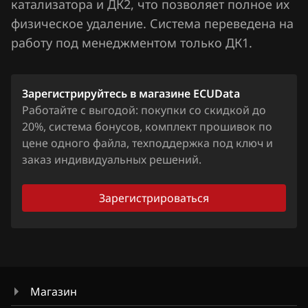
катализатора и ДК2, что позволяет полное их
Jaecoo
физическое удаление. Система переведена на
работу под менеджментом только ДК1.
Jaguar
Jeep
Зарегистрируйтесь в магазине ECUData
Jetour
Работайте с выгодой: покупки со скидкой до
20%, система бонусов, комплект прошивок по
Kaiyi
цене одного файла, техподдержка под ключ и
Kia
заказ индивидуальных решений.
King Long
Зарегистрироваться
KYC
Lancia
Land Rover
Магазин
Lexus