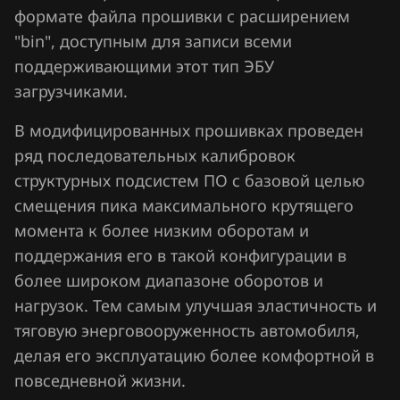
Chrysler
формате файла прошивки с расширением
Siemens EMS 3155
"bin", доступным для записи всеми
Citroen
поддерживающими этот тип ЭБУ
Siemens EMS 3160
Dacia
загрузчиками.
Siemens SID 301
Daewoo
В модифицированных прошивках проведен
Siemens SID 310
DAF
ряд последовательных калибровок
структурных подсистем ПО с базовой целью
Derways
смещения пика максимального крутящего
Dodge
момента к более низким оборотам и
поддержания его в такой конфигурации в
Dongfeng
более широком диапазоне оборотов и
Exeed
нагрузок. Тем самым улучшая эластичность и
тяговую энерговооруженность автомобиля,
Extreme moto
делая его эксплуатацию более комфортной в
FAW
повседневной жизни.