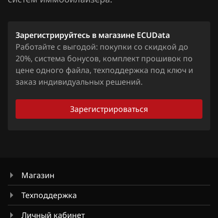
Volvo
Зарегистрируйтесь в магазине ECUData
Vortex
Работайте с выгодой: покупки со скидкой до
Zotye
20%, система бонусов, комплект прошивок по
цене одного файла, техподдержка под ключ и
ZX
заказ индивидуальных решений.
ВАЗ (Lada)
Зарегистрироваться
ГАЗ (GAZ)
КАвЗ
Камаз
ЛиАЗ
Магазин
МАЗ
Техподдержка
Москвич
Личный кабинет