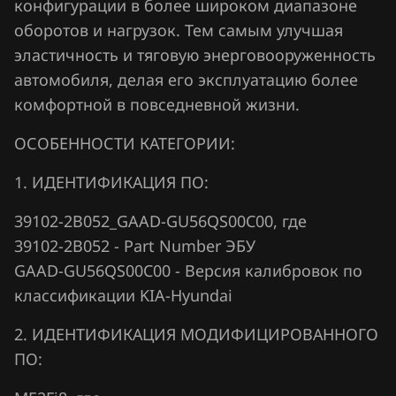
конфигурации в более широком диапазоне
оборотов и нагрузок. Тем самым улучшая
Hawtai
эластичность и тяговую энерговооруженность
Honda
автомобиля, делая его эксплуатацию более
Hongqi
комфортной в повседневной жизни.
Howo
ОСОБЕННОСТИ КАТЕГОРИИ:
Hummer
1. ИДЕНТИФИКАЦИЯ ПО:
Hyundai
39102-2B052_GAAD-GU56QS00C00, где
Infiniti
39102-2B052 - Part Number ЭБУ
GAAD-GU56QS00C00 - Версия калибровок по
Iran Khodro
классификации KIA-Hyundai
Isuzu
2. ИДЕНТИФИКАЦИЯ МОДИФИЦИРОВАННОГО
Iveco
ПО:
JAC