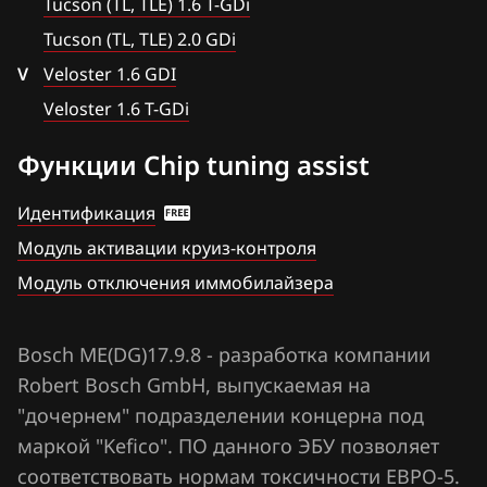
Tucson (TL, TLE) 1.6 T-GDi
Chrysler
DCU24_(DCU17PC43)
Tucson (TL, TLE) 2.0 GDi
Citroen
V
Veloster 1.6 GDI
Delphi MT38
Dacia
Veloster 1.6 T-GDi
Delphi MT86
Daewoo
Функции Chip tuning assist
Denso SH72546
DAF
Идентификация
Kefico (Bosch) (CPEGD2.20.1. CPGDSH2.26.1)
Derways
Модуль активации круиз-контроля
Kefico (Bosch) CPEGD2.20.3
Dodge
Модуль отключения иммобилайзера
Kefico (Bosch) CPEGD3.20.1
Dongfeng
Kefico (Bosch) CPGPSH 3.26.1
Bosch ME(DG)17.9.8 - разработка компании
Exeed
Robert Bosch GmbH, выпускаемая на
Kefico (Melco) GEN2
Extreme moto
"дочернем" подразделении концерна под
Kefico (Melco) GEN3
маркой "Kefico". ПО данного ЭБУ позволяет
FAW
Siemens Sim2K-140, 141, 142, 341
соответствовать нормам токсичности ЕВРО-5.