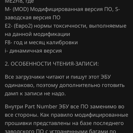
ME2Fi8, где
Jaecoo
М- (MOD) Модифицированная версия ПО, S-
заводская версия ПО
Jaguar
Е2- (Евро2) нормы токсичности, выполняемые
Jeep
на данной модификации
F8- год и месяц калибровки
Jetour
i- динамичная версия
Kaiyi
2. ОСОБЕННОСТИ ЧТЕНИЯ-ЗАПИСИ:
Kia
Все загрузчики читают и пишут этот ЭБУ
King Long
одинаково, поэтому дополнительно готовить
KYC
дамп к записи не надо.
Lancia
Внутри Part Number ЭБУ все ПО заменимо во
все стороны. Как правило модифицированные
Land Rover
прошивки представлены на базе последнего
Lexus
заводского ПО с устраненными багами по