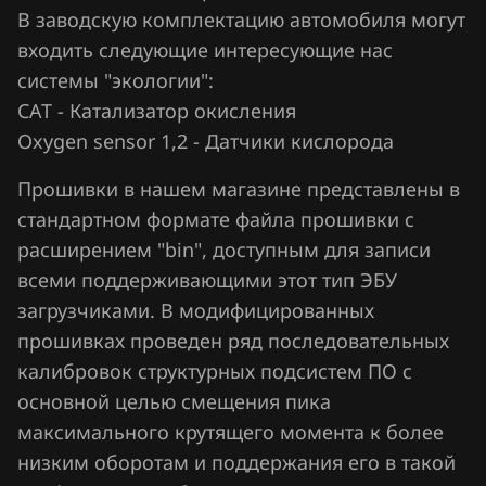
Fiat
В заводскую комплектацию автомобиля могут
Siemens Sim2k-240, 241, 242
Ford
входить следующие интересующие нас
Siemens Sim2k-245
системы "экологии":
Forthing
CAT - Катализатор окисления
Siemens Sim2k-250
Foton
Oxygen sensor 1,2 - Датчики кислорода
Siemens Sim2k-251
GAC
Прошивки в нашем магазине представлены в
Siemens Sim2k-258
стандартном формате файла прошивки с
Geely
Siemens Sim2k-261
расширением "bin", доступным для записи
Genesis
всеми поддерживающими этот тип ЭБУ
Siemens Simk41, 43
GMC
загрузчиками. В модифицированных
Siemens Simk41, 43 immo off
прошивках проведен ряд последовательных
Great Wall
калибровок структурных подсистем ПО с
Siemens Simk47
Groz
основной целью смещения пика
максимального крутящего момента к более
Haima
низким оборотам и поддержания его в такой
Haval