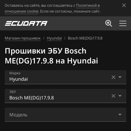
Оставаясь на сайте, вы соглашаетесь с
Политикой в
отношении cookie
. Если не согласны, покиньте сайт.
Магазин прошивок
/
Hyundai
/
Bosch ME(DG)17.9.8
Прошивки ЭБУ Bosch
ME(DG)17.9.8 на Hyundai
Марка
Acura
ЭБУ
Alfa Romeo
Bosch EDC17C53
ATLAS
Модель
Bosch EDC17C57
Audi
Accent 1.6 GDI