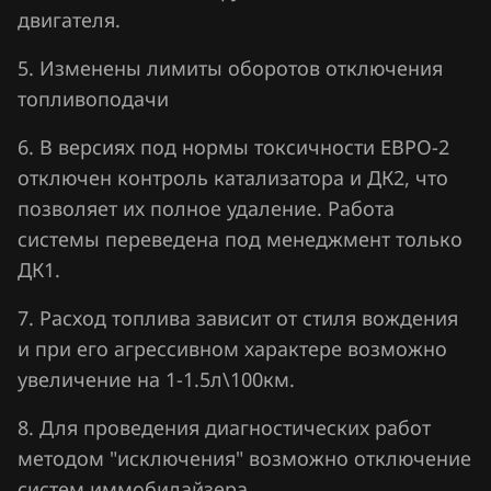
Sitrak
двигателя.
Skoda
5. Изменены лимиты оборотов отключения
Smart
топливоподачи
Sollers
6. В версиях под нормы токсичности ЕВРО-2
отключен контроль катализатора и ДК2, что
SsangYong
позволяет их полное удаление. Работа
Subaru
системы переведена под менеджмент только
Suzuki
ДК1.
SWM
7. Расход топлива зависит от стиля вождения
и при его агрессивном характере возможно
Tank
увеличение на 1-1.5л\100км.
Tenet
8. Для проведения диагностических работ
Toyota
методом "исключения" возможно отключение
Volkswagen
систем иммобилайзера.