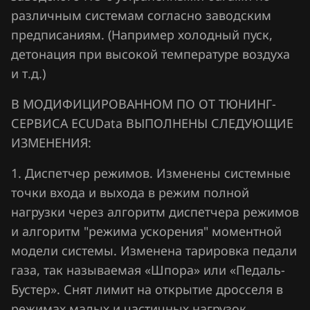
Lifan
различным системам согласно заводским
предписаниям. (Например холодный пуск,
Lincoln
детонация при высокой температуре воздуха
Livan
и т.д.)
Luxgen
В МОДИФИЦИРОВАННОМ ПО ОТ ТЮНИНГ-
СЕРВИСА ECUData ВЫПОЛНЕНЫ СЛЕДУЮЩИЕ
MAN
ИЗМЕНЕНИЯ:
Maserati
1. Диспетчер режимов. Изменены системные
Mazda
точки входа и выхода в режим полной
Mercedes-Benz
нагрузки через алгоритм диспетчера режимов
и алгоритм "режима ускорения" моментной
MG
модели системы. Изменена тарировка педали
Mini
газа, так называемая «Шпора» или «Педаль-
Бустер». Снят лимит на открытие дросселя в
Mitsubishi
режимах малых и частичных нагрузок.