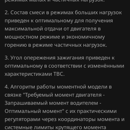
Nissan
2. Состав смеси в режимах больших нагрузок
Omoda
приведен к оптимальному для получения
Opel
максимальной отдачи от двигателя в
мощностном режиме и экономичному
Peugeot
горению в режиме частичных нагрузок.
Porsche
3. Угол опережения зажигания приведен к
Ravon
оптимальному в соответствии с изменёнными
Renault
характеристиками ТВС.
Saab
4. Алгоритм работы моментной модели в
связке "Требуемый момент двигателя -
Seat
Запрашиваемый момент водителем -
SGMW
Оптимальный момент" с их практическими
регуляторами через координаторы момента и
Shacman
системные лимиты крутящего момента