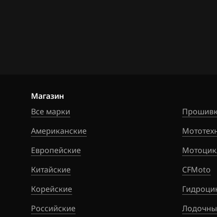
BAW
Bentley
BMW
Brilliance
BYD
Магазин
Все марки
Cadillac
Прошивк
Американские
Changan
Мототех
Европейские
Chenglong
Мотоцик
Китайские
Chery
CFMoto
Корейские
Chevrolet
Гидроци
Российские
Chrysler
Лодочны