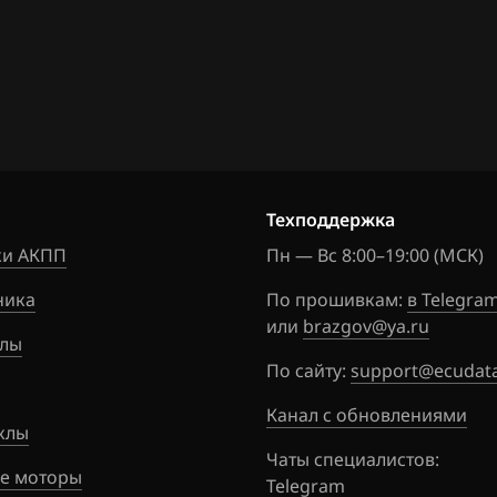
Техподдержка
и АКПП
Пн — Вс 8:00–19:00 (МСК)
ника
По прошивкам:
в Telegra
или
brazgov@ya.ru
лы
По сайту:
support@ecudata
Канал с обновлениями
клы
Чаты специалистов:
е моторы
Telegram