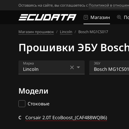
Оставаясь на сайте, вы соглашаетесь с
Политикой в отношен
Магазин
П
Магазин прошивок
/
Lincoln
/
Bosch MG1CS017
Прошивки ЭБУ Bosch
Марка
ЭБУ
Acura
Bosch ME9.8
Модели
Alfa Romeo
Bosch MEDG17.
ATLAS
Bosch MG1CS0
Стоковые
Audi
C
Corsair 2.0T EcoBoost_(CAF488WQB6)
BAIC