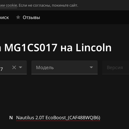
ии cookie
. Если не согласны, покиньте сайт.
оиск
Отзывы
 MG1CS017 на Lincoln
Модель
Версия
Corsair 2.0T
Ничего н
EcoBoost_(CAF488WQB6)
0_707
Nautilus 2.0T
17
EcoBoost_(CAF488WQB6)
N
Nautilus 2.0T EcoBoost_(CAF488WQB6)