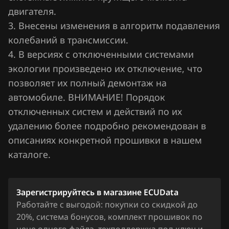
двигателя.
Jaecoo
3. Внесены изменения в алгоритм подавления
Jaguar
колебаний в трансмиссии.
4. В версиях с отключенными системами
Jeep
экологии произведено их отключение, что
Jetour
позволяет их полный демонтаж на
Kaiyi
автомобиле. ВНИМАНИЕ! Порядок
отключенных систем и действий по их
Kia
удалению более подробно рекомендован в
King Long
описаниях конкретной прошивки в нашем
каталоге.
KYC
Lancia
Зарегистрируйтесь в магазине ECUData
Land Rover
Работайте с выгодой: покупки со скидкой до
20%, система бонусов, комплект прошивок по
Lexus