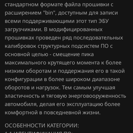
Chrysler
стандартном формате файла прошивки с
расширением "bin", доступным для записи
Citroen
всеми поддерживающими этот тип ЭБУ
Dacia
загрузчиками. В модифицированных
прошивках проведен ряд последовательных
Daewoo
калибровок структурных подсистем ПО с
DAF
основной целью - смещение пика
максимального крутящего момента к более
Derways
низким оборотам и поддержания его в такой
Dodge
конфигурации в более широком диапазоне
Dongfeng
оборотов и нагрузок. Тем самым улучшая
эластичность и тяговую энерговооруженность
Exeed
автомобиля, делая его эксплуатацию более
Extreme moto
комфортной в повседневной жизни.
FAW
ОСОБЕННОСТИ КАТЕГОРИИ: