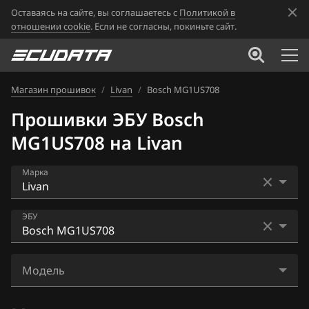
Оставаясь на сайте, вы соглашаетесь с
Политикой в
отношении cookie
. Если не согласны, покиньте сайт.
Магазин прошивок
/
Livan
/
Bosch MG1US708
Прошивки ЭБУ Bosch
MG1US708 на Livan
Марка
Acura
ЭБУ
Alfa Romeo
Bosch MG1UA008
ATLAS
Модель
Bosch MG1US708
Audi
S6 Pro 1.5T-GDI (BHE15-AFZ)