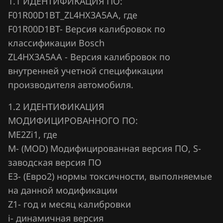
1.1 ИДЕНТИФИКАЦИЯ ПО:
Fiat
F01R00D1BT_ZL4HX3A5AA, где
Ford
F01R00D1BT- Версия калибровок по
Forthing
классификации Bosch
ZL4HX3A5AA - Версия калибровок по
Foton
внутренней учетной спецификации
GAC
производителя автомобиля.
Geely
1.2 ИДЕНТИФИКАЦИЯ
МОДИФИЦИРОВАННОГО ПО:
Genesis
ME2Zi1, где
GMC
М- (MOD) Модифицированная версия ПО, S-
Great Wall
заводская версия ПО
Е3- (Евро2) нормы токсичности, выполняемые
Groz
на данной модификации
Haima
Z1- год и месяц калибровки
i- динамичная версия
Haval