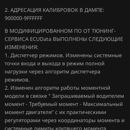
2. АДРЕСАЦИЯ КАЛИБРОВОК В ДАМПЕ:
Hawtai
900000-9FFFFFF
Honda
В МОДИФИЦИРОВАННОМ ПО ОТ ТЮНИНГ-
Hongqi
СЕРВИСА ECUData ВЫПОЛНЕНЫ СЛЕДУЮЩИЕ
Howo
ИЗМЕНЕНИЯ:
1. Диспетчер режимов. Изменены системные
Hummer
точки входа и выхода в режим полной
Hyundai
нагрузки через алгоритм диспетчера
режимов.
Infiniti
2. Изменен алгоритм работы моментной
Iran Khodro
модели в связке " Запрашиваемый водителем
Isuzu
момент - Требуемый момент - Максимальный
момент двигателя" с их практическими
Iveco
регуляторами через координаторы момента и
JAC
системные лимиты крутящего момента