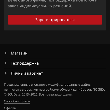
цене одного файла, техподдержка под ключ и
Lifan
заказ индивидуальных решений.
Lincoln
Зарегистрироваться
Livan
Luxgen
MAN
Магазин
Maserati
Техподдержка
Mazda
Личный кабинет
Mercedes-Benz
MG
Представленные в каталоге модифицированные файлы
являются авторскими настройками области калибровок ПО ЭБУ.
Mini
© ECUData, 2013–2026. Все права защищены.
Способы оплаты
Mitsubishi
Оферта