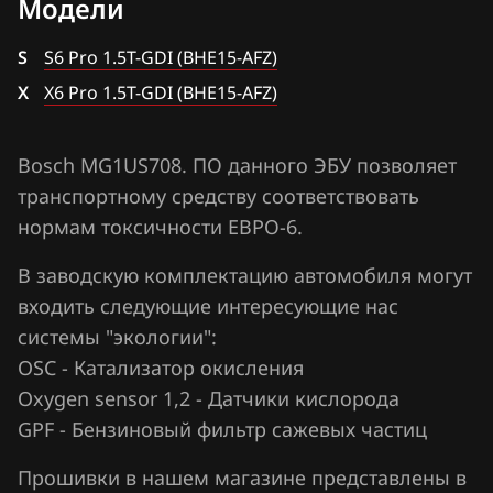
Модели
BAIC
X6 Pro 1.5T-GDI (BHE15-AFZ)
S
S6 Pro 1.5T-GDI (BHE15-AFZ)
BAW
X
X6 Pro 1.5T-GDI (BHE15-AFZ)
Bentley
BMW
Bosch MG1US708. ПО данного ЭБУ позволяет
транспортному средству соответствовать
Brilliance
нормам токсичности ЕВРО-6.
BYD
В заводскую комплектацию автомобиля могут
Cadillac
входить следующие интересующие нас
Changan
системы "экологии":
OSC - Катализатор окисления
Chenglong
Oxygen sensor 1,2 - Датчики кислорода
Chery
GPF - Бензиновый фильтр сажевых частиц
Chevrolet
Прошивки в нашем магазине представлены в