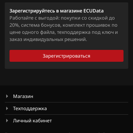
Lifan
Зарегистрируйтесь в магазине ECUData
Lincoln
Работайте с выгодой: покупки со скидкой до
20%, система бонусов, комплект прошивок по
Livan
цене одного файла, техподдержка под ключ и
заказ индивидуальных решений.
Luxgen
MAN
Зарегистрироваться
Maserati
Mazda
Mercedes-Benz
Магазин
MG
Техподдержка
Mini
Личный кабинет
Mitsubishi