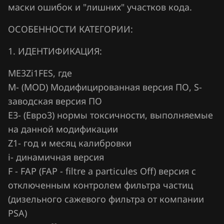
Fiat
маски ошибок и "лишних" участков кода.
Ford
ОСОБЕННОСТИ КАТЕГОРИИ:
Forthing
1. ИДЕНТИФИКАЦИЯ:
Foton
ME3Zi1FES, где
GAC
М- (MOD) Модифицированная версия ПО, S-
заводская версия ПО
Geely
Е3- (Евро3) нормы токсичности, выполняемые
Genesis
на данной модификации
GMC
Z1- год и месяц калибровки
i- динамичная версия
Great Wall
F - FAP (FAP - filtre a particules Off) версия с
Groz
отключенным контролем фильтра частиц
(дизельного сажевого фильтра от компании
Haima
PSA)
Haval