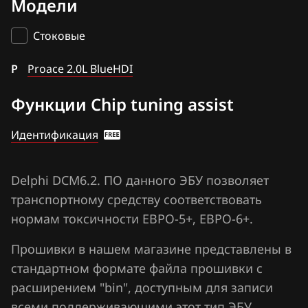
Модели
Bosch ME17.9.52
BAIC
Bosch ME7.9.x
Стоковые
BAW
Delphi DCM6.2(x)
P
Bentley
Proace 2.0L BlueHDI
Delphi DCM7.1(x)
BMW
Функции Chip tuning assist
Denso (NEC) diesel GEN1
Brilliance
Идентификация
Denso (NEC) diesel GEN2
BYD
Denso (NEC) diesel GEN3
Cadillac
Delphi DCM6.2. ПО данного ЭБУ позволяет
Denso (NEC) petrol GEN2
транспортному средству соответствовать
Changan
нормам токсичности ЕВРО-5+, ЕВРО-6+.
Denso (NEC) petrol GEN2 CAN (NEC D76F0196F1)
Chenglong
Прошивки в нашем магазине представлены в
Denso (NEC) petrol GEN3
Chery
стандартном формате файла прошивки с
Denso (NEC) petrol GEN4
расширением "bin", доступным для записи
Chevrolet
Valeo VD56.1
всеми поддерживающими этот тип ЭБУ