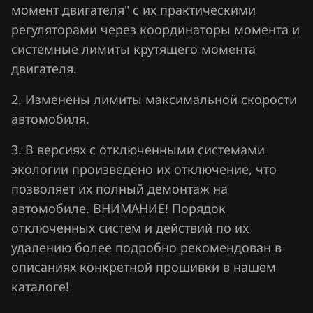
момент двигателя" с их практическими
Jaecoo
регуляторами через координаторы момента и
Jaguar
системные лимиты крутящего момента
двигателя.
Jeep
2. Изменены лимиты максимальной скорости
Jetour
автомобиля.
Kaiyi
3. В версиях с отключенными системами
Kia
экологии произведено их отключение, что
King Long
позволяет их полный демонтаж на
автомобиле. ВНИМАНИЕ! Порядок
KYC
отключенных систем и действий по их
Lancia
удалению более подробно рекомендован в
описаниях конкретной прошивки в нашем
Land Rover
каталоге!
Lexus