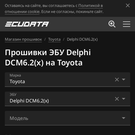
Оставаясь на сайте, вы соглашаетесь с
Политикой в
отношении cookie
. Если не согласны, покиньте сайт.
Магазин прошивок
/
Toyota
/
Delphi DCM6.2(x)
Прошивки ЭБУ Delphi
DCM6.2(x) на Toyota
Марка
Acura
ЭБУ
Alfa Romeo
Bosch M7.9.x
ATLAS
Модель
Bosch MD1CS003
Audi
Proace 2.0L BlueHDI