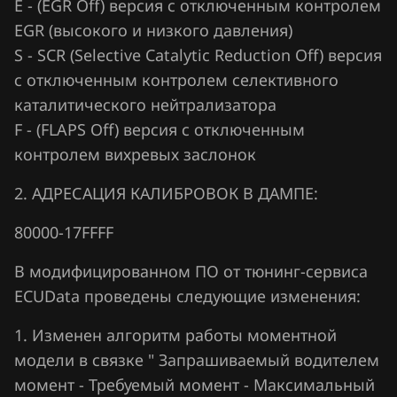
E - (EGR Off) версия с отключенным контролем
EGR (высокого и низкого давления)
Hawtai
S - SCR (Selective Catalytic Reduction Off) версия
Honda
с отключенным контролем селективного
Hongqi
каталитического нейтрализатора
F - (FLAPS Off) версия с отключенным
Howo
контролем вихревых заслонок
Hummer
2. АДРЕСАЦИЯ КАЛИБРОВОК В ДАМПЕ:
Hyundai
80000-17FFFF
Infiniti
В модифицированном ПО от тюнинг-сервиса
Iran Khodro
ECUData проведены следующие изменения:
Isuzu
1. Изменен алгоритм работы моментной
Iveco
модели в связке " Запрашиваемый водителем
момент - Требуемый момент - Максимальный
JAC