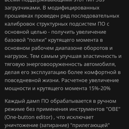
Chrysler
загрузчиками. В модифицированных
Citroen
прошивках проведен ряд последовательных
калибровок структурных подсистем ПО с
Dacia
основной целью - получить увеличение
Daewoo
базовой "полки" крутящего момента в
основном рабочем диапазоне оборотов и
DAF
нагрузок. Тем самым улучшая эластичность и
Derways
тяговую энерговооруженность автомобиля,
делая его эксплуатацию более комфортной в
Dodge
повседневной жизни. Расчетное увеличение
Dongfeng
мощности и крутящего момента 15%-20%
Exeed
Каждый дамп ПО обрабатывается в ручном
Extreme moto
режиме без применения инструментов "OBE"
(One-button editor) , что исключает
FAW
уничтожение (затирание) "прилегающей"