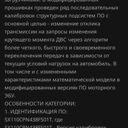
Chrysler
прошивках проведен ряд последовательных
Citroen
калибровок структурных подсистем ПО с
основной целью - изменение отклика
Dacia
трансмиссии на запросы изменения
Daewoo
крутящего момента ДВС через алгоритм
более четкого, быстрого и своевременного
DAF
переключения передач в зависимости от
Derways
текущих условий нагрузок на автомобиль. В
том числе и с измененными
Dodge
характеристиками математической модели в
Dongfeng
модифицированных версиях ПО моторного
Exeed
ЭБУ.
ОСОБЕННОСТИ КАТЕГОРИИ:
Extreme moto
1. ИДЕНТИФИКАЦИЯ ПО:
FAW
SX110CPN438FS01T, где
SX110CPN438FS01T - Версия калибровок.