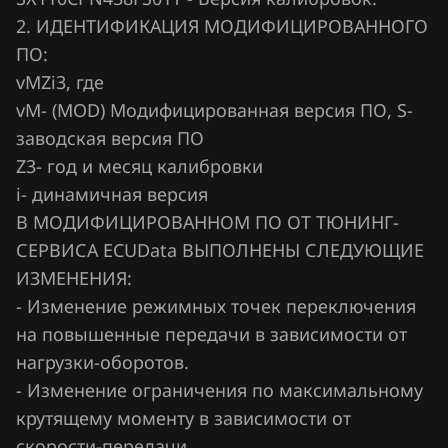
Fiat
2. ИДЕНТИФИКАЦИЯ МОДИФИЦИРОВАННОГО
Ford
ПО:
vMZi3, где
Forthing
vМ- (MOD) Модифицированная версия ПО, S-
Foton
заводская версия ПО
GAC
Z3- год и месяц калибровки
i- динамичная версия
Geely
В МОДИФИЦИРОВАННОМ ПО ОТ ТЮНИНГ-
Genesis
СЕРВИСА ECUData ВЫПОЛНЕНЫ СЛЕДУЮЩИЕ
ИЗМЕНЕНИЯ:
GMC
- Изменение режимных точек переключения
Great Wall
на повышенные передачи в зависимости от
нагрузки-оборотов.
Groz
- Изменение ограничения по максимальному
Haima
крутящему моменту в зависимости от
Haval
скорости-передачи.