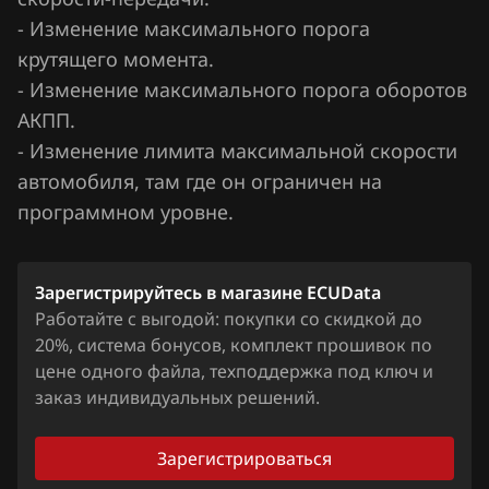
- Изменение максимального порога
Hawtai
крутящего момента.
Honda
- Изменение максимального порога оборотов
АКПП.
Hongqi
- Изменение лимита максимальной скорости
Howo
автомобиля, там где он ограничен на
программном уровне.
Hummer
Hyundai
Зарегистрируйтесь в магазине ECUData
Infiniti
Работайте с выгодой: покупки со скидкой до
Iran Khodro
20%, система бонусов, комплект прошивок по
цене одного файла, техподдержка под ключ и
Isuzu
заказ индивидуальных решений.
Iveco
Зарегистрироваться
JAC