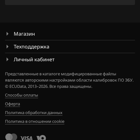
Jaecoo
Jaguar
Jeep
Магазин
Jetour
Техподдержка
Kaiyi
Личный кабинет
Kia
Представленные в каталоге модифицированные файлы
являются авторскими настройками области калибровок ПО ЭБУ.
King Long
© ECUData, 2013–2026. Все права защищены.
Способы оплаты
KYC
Оферта
Lancia
Политика обработки данных
Land Rover
Политика в отношении cookie
Lexus