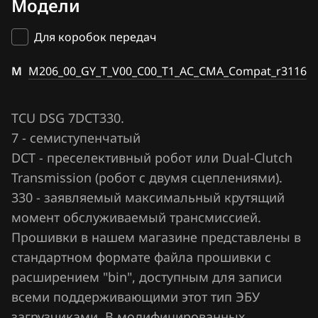
Модели
Bosch ME7.8.8
16
BAIC
Bosch MED17.8.10
Для коробок передач
BAW
Bosch MG1UA008
M
Bentley
M206_00_GY_T_V00_C00_T1_AC_CMA_Compat_r3116
Bosch MG1US018
BMW
Bosch MG1US708
TCU DSG 7DCT330.
Brilliance
7 - семиступенчатый
Delphi MT22.1
BYD
DCT - преселективный робот или Dual-Clutch
Delphi MT22.5
Transmission (робот с двумя сцеплениями).
Cadillac
330 - заявляемый максимальный крутящий
Delphi MT22U
Changan
момент обслуживаемый трансмиссией.
Delphi MT80
Прошивки в нашем магазине представлены в
Chenglong
стандартном формате файла прошивки с
TCM DSI 575F6 (BTR DSI-6 M11) (400НМ)
Chery
расширением "bin", доступным для записи
TCU DSG 7DCT330
всеми поддерживающими этот тип ЭБУ
Chevrolet
загрузчиками. В модифицированных