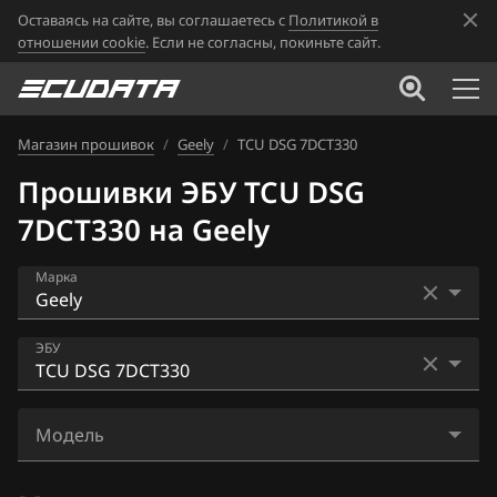
Оставаясь на сайте, вы соглашаетесь с
Политикой в
отношении cookie
. Если не согласны, покиньте сайт.
Магазин прошивок
/
Geely
/
TCU DSG 7DCT330
Прошивки ЭБУ TCU DSG
7DCT330 на Geely
Марка
Acura
ЭБУ
Alfa Romeo
Bosch M7.8 (7.0)
ATLAS
Модель
Bosch ME17.8.8.1
Audi
M206_00_GY_T_V00_C00_T1_AC_CMA_Compat_r31