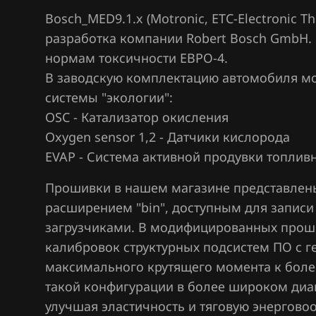
Marelli IAW4xx
Bosch_MED9.1.x (Motronic, ETC-Electronic Thro
BAW
разработка компании Robert Bosch GmbH. 
Simos 10xx
Bentley
нормам токсичности ЕВРО-4.
Simos 3xx
В заводскую комплектацию автомобиля мо
BMW
Simos 7xx
системы "экологии":
Brilliance
OSC - Катализатор окисления
Simos 9xx
BYD
Oxygen sensor 1,2 - Датчики кислорода
EVAP - Система активной продувки топлив
Cadillac
Прошивки в нашем магазине представлен
Changan
расширением "bin", доступным для запис
Chenglong
загрузчиками. В модифицированных прош
калибровок структурных подсистем ПО с 
Chery
максимального крутящего момента к боле
Chevrolet
такой конфигурации в более широком диа
Chrysler
улучшая эластичность и тяговую энергово