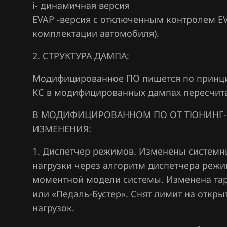
i- динамичная версия
Ford
EVAP -версия с отключенным контролем EV
Forthing
комплектации автомобиля).
Foton
2. СТРУКТУРА ДАМПА:
GAC
Модифицированное ПО пишется по принципу
Geely
КС в модифицированных дампах пересчит
Genesis
В МОДИФИЦИРОВАННОМ ПО ОТ ТЮНИНГ-
ИЗМЕНЕНИЯ:
GMC
Great Wall
1. Диспетчер режимов. Изменены системн
нагрузки через алгоритм диспетчера режи
Groz
моментной модели системы. Изменена тар
Haima
или «Педаль-Бустер». Снят лимит на откр
нагрузок.
Haval