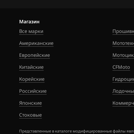
Jaguar
Магазин
Jeep
Все марки
Прошивк
Jetour
Американские
Мототех
Kaiyi
Европейские
Мотоцик
Kia
Китайские
CFMoto
King Long
Корейские
Гидроци
KYC
Российские
Лодочны
Lancia
Японские
Коммерч
Land Rover
Стоковые
Lexus
Lifan
Представленные в каталоге модифицированные файлы явля