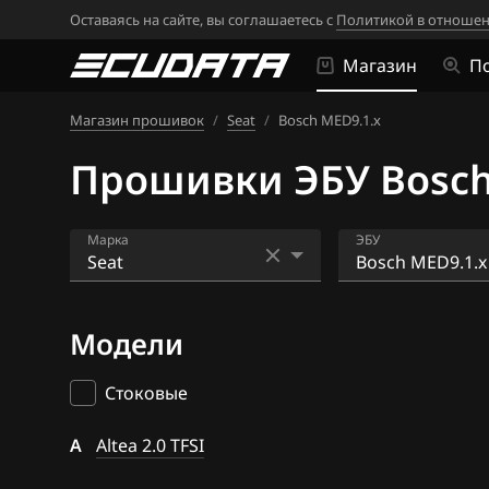
Оставаясь на сайте, вы соглашаетесь с
Политикой в отношен
Магазин
П
Магазин прошивок
/
Seat
/
Bosch MED9.1.x
Прошивки ЭБУ Bosch 
Марка
ЭБУ
Acura
Bosch ME7.5.x
Модели
Alfa Romeo
Bosch MED(C)17
17.5.21
ATLAS
Стоковые
Bosch MED9.1.x
Audi
A
Altea 2.0 TFSI
Bosch MED9.5.x
BAIC