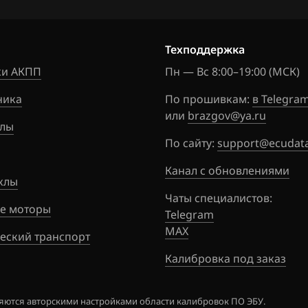
Техподдержка
и АКПП
Пн — Вс 8:00–19:00 (МСК)
ника
По прошивкам:
в Telegra
или
brazgov@ya.ru
лы
По сайту:
support@ecudata
Канал с обновлениями
клы
Чаты специалистов:
е моторы
Telegram
MAX
еский транспорт
Калибровка под заказ
ются авторскими настройками области калибровок ПО ЭБУ.