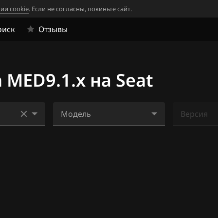
ии cookie
. Если не согласны, покиньте сайт.
оиск
Отзывы
MED9.1.x на Seat
Модель
Версия
Altea 2.0 TFSI
Ничего н
.1-