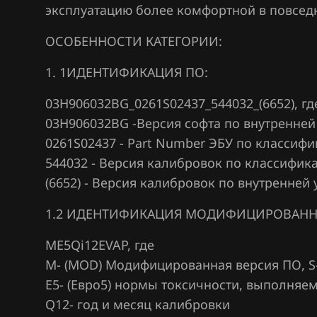
эксплуатацию более комфортной в повсед
Citroen
ОСОБЕННОСТИ КАТЕГОРИИ:
Dacia
1. 1ИДЕНТИФИКАЦИЯ ПО:
Daewoo
DAF
03H906032BG_0261S02437_544032_(6652), гд
03H906032BG -Версия софта по внутренне
Derways
0261S02437 - Part Number ЭБУ по классиф
Dodge
544032 - Версия калибровок по классифика
(6652) - Версия калибровок по внутренней
Dongfeng
1.2 ИДЕНТИФИКАЦИЯ МОДИФИЦИРОВАНН
Exeed
Extreme moto
ME5Qi12EVAP, где
М- (MOD) Модифицированная версия ПО, S
FAW
Е5- (Евро5) нормы токсичности, выполня
Fiat
Q12- год и месяц калибровки