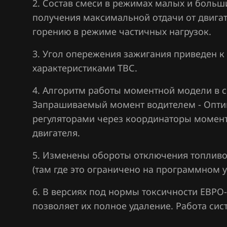
2. Состав смеси в режимах малых и больш
Hawtai
получения максимальной отдачи от двиг
Honda
горению в режиме частичных нагрузок.
Hongqi
3. Угол опережения зажигания приведен к
Howo
характеристиками ТВС.
Hummer
4. Алгоритм работы моментной модели в с
Запрашиваемый момент водителем - Опти
Hyundai
регуляторами через координаторы момент
Infiniti
двигателя.
Iran Khodro
5. Изменены обороты отключения топлив
Isuzu
(там где это ограничено на программном 
Iveco
6. В версиях под нормы токсичности ЕВРО-
позволяет их полное удаление. Работа си
JAC
Jaecoo