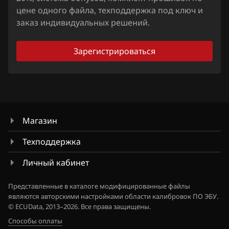
Chrysler
цене одного файла, техподдержка под ключ и
заказ индивидуальных решений.
Citroen
Dacia
Зарегистрироваться
Daewoo
DAF
Derways
Магазин
Dodge
Техподдержка
Dongfeng
Личный кабинет
Exeed
Представленные в каталоге модифицированные файлы
Extreme moto
являются авторскими настройками области калибровок ПО ЭБУ.
© ECUData, 2013–2026. Все права защищены.
FAW
Способы оплаты