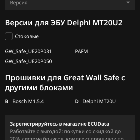
Bosch ME7.8.8
Версия
BAIC
Hover
Bosch_MG1US008
GW_Safe_UE20P031
BAW
Версии для ЭБУ Delphi MT20U2
Safe
Delphi DCM3.7
GW_Safe_UE20P050
Bentley
Sailor
Стоковые
Delphi MT20U
PAFM
BMW
GW_Safe_UE20P031
Delphi MT20U2
PAFM
Brilliance
GW_Safe_UE20P050
Delphi MT22U
BYD
Прошивки для Great Wall Safe с
Delphi MT80
Cadillac
другими блоками
Changan
B
Bosch M1.5.4
D
Delphi MT20U
Chenglong
Chery
Зарегистрируйтесь в магазине ECUData
Chevrolet
Работайте с выгодой: покупки со скидкой до
20%, система бонусов, комплект прошивок по