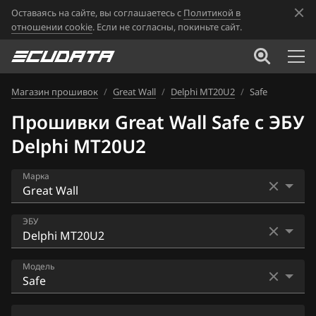
Оставаясь на сайте, вы соглашаетесь с
Политикой в
отношении cookie
. Если не согласны, покиньте сайт.
Магазин прошивок
/
Great Wall
/
Delphi MT20U2
/
Safe
Прошивки Great Wall Safe с ЭБУ
Delphi MT20U2
Марка
Acura
ЭБУ
Alfa Romeo
Bosch M1.5.4
Модель
ATLAS
Bosch M7.8 (7.0)
Audi
Cowry