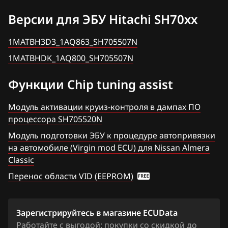
Bosch ME17.9.51
1MATBH3D3_1AQ863_SH705507N
BAW
Версии для ЭБУ Hitachi SH70xx
Altima
Bosch ME7.9.20
1MATBHDK_1AQ800_SH705507N
Bentley
Armada
1MATBH3D3_1AQ863_SH705507N
Denso SH7059
BMW
1MATBHDK_1AQ800_SH705507N
Bluebird
Hitachi SH70xx
Brilliance
Cima
Функции Chip tuning assist
Hitachi SH7253xx
BYD
Cube
Модуль активации круиз-контроля в дампах ПО
Hitachi SH7254xx
Cadillac
процессора SH705520N
Elgrand
Mitsubishi Melco MH8115F
Модуль подготовки ЭБУ к процедуре автопривязки
Changan
Frontier
на автомобиле (Virgin mod ECU) для Nissan Almera
Mitsubishi Melco SH7058
Chenglong
Classic
Fuga
Siemens EMS 3120
Перенос области VID (EEPROM)
Chery
Juke 1.6 Turbo 190hp
Siemens EMS 3125
Chevrolet
Juke 1.6 VVTi
Siemens EMS 3132, 3134
Зарегистрируйтесь в магазине ECUData
Chrysler
Lafesta
Работайте с выгодой: покупки со скидкой до