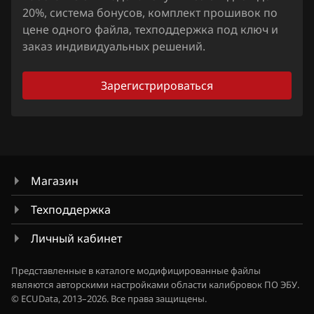
Siemens EMS 3155
Citroen
20%, система бонусов, комплект прошивок по
Liberty
Siemens EMS 3160
цене одного файла, техподдержка под ключ и
Dacia
Maxima
заказ индивидуальных решений.
Siemens SID 301
Daewoo
Micra, March
Siemens SID 310
Зарегистрироваться
DAF
Murano
Derways
Note
Dodge
NV200
Dongfeng
Магазин
Pathfinder
Exeed
Техподдержка
Patrol, Safari
Extreme moto
Личный кабинет
Presage
FAW
Primera
Представленные в каталоге модифицированные файлы
являются авторскими настройками области калибровок ПО ЭБУ.
Fiat
Qashqai, Dualis, Rogue
© ECUData, 2013–2026. Все права защищены.