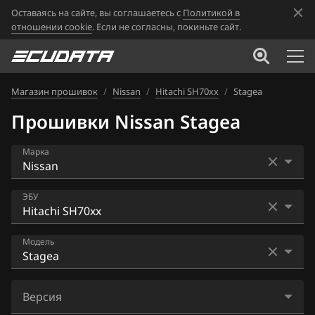
Оставаясь на сайте, вы соглашаетесь с
Политикой в
отношении cookie
. Если не согласны, покиньте сайт.
Магазин прошивок
/
Nissan
/
Hitachi SH70xx
/
Stagea
Прошивки Nissan Stagea
Марка
Acura
ЭБУ
Alfa Romeo
Bosch EDC16CP33
Модель
ATLAS
Bosch EDC17C84
Audi
AD
Bosch MD1CS006
Версия
BAIC
Almera N16+ (Classic)