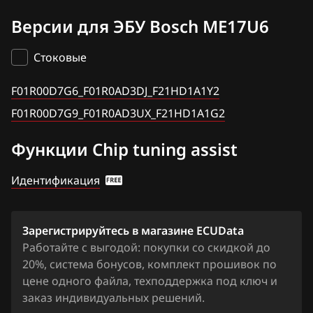
F01R00D7G6_F01R0AD3DJ_F21HD1A1Y2
BAW
Версии для ЭБУ Bosch ME17U6
F01R00D7G9_F01R0AD3UX_F21HD1A1G2
Bentley
Стоковые
BMW
F01R00D7G6_F01R0AD3DJ_F21HD1A1Y2
Brilliance
F01R00D7G9_F01R0AD3UX_F21HD1A1G2
BYD
Функции Chip tuning assist
Cadillac
Идентификация
Changan
Chenglong
Зарегистрируйтесь в магазине ECUData
Chery
Работайте с выгодой: покупки со скидкой до
20%, система бонусов, комплект прошивок по
Chevrolet
цене одного файла, техподдержка под ключ и
Chrysler
заказ индивидуальных решений.