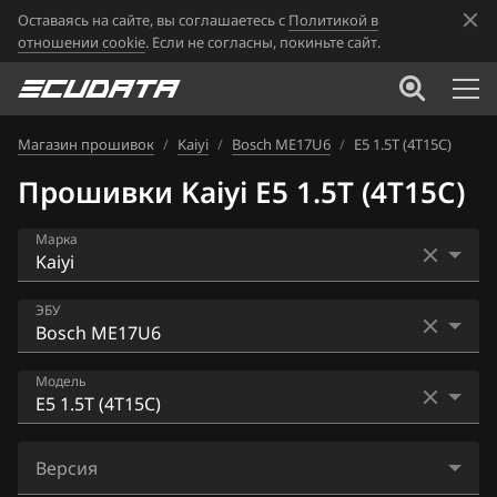
Оставаясь на сайте, вы соглашаетесь с
Политикой в
отношении cookie
. Если не согласны, покиньте сайт.
Магазин прошивок
/
Kaiyi
/
Bosch ME17U6
/
E5 1.5T (4T15C)
Прошивки Kaiyi E5 1.5T (4T15C)
Марка
Acura
ЭБУ
Alfa Romeo
Bosch ME17U6
Модель
ATLAS
Bosch_MG1US008
Audi
E5 1.5T (4T15C)
Версия
BAIC