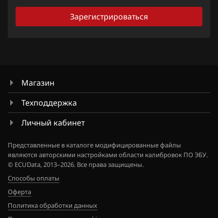
Citroen
Зарегистрироваться
Dacia
Daewoo
DAF
Магазин
Derways
Техподдержка
Dodge
Личный кабинет
Dongfeng
Exeed
Представленные в каталоге модифицированные файлы
являются авторскими настройками области калибровок ПО ЭБУ.
Extreme moto
© ECUData, 2013–2026. Все права защищены.
Способы оплаты
FAW
Оферта
Fiat
Политика обработки данных