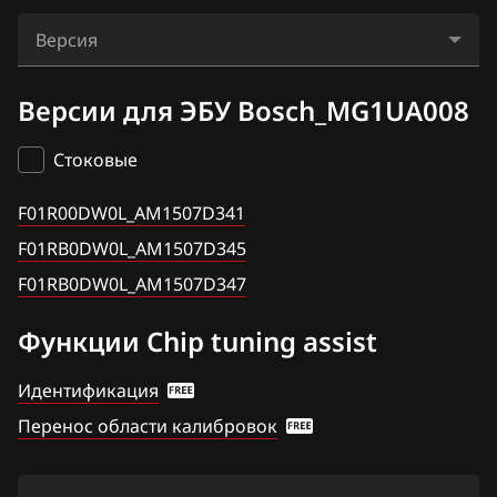
Audi
G01F 1.5T_(SWD15T)
Версия
BAIC
F01R00DW0L_AM1507D341
BAW
Версии для ЭБУ Bosch_MG1UA008
F01RB0DW0L_AM1507D345
Bentley
Стоковые
F01RB0DW0L_AM1507D347
BMW
F01R00DW0L_AM1507D341
Brilliance
F01RB0DW0L_AM1507D345
BYD
F01RB0DW0L_AM1507D347
Cadillac
Функции Chip tuning assist
Changan
Идентификация
Chenglong
Перенос области калибровок
Chery