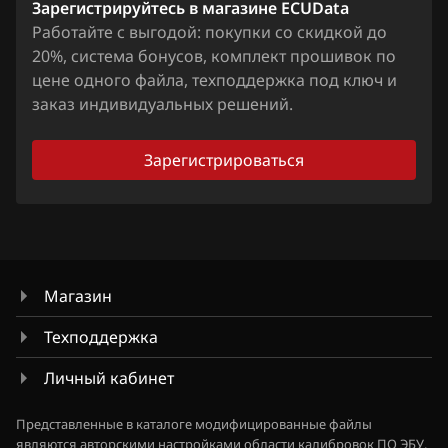
Chevrolet
Зарегистрируйтесь в магазине ECUData
Работайте с выгодой: покупки со скидкой до
Chrysler
20%, система бонусов, комплект прошивок по
Citroen
цене одного файла, техподдержка под ключ и
заказ индивидуальных решений.
Dacia
Daewoo
Зарегистрироваться
DAF
Derways
Dodge
Магазин
Dongfeng
Техподдержка
Exeed
Личный кабинет
Extreme moto
Представленные в каталоге модифицированные файлы
FAW
являются авторскими настройками области калибровок ПО ЭБУ.