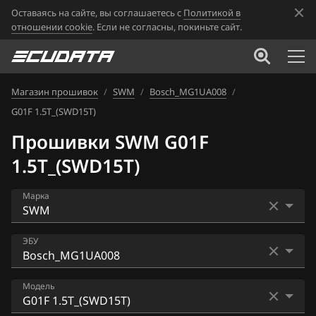
Оставаясь на сайте, вы соглашаетесь с
Политикой в
отношении cookie
. Если не согласны, покиньте сайт.
Магазин прошивок
/
SWM
/
Bosch_MG1UA008
/
G01F 1.5T_(SWD15T)
Прошивки SWM G01F
1.5T_(SWD15T)
Марка
Acura
ЭБУ
Alfa Romeo
Bosch_MG1UA008
Модель
ATLAS