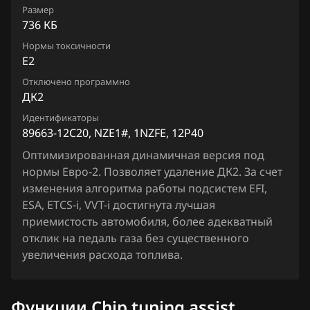
Denso (NEC) petrol GEN4
Размер
89663-12C21_NZE1#_1NZFE_12P41
Chevrolet
Camry (Hybrid) (ACV51, ASV50, AVV50, GSV50)
736 КБ
Valeo VD56.1
Chrysler
Нормы токсичности
Camry (Hybrid) (ACV70, ASV70, AVV70, GSV70)
E2
Citroen
Celsior (UCF3#)
Отключено программно
ДК2
Dacia
Corolla (ZRE17#)
Идентификаторы
Daewoo
89663-12C20, NZE1#, 1NZFE, 12P40
Corolla, Altis (CE140 ,NDE140, NZE140, ZRE14#,
ZZE14#, AZE14#)
Оптимизированная динамичная версия под
DAF
нормы Евро-2. Позволяет удаление ДК2. За счет
Corolla, Auris (ZGE2##)
Derways
изменения алгоритма работы подсистем EFI,
ESA, ETCS-i, VVT-i достигнута лучшая
Corolla, Auris (ZRE18#), (NRE18#)
Dodge
приемистость автомобиля, более адекватный
Corolla, Auris, Scion (ADE150, AZE151, NDE150,
отклик на педаль газа без существенного
Dongfeng
NRE150, ZRE14#, ZRE151, ZZE150, ZRE150)
увеличения расхода топлива.
Exeed
Corolla, Fielder, Axio (CE121, NZE12#, ZZE12#)
Extreme moto
Функции Chip tuning assist
Corolla, Fielder, Axio (NKE165, NKE16#)