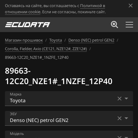
Оставаясь на сайте, вы соглашаетесь с
Политикой в
отношении cookie
. Если не согласны, покиньте сайт.
Магазин прошивок
/
Toyota
/
Denso (NEC) petrol GEN2
/
Corolla, Fielder, Axio (CE121, NZE12#, ZZE12#)
/
89663-12C20_NZE1#_1NZFE_12P40
89663-
12C20_NZE1#_1NZFE_12P40
Марка
Acura
ЭБУ
Alfa Romeo
Bosch M7.9.x
Модель
ATLAS