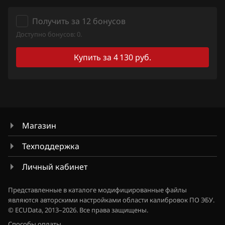
Qashqai, Dualis, Rogue
Ford
Получить за 12 бонусов
Quest
Доступно бонусов: 0.
Forthing
Sentra
Купить за 4 130 руб.
Foton
Serena
GAC
Skyline
Geely
Stagea
Genesis
Sunny
Магазин
GMC
Teana (J31)
Техподдержка
Great Wall
Teana (J32)
Личный кабинет
Groz
Teana (L33)
Представленные в каталоге модифицированные файлы
Haima
являются авторскими настройками области калибровок ПО ЭБУ.
Tiida
© ECUData, 2013–2026. Все права защищены.
Haval
Tiida 1.6 Turbo 190hp
Способы оплаты