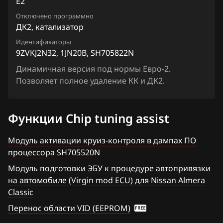
E2
Chrysler
Lafesta
Siemens EMS 3155
Отключено программно
9ZVKJ2N32_1JN23A_SH705822N
Citroen
Liberty
ДК2, катализатор
Siemens EMS 3160
9ZVKJ2N32_1JN91B_SH705822N
Dacia
Идентификаторы
Maxima
9ZVKJ2N32, 1JN20B, SH705822N
Siemens SID 301
9ZVKJ2N32_1JN92B_SH705822N
Daewoo
Micra, March
Динамичная версия под нормы Евро-2.
Siemens SID 310
9ZVKJ2N32_1JN93B_SH705822N
Позволяет полное удаление КК и ДК2.
DAF
Murano
Derways
Note
Функции Chip tuning assist
Dodge
NV200
Модуль активации круиз-контроля в дампах ПО
Dongfeng
Pathfinder
процессора SH705520N
Exeed
Patrol, Safari
Модуль подготовки ЭБУ к процедуре автопривязки
на автомобиле (Virgin mod ECU) для Nissan Almera
Extreme moto
Presage
Classic
FAW
Primera
Перенос области VID (EEPROM)
Fiat