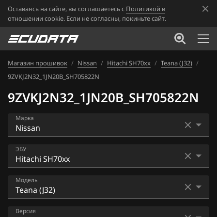
Оставаясь на сайте, вы соглашаетесь с
Политикой в
отношении cookie
. Если не согласны, покиньте сайт.
Магазин прошивок
/
Nissan
/
Hitachi SH70xx
/
Teana (J32)
/
9ZVKJ2N32_1JN20B_SH705822N
9ZVKJ2N32_1JN20B_SH705822N
Марка
Acura
ЭБУ
Alfa Romeo
Bosch EDC16CP33
Модель
ATLAS
Bosch EDC17C84
Audi
AD
Версия
Bosch MD1CS006