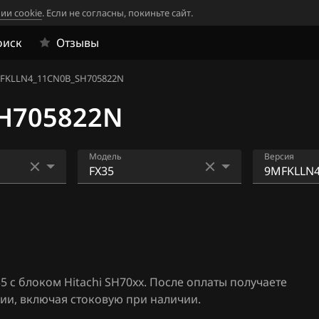
ии cookie
. Если не согласны, покиньте сайт.
оиск
Отзывы
FKLLN4_11CN0B_SH705822N
H705822N
Модель
Версия
2
EX25
0MF2LD9
5828N
-310
EX37
0MFTQD6
FX35
05828N
5 с блоком Hitachi SH70xx. После оплаты получаете
xx
FX37
3GIJENF_
ии, включая стоковую при наличии.
13N
xx
FX45