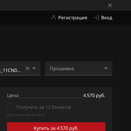
Регистрация
Вход
Прошивка
_11WZ7A_SH70
9MFKLLN4_11CN0B_SH7
05822N_ME2Fi10.bin
Цена
4 570 руб.
_11WW8A_SH7
Получить за 12 бонусов
Доступно бонусов: 0.
1CG060_SH7055
Купить за 4 570 руб.