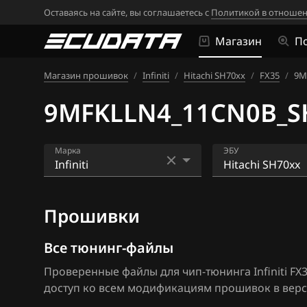
Оставаясь на сайте, вы соглашаетесь с
Политикой в отношен
Магазин
П
Магазин прошивок
/
Infiniti
/
Hitachi SH70xx
/
FX35
/
9M
9MFKLLN4_11CN0B_S
Марка
ЭБУ
Acura
Bosch MED17.7.
Прошивки
Alfa Romeo
Hitachi BED500
ATLAS
Hitachi SH70xx
Все тюнинг-файлы
Проверенные файлы для чип-тюнинга Infiniti FX3
Audi
Hitachi SH7253
доступ ко всем модификациям прошивок в верс
BAIC
Hitachi SH7254