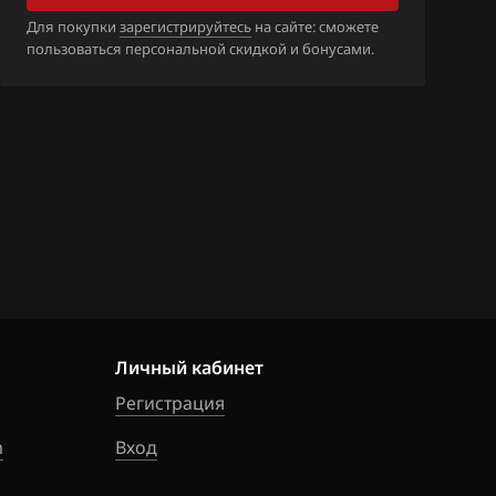
1CG070_SH7055
Для покупки
зарегистрируйтесь
на сайте: сможете
пользоваться персональной скидкой и бонусами.
1CG075_SH7055
_1CG066_SH70
_1CG071_SH70
_1CG076_SH70
Личный кабинет
_1CG770_SH70
Регистрация
m
Вход
_1CG780_SH70