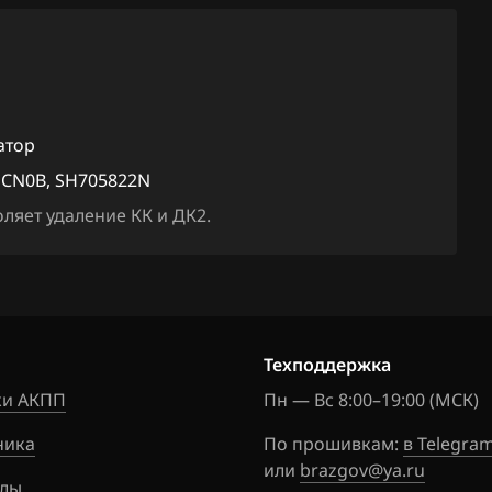
3GIJENF_
FX50
13N
G25
3GIJENF_
G35
13N
атор
G37
3GIM9NH
1CN0B, SH705822N
5513N
JX35
ляет удаление КК и ДК2.
3GIM9NH
M25
5513N
M35
3GIM9NH
5513N
M37
Техподдержка
3GIM9NH
M45
и АКПП
Пн — Вс 8:00–19:00 (МСК)
5513N
M56
ника
По прошивкам:
в Telegra
3GIM9NH
или
brazgov@ya.ru
Q50
5513N
лы