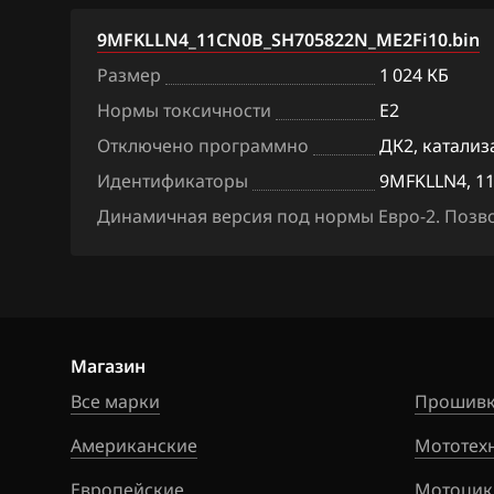
BAW
9MFKLLN4_11CN0B_SH705822N_ME2Fi10.bin
Размер
1 024 КБ
Bentley
Нормы токсичности
E2
BMW
Отключено программно
ДК2, катализ
Brilliance
Идентификаторы
9MFKLLN4, 1
BYD
Динамичная версия под нормы Евро-2. Позво
Cadillac
Changan
Chenglong
Магазин
Chery
Все марки
Прошивк
Chevrolet
Американские
Мототех
Chrysler
Европейские
Мотоцик