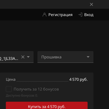
Регистрация
Вход
Прошивка
_11NX6B_SH7
7MFVHJNQ_1JL33A_SH70
5822N_ME2Ji1.bin
Цена
4 570 руб.
3_11VU2A_SH7
Получить за 12 бонусов
Доступно бонусов: 0.
1_11MY3A_SH7
Купить за 4 570 руб.