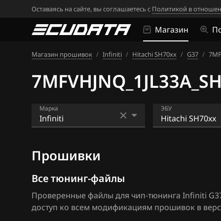
Оставаясь на сайте, вы соглашаетесь с
Политикой в отношен
Магазин
П
Магазин прошивок
/
Infiniti
/
Hitachi SH70xx
/
G37
/
7MF
7MFVHJNQ_1JL33A_S
Марка
ЭБУ
Acura
Bosch MED17.7.
Прошивки
Alfa Romeo
Hitachi BED500
ATLAS
Hitachi SH70xx
Все тюнинг-файлы
Проверенные файлы для чип-тюнинга Infiniti G37
Audi
Hitachi SH7253
доступ ко всем модификациям прошивок в верс
BAIC
Hitachi SH7254