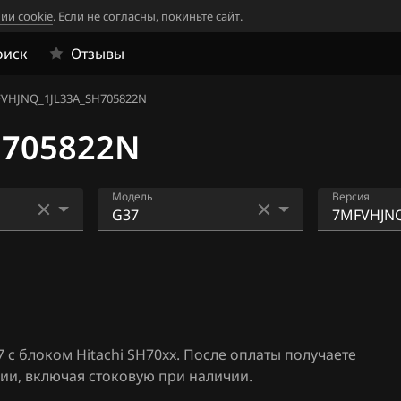
ии cookie
. Если не согласны, покиньте сайт.
оиск
Отзывы
VHJNQ_1JL33A_SH705822N
H705822N
Модель
Версия
2
EX25
1FZ3XWN3
05927N
-310
EX37
1FZ3XWN
FX35
05927N
 с блоком Hitachi SH70xx. После оплаты получаете
xx
FX37
2FZ35YN2
ии, включая стоковую при наличии.
05927N
xx
FX45