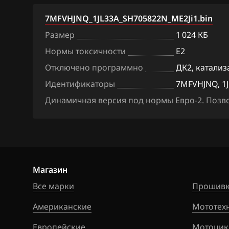
BAW
7MFVHJNQ_1JL33A_SH705822N_ME2Ji1.bin
Размер
1 024 КБ
Bentley
Нормы токсичности
E2
BMW
Отключено программно
ДК2, катализ
Brilliance
Идентификаторы
7MFVHJNQ, 1J
BYD
Динамичная версия под нормы Евро-2. Позво
Cadillac
Changan
Chenglong
Магазин
Chery
Все марки
Прошивк
Chevrolet
Американские
Мототех
Chrysler
Европейские
Мотоцик