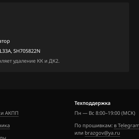
2FZ3APN7
FX50
5927N
G25
2FZ3APN7
G35
5927N
атор
G37
3VQVEGN
L33A, SH705822N
05927N
JX35
ляет удаление КК и ДК2.
3VQVEGN
M25
05927N
M35
7MFVH3N
705822N
M37
Техподдержка
7MFVHJNQ
M45
и АКПП
Пн — Вс 8:00–19:00 (МСК)
5822N
M56
ника
По прошивкам:
в Telegra
7MFVHJNQ
или
brazgov@ya.ru
Q50
5822N
лы