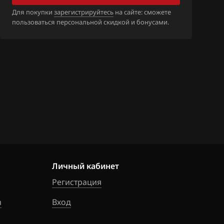
_1EY00B_SH70
Для покупки
зарегистрируйтесь
на сайте: сможете
пользоваться персональной скидкой и бонусами.
_1EY05B_SH70
6_13LW0A_SH7
6_13LW5A_SH7
M1_1JK71B_SH
Личный кабинет
_1JK73D_SH70
Регистрация
m
Вход
_1JL32A_SH70