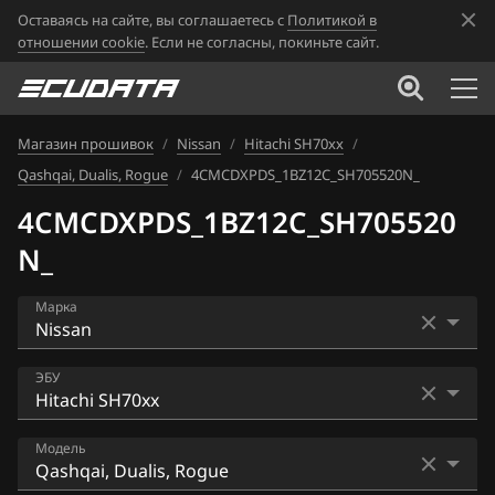
Оставаясь на сайте, вы соглашаетесь с
Политикой в
отношении cookie
. Если не согласны, покиньте сайт.
Магазин прошивок
/
Nissan
/
Hitachi SH70xx
/
Qashqai, Dualis, Rogue
/
4CMCDXPDS_1BZ12C_SH705520N_
4CMCDXPDS_1BZ12C_SH705520
N_
Марка
Acura
ЭБУ
Alfa Romeo
Bosch EDC16CP33
Модель
ATLAS
Bosch EDC17C84