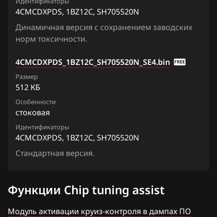
Primera
Идентификаторы
4CMCB1PDM_1BZ29A_SH705520N
4CMCDXPDS, 1BZ12C, SH705520N
Fiat
Qashqai, Dualis, Rogue
Динамичная версия с сохранением заводских
4CMCB1PDM_1JD12A_SH705520N
Ford
Quest
норм токсичности.
4CMCB1PDM_1JD16A_SH705520N
Forthing
Sentra
4CMCDXPDS_1BZ12C_SH705520N_SE4.bin
4CMCB1PDM_1JD41B_SH705520N
Foton
Serena
Размер
512 КБ
4CMCB1PDM_1JD43A_SH705520N
GAC
Skyline
Особенности
4CMCB1PDM_1JD45B_SH705520N
Geely
стоковая
Stagea
4CMCB1PDM_1JD47A_SH705520N
Идентификаторы
Genesis
Sunny
4CMCDXPDS, 1BZ12C, SH705520N
4CMCB1PDM_1JD60B_SH705520N
GMC
Стандартная версия.
Teana (J31)
4CMCB1PDM1_1BZ14C_SH705520N
Great Wall
Teana (J32)
4CMCB1PDM1_1BZ16C_SH705520N
Функции Chip tuning assist
Groz
Teana (L33)
4CMCB1PDM1_1BZ20C_SH705520N
Haima
Модуль активации круиз-контроля в дампах ПО
Tiida