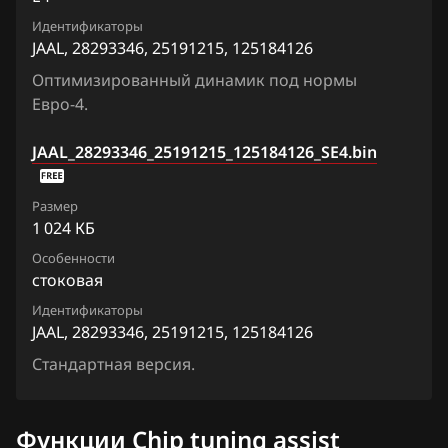
Идентификаторы
Fiat
JAAL, 28293346, 25191215, 125184126
Ford
Оптимизированный динамик под нормы
Евро-4.
Forthing
Foton
JAAL_28293346_25191215_125184126_SE4.bin
GAC
Размер
1 024 КБ
Geely
Особенности
Genesis
стоковая
GMC
Идентификаторы
JAAL, 28293346, 25191215, 125184126
Great Wall
Стандартная версия.
Groz
Haima
Функции Chip tuning assist