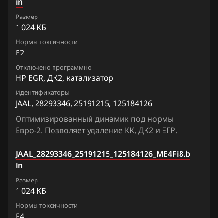
Chevrolet
in
Siemens Simtec 76.1
Размер
Chrysler
1 024 КБ
Sirius D3x, D4x, D6x
Citroen
Нормы токсичности
E2
Dacia
Отключено программно
Daewoo
HP EGR, ДК2, катализатор
Идентификаторы
DAF
JAAL, 28293346, 25191215, 125184126
Derways
Оптимизированный динамик под нормы
Евро-2. Позволяет удаление КК, ДК2 и ЕГР.
Dodge
JAAL_28293346_25191215_125184126_ME4Fi8.b
Dongfeng
in
Exeed
Размер
1 024 КБ
Extreme moto
Нормы токсичности
FAW
E4