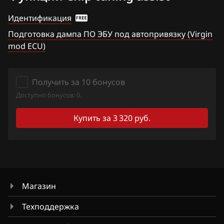
Haval
Идентификация
Hawtai
Подготовка дампа ПО ЭБУ под автопривязку (Virgin
mod ECU)
Honda
Hongqi
Получить за 10 бонусов
Howo
Доступно бонусов: 0.
Hummer
Купить за 3 320 руб.
Hyundai
Infiniti
Iran Khodro
Магазин
Isuzu
Техподдержка
Iveco