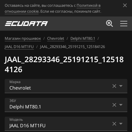
Оставаясь на сайте, вы соглашаетесь с
Политикой в
отношении cookie
. Если не согласны, покиньте сайт.
Магазин прошивок
/
Chevrolet
/
Delphi MT80.1
/
JAAL D16 MT1FU
/
JAAL_28293346_25191215_125184126
JAAL_28293346_25191215_12518
4126
Марка
Acura
ЭБУ
Alfa Romeo
ACDelco 5 (ACDelco Exx)
Модель
ATLAS
ACDelco 5 (E80 Gen2) (2015+)