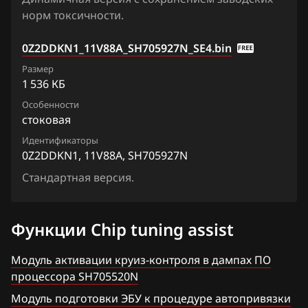
Qashqai, Dualis, Rogue
норм токсичности.
0Z2DVHNU7_11ZT1B_SH705927N
Ford
Quest
0Z2DX4N3_15ZK0A_SH705927N
0Z2DDKN1_11V88A_SH705927N_SE4.bin
Forthing
Sentra
Размер
0Z2DX4N3_15ZK1A_SH705927N
Foton
1 536 КБ
Serena
1APEGSE9_1VC820_SH705507N
Особенности
GAC
Skyline
стоковая
1APEGSE9_1VC85A_SH705507N
Geely
Stagea
Идентификаторы
0Z2DDKN1, 11V88A, SH705927N
2Z2D8PN4_11V89A_SH705927N
Genesis
Sunny
Стандартная версия.
2Z2D8PN4_11ZT0D_SH705927N
GMC
Teana (J31)
M1APEFKD1_1VC861_SH705507N
Great Wall
Teana (J32)
Функции Chip tuning assist
Groz
Teana (L33)
Модуль активации круиз-контроля в дампах ПО
Haima
процессора SH705520N
Tiida
Модуль подготовки ЭБУ к процедуре автопривязки
Haval
Tiida 1.6 Turbo 190hp