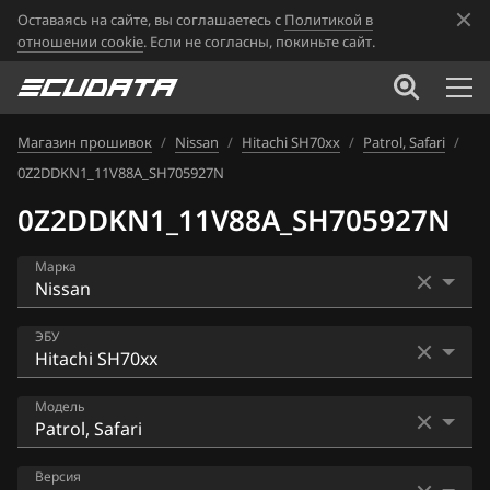
Оставаясь на сайте, вы соглашаетесь с
Политикой в
отношении cookie
. Если не согласны, покиньте сайт.
Магазин прошивок
/
Nissan
/
Hitachi SH70xx
/
Patrol, Safari
/
0Z2DDKN1_11V88A_SH705927N
0Z2DDKN1_11V88A_SH705927N
Марка
Acura
ЭБУ
Alfa Romeo
Bosch EDC16CP33
Модель
ATLAS
Bosch EDC17C84
Audi
AD
Версия
Bosch MD1CS006