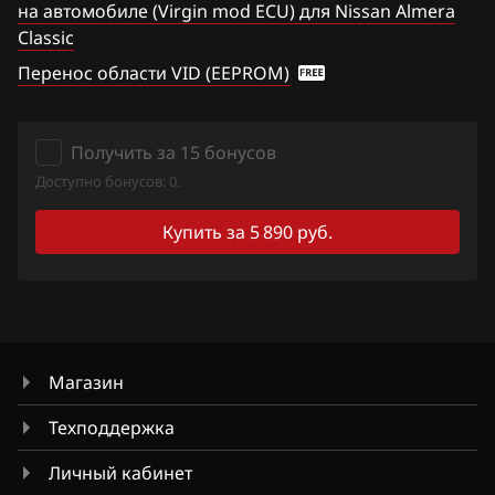
на автомобиле (Virgin mod ECU) для Nissan Almera
Hawtai
Classic
Titan
Перенос области VID (EEPROM)
Honda
Versa Note
Hongqi
Wingroad
Получить за 15 бонусов
Howo
X-Trail 2.0
Доступно бонусов: 0.
Hummer
X-Trail 2.5
Купить за 5 890 руб.
Hyundai
Xterra
Infiniti
Z350
Iran Khodro
Z370
Магазин
Isuzu
Техподдержка
Iveco
Личный кабинет
JAC