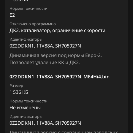
Chrysler
Lafesta
Siemens EMS 3155
Нормы токсичности
0Z2DNEN2_13ZE7A_SH705927N
Citroen
E2
Liberty
Siemens EMS 3160
0Z2DNEN2_13ZE8A_SH705927N
Отключено программно
Dacia
Maxima
ДК2, катализатор, ограничение скорости
Siemens SID 301
0Z2DVHNU6_11LV2B_SH705927
Daewoo
Micra, March
Идентификаторы
Siemens SID 310
0Z2DDKN1, 11V88A, SH705927N
0Z2DVHNU6_11LV3B_SH705927N
DAF
Murano
Динамичная версия под нормы Евро-2.
0Z2DVHNU61_11LV2C_SH705927N
Derways
Позволяет удаление КК и ДК2.
Note
0Z2DVHNU61_11LV2D_SH705927N
Dodge
NV200
0Z2DDKN1_11V88A_SH705927N_ME4Hi4.bin
0Z2DVHNU61_11LV3C_SH705927N
Dongfeng
Размер
Pathfinder
1 536 КБ
0Z2DVHNU61_11LV3D_SH705927N
Exeed
Patrol, Safari
Нормы токсичности
0Z2DVHNU7_11ZT0A_SH705927N
Не изменены
Extreme moto
Presage
Идентификаторы
0Z2DVHNU7_11ZT0B_SH705927N
FAW
Primera
0Z2DDKN1, 11V88A, SH705927N
0Z2DVHNU7_11ZT1A_SH705927N
Fiat
Динамичная версия с сохранением заводских