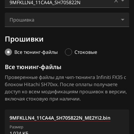
BAIC
EX37
Hitachi SH7253xx
0MF2LD9_11WZ7A_SH705828N
BAW
FX35
Прошивка
Hitachi SH7254xx
0MFTQD6_11WW8A_SH705828N
Bentley
FX37
9MFKLLN4_11CA4A_SH705822N_ME2Yi2.bin
Прошивки
3GIJENF_1CG060_SH705513N
BMW
FX45
9MFKLLN4_11CA4A_SH705822N_ME4Yi2.bin
3GIJENF_1CG070_SH705513N
Brilliance
Все тюнинг-файлы
Стоковые
FX50
9MFKLLN4_11CA4A_SH705822N_SE4.bin
3GIJENF_1CG075_SH705513N
BYD
Все тюнинг-файлы
G25
3GIM9NH_1CG066_SH705513N
Cadillac
Проверенные файлы для чип-тюнинга Infiniti FX35 с
G35
блоком Hitachi SH70xx. После оплаты получаете
3GIM9NH_1CG071_SH705513N
Changan
G37
доступ ко всем модификациям прошивок в версии,
3GIM9NH_1CG076_SH705513N
включая стоковую при наличии.
Chenglong
JX35
3GIM9NH_1CG770_SH705513N
Chery
M25
9MFKLLN4_11CA4A_SH705822N_ME2Yi2.bin
3GIM9NH_1CG780_SH705513N
Chevrolet
M35
Размер
3GIPBNJ_1CG771_SH705513N
1 024 КБ