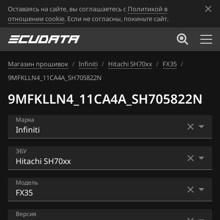
Оставаясь на сайте, вы соглашаетесь с
Политикой в
отношении cookie
. Если не согласны, покиньте сайт.
Магазин прошивок
/
Infiniti
/
Hitachi SH70xx
/
FX35
/
9MFKLLN4_11CA4A_SH705822N
9MFKLLN4_11CA4A_SH705822N
Марка
Acura
ЭБУ
Alfa Romeo
Bosch MED17.7.2
Модель
ATLAS
Hitachi BED500-310
Audi
EX25
Версия
Hitachi SH70xx