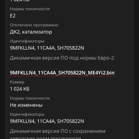
Chrysler
M37
Нормы токсичности
3GIPBNJ_1CG781_SH705513N
Citroen
E2
M45
3TFJLN9_1CG210_SH705513N
Отключено программно
Dacia
M56
ДК2, катализатор
5ZVP8N00_1CG700_SH705821N
Daewoo
Q50
Идентификаторы
9MFKLLN4, 11CA4A, SH705822N
5ZVP8N00_1CG710_SH705821N
DAF
Q70
Динамичная версия ПО под нормы Евро-2.
5ZVP8N00_1CG715_SH705821N
Derways
Q80
9MFKLLN4_11CA4A_SH705822N_ME4Yi2.bin
5ZVS8N02_1CG706_SH705821N
Dodge
QX50, EX35
Размер
5ZVS8N02_1CG711_SH705521N
Dongfeng
1 024 КБ
QX56
5ZVS8N02_1CG716_SH705821N
Нормы токсичности
Exeed
QX60
Не изменены
5ZVSVNJ_1CL60A_SH705821N
Extreme moto
Идентификаторы
QX70
9MFKLLN4, 11CA4A, SH705822N
5ZVUUN20_1CL100_SH705821N
FAW
QX80
Динамичная версия ПО с сохранением
5ZVUUN20_1CL105_SH705821N
Fiat
заводских норм токсичности.