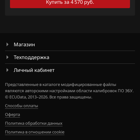
Купить за 4 570 руб.
7MFKATN841_1JK60A_SH705822N
Hawtai
7ZV6DN62_18Y72A_SH705823N
Honda
8ZVEQN21_13V64A_SH705822N
Hongqi
8ZVEQN21_13V64B_SH705822N
Магазин
Howo
8ZVEQN21_13V65B_SH705822N
Техподдержка
Hummer
9MFKFSN43_11CA4E_SH705822N
Личный кабинет
Hyundai
9MFKFSN43_11CA5E_SH705822N
Infiniti
Представленные в каталоге модифицированные файлы
являются авторскими настройками области калибровок ПО ЭБУ.
9MFKLLN4_11CA0A_SH705822N
Iran Khodro
© ECUData, 2013–2026. Все права защищены.
Способы оплаты
9MFKLLN4_11CA4A_SH705822N
Isuzu
Оферта
9MFKLLN4_11CA5A_SH705822N
Iveco
Политика обработки данных
9MFKLLN4_11CJ1A_SH705822N
Политика в отношении cookie
JAC