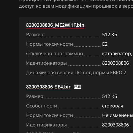
доступ ко всем модификациям прошивок в верс
BAW
Bosch MD1CS0
Bentley
Hitachi SH70xx
8200308806_ME2Wi1F.bin
BMW
Hitachi SH7253
Размер
512 КБ
Нормы токсичности
E2
Brilliance
Sagem S3000
Отключено программно
катализатор,
BYD
Siemens EMS 3
Идентификаторы
8200308806
Cadillac
Siemens EMS 3
Динамичная версия ПО под нормы ЕВРО 2
Changan
Siemens EMS 3
8200308806_SE4.bin
Chenglong
Siemens EMS 3
Размер
512 КБ
Chery
Siemens EMS 3
Особенности
стоковая
Нормы токсичности
Не изменен
Chevrolet
Siemens EMS 3
Идентификаторы
8200308806
Chrysler
Siemens EMS 3