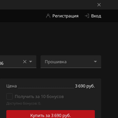
Регистрация
Вход
Прошивка
49
8200308806_ME2Wi1F.bi
n
06
Цена
3 690 руб.
8200308806_SE4.bin
10
Получить за 10 бонусов
Доступно бонусов: 0.
39
84
Купить за 3 690 руб.