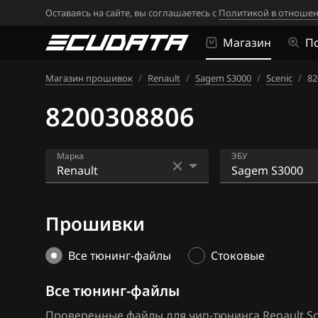
Оставаясь на сайте, вы соглашаетесь с
Политикой в отношен
Магазин
П
Магазин прошивок
/
Renault
/
Sagem S3000
/
Scenic
/
82
8200308806
Марка
ЭБУ
Acura
Bosch EDC16CP
Прошивки
Alfa Romeo
Bosch EDC17C1
ATLAS
Bosch EDC17C4
Все тюнинг-файлы
Стоковые
Audi
Bosch EDC17C8
Все тюнинг-файлы
BAIC
Bosch MD1CS0
Проверенные файлы для чип-тюнинга Renault Sc