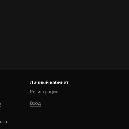
75
05
11
49
39
81
95
Личный кабинет
46
Регистрация
54
m
Вход
46
.ru
06