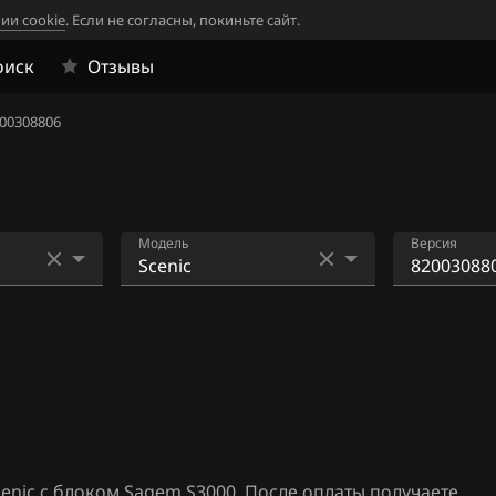
ии cookie
. Если не согласны, покиньте сайт.
оиск
Отзывы
00308806
Модель
Версия
33
Clio
82002952
1
Kangoo
82003088
2
Laguna
82003213
4
Megane
82003380
06
Scenic
82003380
enic с блоком Sagem S3000. После оплаты получаете