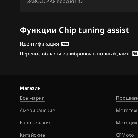
ЗАВОДСКАЯ версия ПО
Citroen
Siemens EMS 3
Dacia
Siemens EMS 3
Функции Chip tuning assist
Daewoo
Siemens EMS 3
Идентификация
DAF
Siemens EMS 3
Перенос области калибровок в полный дамп
Derways
Siemens SID 30
Dodge
Siemens SID 30
Dongfeng
Siemens SID 30
Магазин
Exeed
Siemens SID 31
Все марки
Прошивк
Extreme moto
Siemens SID 32
Американские
Мототех
FAW
Siemens Sim32
Европейские
Мотоцик
Fiat
Valeo V40 (Sag
Китайские
CFMoto
CAN)