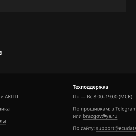
150
82006118
155
82006776
160
82007525
161
82007525
1
82007554
5
82007554
6
82008000
Техподдержка
0
82008011
и АКПП
Пн — Вс 8:00–19:00 (МСК)
1
82008011
ника
По прошивкам:
в Telegra
или
brazgov@ya.ru
82008294
лы
em S3000
По сайту:
support@ecudata
82008301