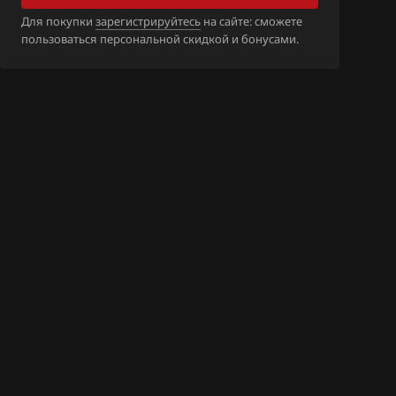
Для покупки
зарегистрируйтесь
на сайте: сможете
67
пользоваться персональной скидкой и бонусами.
52
44
39
04
31
27
30
21
43
73