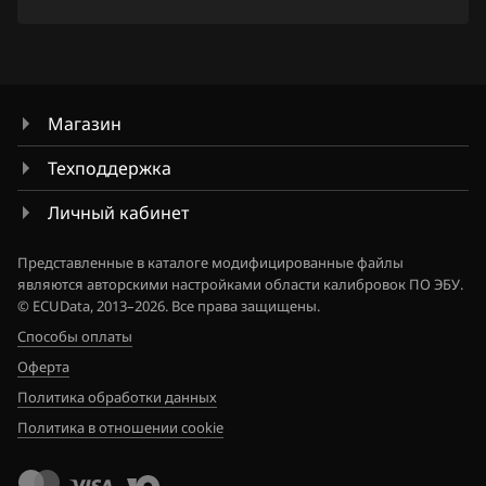
7MFKATN841_1JK60A_SH705822N
Hawtai
7ZV6DN62_18Y72A_SH705823N
Honda
8ZVEQN21_13V64A_SH705822N
Hongqi
Магазин
8ZVEQN21_13V64B_SH705822N
Howo
Техподдержка
8ZVEQN21_13V65B_SH705822N
Hummer
Личный кабинет
9MFKFSN43_11CA4E_SH705822N
Hyundai
Представленные в каталоге модифицированные файлы
9MFKFSN43_11CA5E_SH705822N
являются авторскими настройками области калибровок ПО ЭБУ.
Infiniti
© ECUData, 2013–2026. Все права защищены.
9MFKLLN4_11CA0A_SH705822N
Iran Khodro
Способы оплаты
Оферта
9MFKLLN4_11CA4A_SH705822N
Isuzu
Политика обработки данных
9MFKLLN4_11CA5A_SH705822N
Iveco
Политика в отношении cookie
9MFKLLN4_11CJ1A_SH705822N
JAC