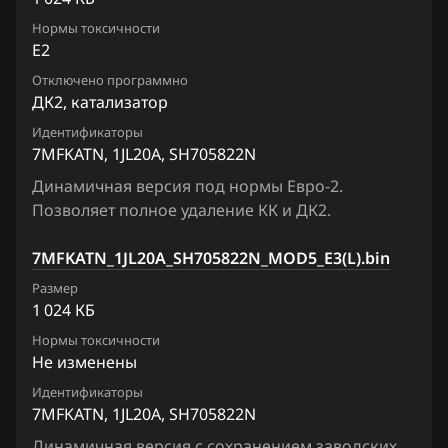
Chrysler
M37
Нормы токсичности
3GIPBNJ_1CG781_SH705513N
Citroen
E2
M45
3TFJLN9_1CG210_SH705513N
Отключено программно
Dacia
M56
ДК2, катализатор
5ZVP8N00_1CG700_SH705821N
Daewoo
Q50
Идентификаторы
7MFKATN, 1JL20A, SH705822N
5ZVP8N00_1CG710_SH705821N
DAF
Q70
Динамичная версия под нормы Евро-2.
5ZVP8N00_1CG715_SH705821N
Derways
Позволяет полное удаление КК и ДК2.
Q80
5ZVS8N02_1CG706_SH705821N
Dodge
QX50, EX35
7MFKATN_1JL20A_SH705822N_MOD5_E3(L).bin
5ZVS8N02_1CG711_SH705521N
Dongfeng
Размер
QX56
1 024 КБ
5ZVS8N02_1CG716_SH705821N
Exeed
QX60
Нормы токсичности
5ZVSVNJ_1CL60A_SH705821N
Не изменены
Extreme moto
QX70
Идентификаторы
5ZVUUN20_1CL100_SH705821N
FAW
QX80
7MFKATN, 1JL20A, SH705822N
5ZVUUN20_1CL105_SH705821N
Fiat
Динамичная версия с сохранением заводских