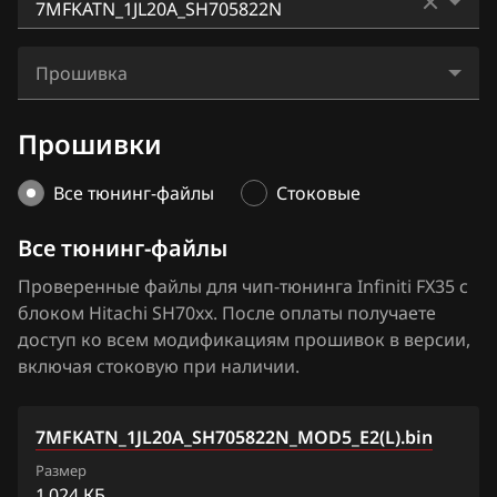
BAIC
EX37
Hitachi SH7253xx
0MF2LD9_11WZ7A_SH705828N
BAW
FX35
Прошивка
Hitachi SH7254xx
0MFTQD6_11WW8A_SH705828N
Bentley
FX37
7MFKATN_1JL20A_SH705822N_MOD5_E2(L).bin
Прошивки
3GIJENF_1CG060_SH705513N
BMW
FX45
7MFKATN_1JL20A_SH705822N_MOD5_E3(L).bin
3GIJENF_1CG070_SH705513N
Brilliance
Все тюнинг-файлы
Стоковые
FX50
7MFKATN_SH705822N_1JL20A_Stok.bin
3GIJENF_1CG075_SH705513N
BYD
Все тюнинг-файлы
G25
3GIM9NH_1CG066_SH705513N
Cadillac
Проверенные файлы для чип-тюнинга Infiniti FX35 с
G35
блоком Hitachi SH70xx. После оплаты получаете
3GIM9NH_1CG071_SH705513N
Changan
G37
доступ ко всем модификациям прошивок в версии,
3GIM9NH_1CG076_SH705513N
включая стоковую при наличии.
Chenglong
JX35
3GIM9NH_1CG770_SH705513N
Chery
M25
7MFKATN_1JL20A_SH705822N_MOD5_E2(L).bin
3GIM9NH_1CG780_SH705513N
Chevrolet
M35
Размер
3GIPBNJ_1CG771_SH705513N
1 024 КБ