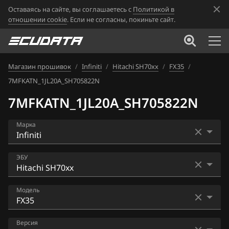
Оставаясь на сайте, вы соглашаетесь с
Политикой в
отношении cookie
. Если не согласны, покиньте сайт.
Магазин прошивок
/
Infiniti
/
Hitachi SH70xx
/
FX35
/
7MFKATN_1JL20A_SH705822N
7MFKATN_1JL20A_SH705822N
Марка
Acura
ЭБУ
Alfa Romeo
Bosch MED17.7.2
Модель
ATLAS
Hitachi BED500-310
Audi
EX25
Версия
Hitachi SH70xx