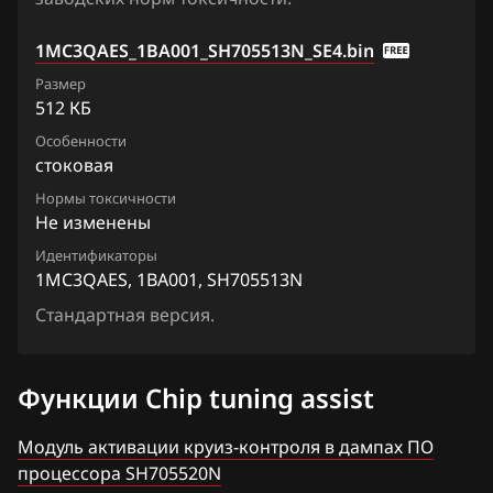
Qashqai, Dualis, Rogue
1MC3QAES_1BA000_SH705513N
Ford
Quest
1MC3QAES_1BA001_SH705513N_SE4.bin
1MC3QAES_1BA001_SH705513N
Forthing
Размер
Sentra
512 КБ
1MC3QAES_1BA00A_SH705513N
Foton
Serena
Особенности
1MC3QAES_1BA01C_SH705513N
стоковая
GAC
Skyline
Нормы токсичности
1MC3QAES_1BA02B_SH705513N
Geely
Не изменены
Stagea
1MC3QAES_1BA03B_SH705513N
Идентификаторы
Genesis
Sunny
1MC3QAES, 1BA001, SH705513N
1MC3QAES_1BA06B_SH705513N
GMC
Teana (J31)
Стандартная версия.
1MC3QAES_1BA105_SH705513N
Great Wall
Teana (J32)
1MC3QAES_1BA106_SH705513N
Функции Chip tuning assist
Groz
Teana (L33)
1MC3QAES_1BA115_SH705513N
Haima
Модуль активации круиз-контроля в дампах ПО
Tiida
процессора SH705520N
1MC3QAES_1BA116_SH705513N
Haval
Tiida 1.6 Turbo 190hp