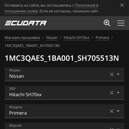
Оставаясь на сайте, вы соглашаетесь с
Политикой в
отношении cookie
. Если не согласны, покиньте сайт.
Магазин прошивок
/
Nissan
/
Hitachi SH70xx
/
Primera
/
1MC3QAES_1BA001_SH705513N
1MC3QAES_1BA001_SH705513N
Марка
Acura
ЭБУ
Alfa Romeo
Bosch EDC16CP33
Модель
ATLAS
Bosch EDC17C84
Audi
AD
Версия
Bosch MD1CS006