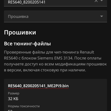
BAIC
RE5490
Bosch EDC17C84
RE5640_8200204383
BAW
RE5600
Прошивка
Bosch MD1CS006
RE5640_8200205141
Bentley
RE5610
RE5640_8200205141_ME2Pi9.bin
Bosch MD1CS016
Прошивки
RE5640_8200217414
BMW
RE5640
Hitachi SH70xx
RE5640_8200217416
Все тюнинг-файлы
Brilliance
RE5720
Hitachi SH7253xx
RE5640_8200217752
Проверенные файлы для чип-тюнинга Renault
BYD
RE5730
RE5640 с блоком Siemens EMS 3134. После оплаты
Sagem S3000
RE5640_8200256101
Cadillac
получаете доступ ко всем модификациям прошивок
RE5810
Siemens EMS 3110
в версии, включая стоковую при наличии.
RE5640_8200278000
Changan
RE5B00
Siemens EMS 3120
RE5640_8200278001
Chenglong
REA630
RE5640_8200205141_ME2Pi9.bin
Siemens EMS 3125
RE5640_8200303502
Chery
Размер
REA820
Siemens EMS 3130
32 КБ
RE5640_8200313573
Chevrolet
Нормы токсичности
Siemens EMS 3132
RE5640_8200313581