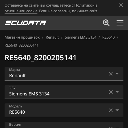
Оставаясь на сайте, вы соглашаетесь с
Политикой в
отношении cookie
. Если не согласны, покиньте сайт.
Магазин прошивок
/
Renault
/
Siemens EMS 3134
/
RE5640
/
RE5640_8200205141
RE5640_8200205141
Марка
Acura
ЭБУ
Alfa Romeo
Bosch EDC16CP33
Модель
ATLAS
Bosch EDC17C11
Audi
RE5410
Версия
Bosch EDC17C42