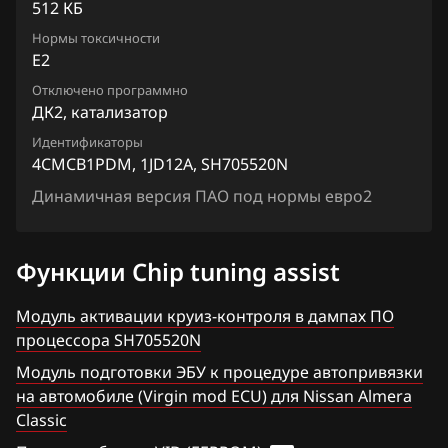
Chevrolet
Juke 1.6 VVTi
512 КБ
Siemens EMS 3132, 3134
4CMC81PDG_1JD04A_SH705520N
Chrysler
Нормы токсичности
Lafesta
E2
Siemens EMS 3155
4CMCB1PDM_1BZ14A_SH705520N
Citroen
Liberty
Отключено программно
Siemens EMS 3160
4CMCB1PDM_1BZ16A_SH705520N
ДК2, катализатор
Dacia
Maxima
Siemens SID 301
Идентификаторы
4CMCB1PDM_1BZ20A_SH705520N
Daewoo
4CMCB1PDM, 1JD12A, SH705520N
Micra, March
Siemens SID 310
4CMCB1PDM_1BZ22A_SH705520N
Динамичная версия ПАО под нормы евро2
DAF
Murano
4CMCB1PDM_1BZ23A_SH705520N
Derways
Note
Функции Chip tuning assist
4CMCB1PDM_1BZ24A_SH705520N
Dodge
NV200
4CMCB1PDM_1BZ25A_SH705520N
Модуль активации круиз-контроля в дампах ПО
Dongfeng
Pathfinder
процессора SH705520N
4CMCB1PDM_1BZ26A_SH705520N
Exeed
Patrol, Safari
Модуль подготовки ЭБУ к процедуре автопривязки
4CMCB1PDM_1BZ27A_SH705520N
на автомобиле (Virgin mod ECU) для Nissan Almera
Extreme moto
Presage
Classic
4CMCB1PDM_1BZ28A_SH705520N
FAW