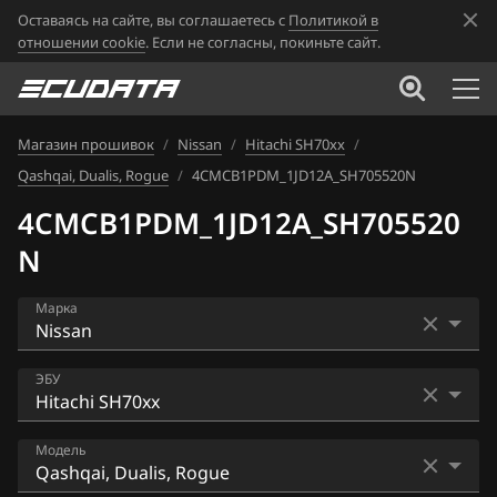
Оставаясь на сайте, вы соглашаетесь с
Политикой в
отношении cookie
. Если не согласны, покиньте сайт.
Магазин прошивок
/
Nissan
/
Hitachi SH70xx
/
Qashqai, Dualis, Rogue
/
4CMCB1PDM_1JD12A_SH705520N
4CMCB1PDM_1JD12A_SH705520
N
Марка
Acura
ЭБУ
Alfa Romeo
Bosch EDC16CP33
Модель
ATLAS
Bosch EDC17C84