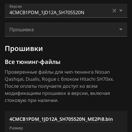
Audi
AD
Версия
Bosch MD1CS006
BAIC
Almera N16+ (Classic)
Bosch ME17.9.51
2JCS1PD5_13ZB2A_SH705828N
BAW
Altima
Прошивка
Bosch ME7.9.20
2JCS62D8_13ZB6A_SH705828N
Bentley
Armada
4CMCB1PDM_1JD12A_SH705520N_ME2Pi8.bin
Denso SH7059
Прошивки
2XH1K19BDF1_1BB97D_SH705828N
BMW
Bluebird
Hitachi SH70xx
2XHK19BDF_1BB97A_SH705828N
Все тюнинг-файлы
Brilliance
Cima
Hitachi SH7253xx
2XHK19BDF1_1BB84A_SH705828N
Проверенные файлы для чип-тюнинга Nissan
BYD
Cube
Qashqai, Dualis, Rogue с блоком Hitachi SH70xx.
Hitachi SH7254xx
2XHK19BDF1_1BB95B_SH705828N
Cadillac
После оплаты получаете доступ ко всем
Elgrand
Mitsubishi Melco MH8115F
модификациям прошивок в версии, включая
2XHK19BDF1_1BB95D_SH705828N
Changan
Frontier
стоковую при наличии.
Mitsubishi Melco SH7058
2XHK19BDF1_1BB97B_SH705828N
Chenglong
Fuga
Siemens EMS 3120
2XHK19BDF1_1BB97D_SH705828N
4CMCB1PDM_1JD12A_SH705520N_ME2Pi8.bin
Chery
Juke 1.6 Turbo 190hp
Siemens EMS 3125
Размер
4CMC81PDG_1BZ10A_SH705520N