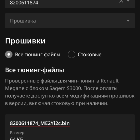
BAIC
Kangoo
Bosch EDC17C84
8200292159
BAW
Laguna
Прошивка
Bosch MD1CS006
8200308736
Bentley
Megane
8200611874_ME2Yi2c.bin
Bosch MD1CS016
Прошивки
8200321275
BMW
Scenic
8200611874_SE4.bin
Hitachi SH70xx
8200321355
Brilliance
Все тюнинг-файлы
Стоковые
Trafic
Hitachi SH7253xx
8200338038
BYD
Все тюнинг-файлы
Sagem S3000
8200338082
Cadillac
Проверенные файлы для чип-тюнинга Renault
Siemens EMS 3110
Megane с блоком Sagem S3000. После оплаты
8200351463
Changan
получаете доступ ко всем модификациям прошивок
Siemens EMS 3120
8200353474
в версии, включая стоковую при наличии.
Chenglong
Siemens EMS 3125
8200357157
Chery
8200611874_ME2Yi2c.bin
Siemens EMS 3130
8200364101
Chevrolet
Размер
Siemens EMS 3132
8200376531
64 КБ