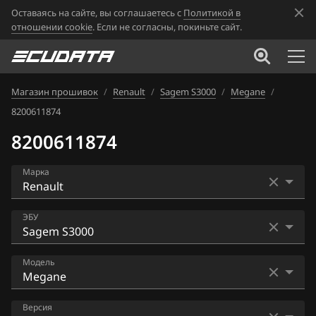
Оставаясь на сайте, вы соглашаетесь с
Политикой в
отношении cookie
. Если не согласны, покиньте сайт.
Магазин прошивок
/
Renault
/
Sagem S3000
/
Megane
/
8200611874
8200611874
Марка
Acura
ЭБУ
Alfa Romeo
Bosch EDC16CP33
Модель
ATLAS
Bosch EDC17C11
Audi
Clio
Версия
Bosch EDC17C42