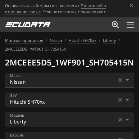
Оставаясь на сайте, вы соглашаетесь с
Политикой в
отношении cookie
. Если не согласны, покиньте сайт.
Магазин прошивок
/
Nissan
/
Hitachi SH70xx
/
Liberty
/
2MCEEE5D5_1WF901_SH705415N
2MCEEE5D5_1WF901_SH705415N
Марка
Acura
ЭБУ
Alfa Romeo
Bosch EDC16CP33
Модель
ATLAS
Bosch EDC17C84
Audi
AD
Версия
Bosch MD1CS006