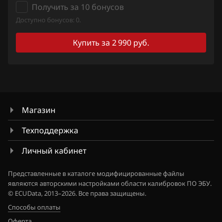
Qashqai, Dualis, Rogue
Получить за 10 бонусов
Ford
Доступно бонусов: 0.
Quest
Forthing
Sentra
Купить за 2 990 руб.
Foton
Serena
GAC
Skyline
Geely
Stagea
Магазин
Genesis
Sunny
Техподдержка
GMC
Teana (J31)
Личный кабинет
Great Wall
Teana (J32)
Представленные в каталоге модифицированные файлы
Groz
Teana (L33)
являются авторскими настройками области калибровок ПО ЭБУ.
© ECUData, 2013–2026. Все права защищены.
Haima
Tiida
Способы оплаты
Haval
Tiida 1.6 Turbo 190hp
Оферта