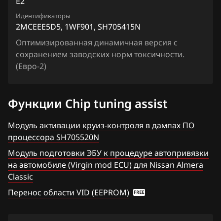
E2
Chrysler
Lafesta
Siemens EMS 3155
Идентификаторы
Citroen
Liberty
2MCEEE5D5, 1WF901, SH705415N
Siemens EMS 3160
Dacia
Оптимизированная динамичная версия с
Maxima
Siemens SID 301
сохранением заводских норм токсичности.
Daewoo
Micra, March
(Евро-2)
Siemens SID 310
DAF
Murano
Функции Chip tuning assist
Derways
Note
Dodge
Модуль активации круиз-контроля в дампах ПО
NV200
процессора SH705520N
Dongfeng
Pathfinder
Модуль подготовки ЭБУ к процедуре автопривязки
Exeed
на автомобиле (Virgin mod ECU) для Nissan Almera
Patrol, Safari
Classic
Extreme moto
Presage
Перенос области VID (EEPROM)
FAW
Primera
Fiat