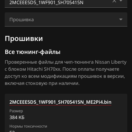
BAIC
Almera N16+ (Classic)
Bosch ME17.9.51
0TRES734D4_1WF705_SH705507N
BAW
Altima
Прошивка
Bosch ME7.9.20
0TRES737D7_1WF709_SH705507N
Bentley
Armada
2MCEEE5D5_1WF901_SH705415N_ME2Pi4.bin
Denso SH7059
Прошивки
0TRES738D8_1WF70B_SH705507N
BMW
Bluebird
Hitachi SH70xx
2MCEEE5D5_1WF901_SH705415N
Все тюнинг-файлы
Brilliance
Cima
Hitachi SH7253xx
Проверенные файлы для чип-тюнинга Nissan Liberty
BYD
Cube
с блоком Hitachi SH70xx. После оплаты получаете
Hitachi SH7254xx
Cadillac
доступ ко всем модификациям прошивок в версии,
Elgrand
Mitsubishi Melco MH8115F
включая стоковую при наличии.
Changan
Frontier
Mitsubishi Melco SH7058
Chenglong
Fuga
2MCEEE5D5_1WF901_SH705415N_ME2Pi4.bin
Siemens EMS 3120
Chery
Размер
Juke 1.6 Turbo 190hp
Siemens EMS 3125
384 КБ
Chevrolet
Juke 1.6 VVTi
Нормы токсичности
Siemens EMS 3132, 3134